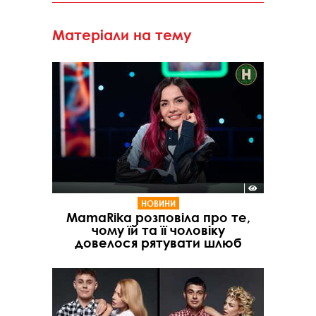
Матеріали на тему
НОВИНИ
MamaRika розповіла про те,
чому їй та її чоловіку
довелося рятувати шлюб