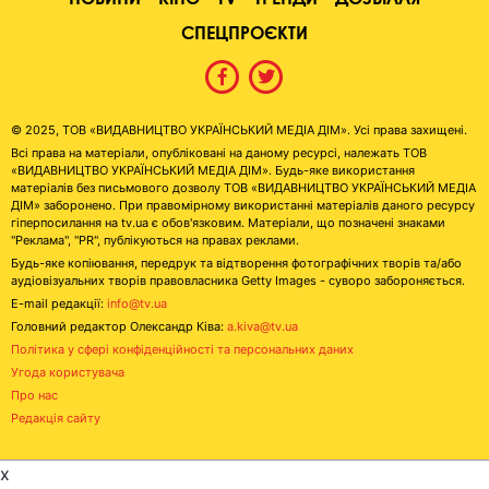
СПЕЦПРОЄКТИ
© 2025, ТОВ «ВИДАВНИЦТВО УКРАЇНСЬКИЙ МЕДІА ДІМ». Усі права захищені.
Всі права на матеріали, опубліковані на даному ресурсі, належать ТОВ
«ВИДАВНИЦТВО УКРАЇНСЬКИЙ МЕДІА ДІМ». Будь-яке використання
матеріалів без письмового дозволу ТОВ «ВИДАВНИЦТВО УКРАЇНСЬКИЙ МЕДІА
ДІМ» заборонено. При правомірному використанні матеріалів даного ресурсу
гіперпосилання на tv.ua є обов'язковим. Матеріали, що позначені знаками
"Реклама", "PR", публікуються на правах реклами.
Будь-яке копіювання, передрук та відтворення фотографічних творів та/або
аудіовізуальних творів правовласника Getty Images - суворо забороняється.
E-mail редакції:
info@tv.ua
Головний редактор Олександр Ківа:
a.kiva@tv.ua
Політика у сфері конфіденційності та персональних даних
Угода користувача
Про нас
Редакція сайту
x