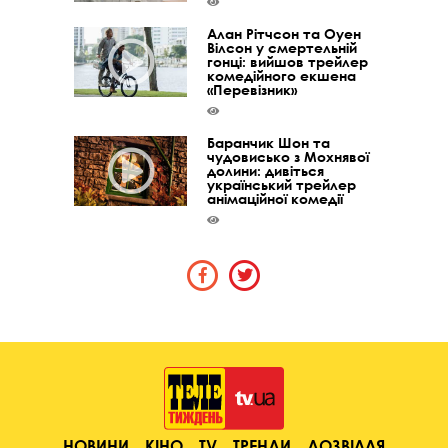
Алан Рітчсон та Оуен
Вілсон у смертельній
гонці: вийшов трейлер
комедійного екшена
«Перевізник»
Баранчик Шон та
чудовисько з Мохнявої
долини: дивіться
український трейлер
анімаційної комедії
НОВИНИ
КІНО
TV
ТРЕНДИ
ДОЗВІЛЛЯ