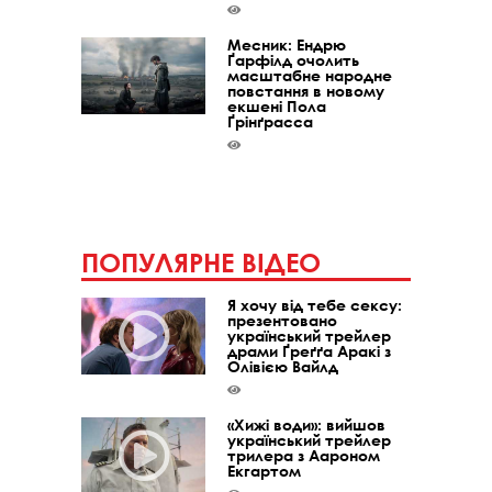
Месник: Ендрю
Ґарфілд очолить
масштабне народне
повстання в новому
екшені Пола
Ґрінґрасса
ПОПУЛЯРНЕ ВІДЕО
Я хочу від тебе сексу:
презентовано
український трейлер
драми Ґреґґа Аракі з
Олівією Вайлд
«Хижі води»: вийшов
український трейлер
трилера з Аароном
Екгартом