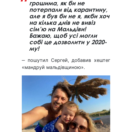
грошима, як би не
потерпали від карантину,
але я був би не я, якби хоч
на кілька днів не вивіз
сім’ю на Мальдіви!
Бажаю, щоб усі могли
собі це дозволити у 2020-
му!
‒ пошутил Сергей, добавив хештег
«мандруй мальдівщиною».