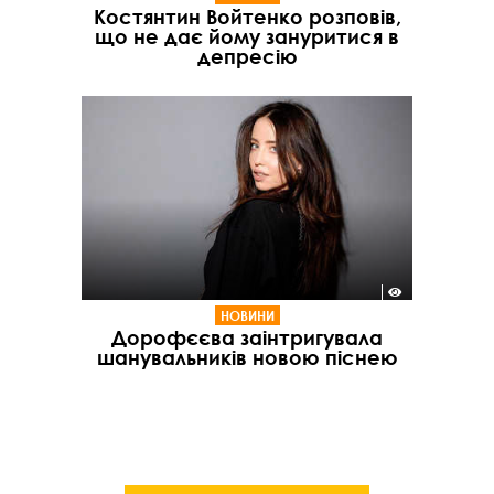
Костянтин Войтенко розповів,
що не дає йому зануритися в
депресію
НОВИНИ
Дорофєєва заінтригувала
шанувальників новою піснею