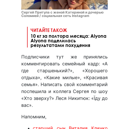
Сергей Притула с женой Катериной и дочерью
Соломией / социальная сеть Instagram
ЧИТАЙТЕ ТАКОЖ
10 кг за полтора месяца: Alyona
Alyona поделилась
результатами похудения
Подписчики тут же принялись
комментировать семейный кадр: «А
где старшенький?», «Хорошего
отдыха», «Какие милые», «Красивая
семья». Написать свой комментарий
поспешила и коллега Сергея по шоу
«Хто зверху?» Леся Никитюк: «Їду до
вас».
Напомним,
старший сын Виталия Кличко