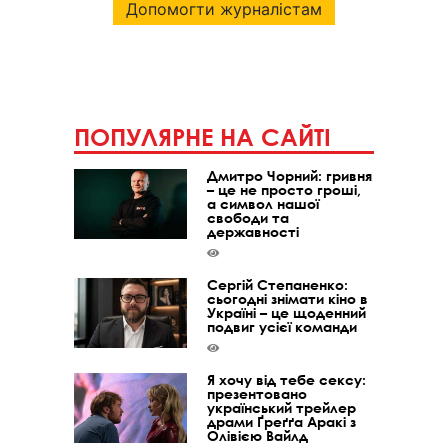
Допомогти журналістам
ПОПУЛЯРНЕ НА САЙТІ
Дмитро Чорний: гривня
– це не просто гроші,
а символ нашої
свободи та
державності
Сергій Степаненко:
сьогодні знімати кіно в
Україні – це щоденний
подвиг усієї команди
Я хочу від тебе сексу:
презентовано
український трейлер
драми Ґреґґа Аракі з
Олівією Вайлд