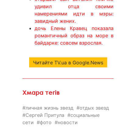
удивил отца своими
намерениями идти в мэры:
завидный жених.
дочь Елены Кравец показала
романтичный образ на море в
байдарке: совсем взрослая.
Читайте TV.ua в Google.News
Хмара тегів
личная жизнь звезд
отдых звезд
Сергей Притула
социальные
сети
фото
новости