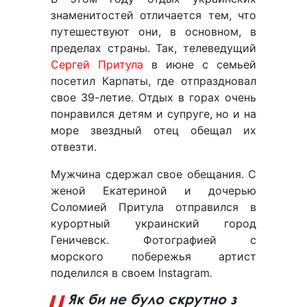
знаменитостей отличается тем, что
путешествуют они, в основном, в
пределах страны. Так, телеведущий
Сергей Притула
в июне с семьей
посетил Карпаты, где отпраздновал
свое 39-летие. Отдых в горах очень
понравился детям и супруге, но и на
море звездный отец обещал их
отвезти.
Мужчина сдержал свое обещания. С
женой Екатериной и дочерью
Соломией Притула отправился в
курортный украинский город
Геничевск. Фотографией с
морского побережья артист
поделился в своем Instagram
.
Як би не було скрутно з