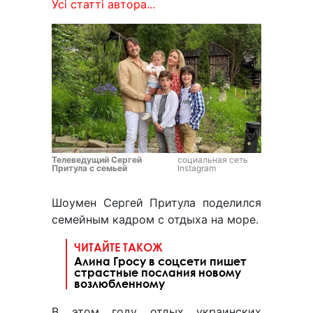
Усі статті автора...
Телеведущий Сергей
социальная сеть
Притула с семьей
Instagram
Шоумен Сергей Притула поделился
семейным кадром с отдыха на море.
ЧИТАЙТЕ ТАКОЖ
Алина Гросу в соцсети пишет
страстные послания новому
возлюбленному
В этом году отдых украинских