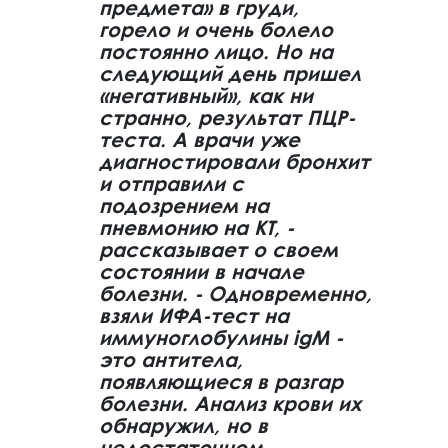
предмета» в груди,
горело и очень болело
постоянно лицо. Но на
следующий день пришел
«негативный», как ни
странно, результат ПЦР-
теста. А врачи уже
диагностировали бронхит
и отправили с
подозрением на
пневмонию на КТ, -
рассказывает о своем
состоянии в начале
болезни. - Одновременно,
взяли ИФА-тест на
иммуноглобулины igM -
это антитела,
появляющиеся в разгар
болезни. Анализ крови их
обнаружил, но в
недостаточном