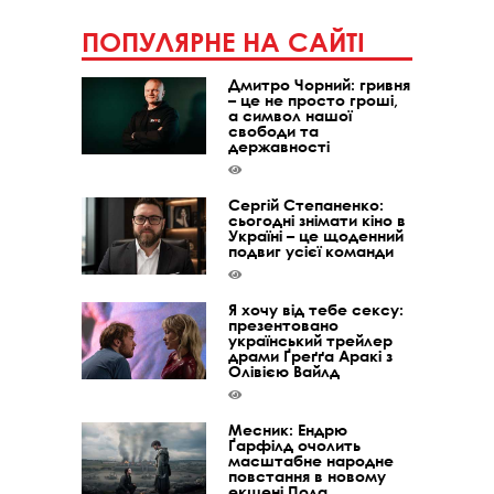
ПОПУЛЯРНЕ НА САЙТІ
Дмитро Чорний: гривня
– це не просто гроші,
а символ нашої
свободи та
державності
Сергій Степаненко:
сьогодні знімати кіно в
Україні – це щоденний
подвиг усієї команди
Я хочу від тебе сексу:
презентовано
український трейлер
драми Ґреґґа Аракі з
Олівією Вайлд
Месник: Ендрю
Ґарфілд очолить
масштабне народне
повстання в новому
екшені Пола