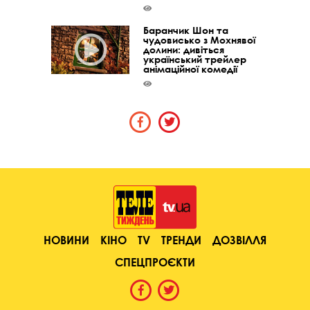
Баранчик Шон та
чудовисько з Мохнявої
долини: дивіться
український трейлер
анімаційної комедії
НОВИНИ
КІНО
TV
ТРЕНДИ
ДОЗВІЛЛЯ
СПЕЦПРОЄКТИ