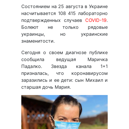
Состоянием на 25 августа в Украине
насчитывается 108 415 лабораторно
подтвержденных случаев
COVID-19
.
Болеют не только рядовые
украинцы, но украинские
знаменитости.
Сегодня о своем диагнозе публике
сообщила ведущая Маричка
Падалко. Звезда канала 1+1
призналась, что коронавирусом
заразились и ее дети: сын Михаил и
старшая дочь Мария.