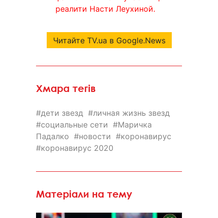
реалити Насти Леухиной.
Читайте TV.ua в Google.News
Хмара тегів
дети звезд
личная жизнь звезд
социальные сети
Маричка
Падалко
новости
коронавирус
коронавирус 2020
Матеріали на тему