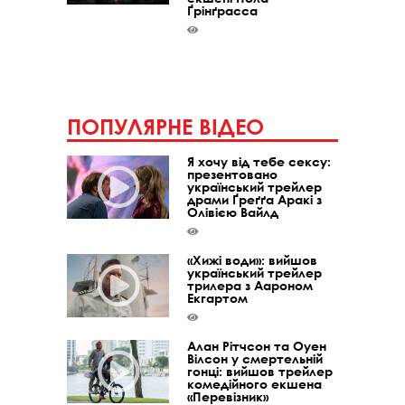
Ґрінґрасса
ПОПУЛЯРНЕ ВІДЕО
Я хочу від тебе сексу:
презентовано
український трейлер
драми Ґреґґа Аракі з
Олівією Вайлд
«Хижі води»: вийшов
український трейлер
трилера з Аароном
Екгартом
Алан Рітчсон та Оуен
Вілсон у смертельній
гонці: вийшов трейлер
комедійного екшена
«Перевізник»