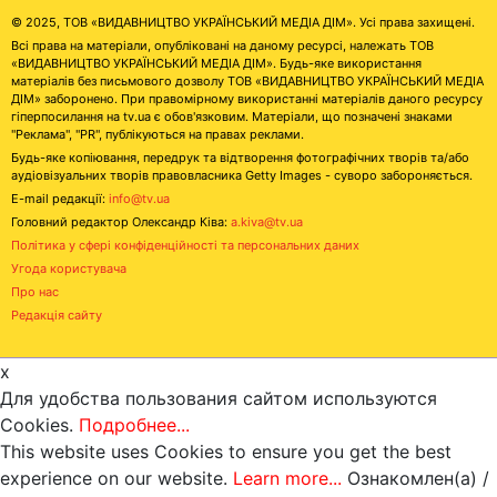
© 2025, ТОВ «ВИДАВНИЦТВО УКРАЇНСЬКИЙ МЕДІА ДІМ». Усі права захищені.
Всі права на матеріали, опубліковані на даному ресурсі, належать ТОВ
«ВИДАВНИЦТВО УКРАЇНСЬКИЙ МЕДІА ДІМ». Будь-яке використання
матеріалів без письмового дозволу ТОВ «ВИДАВНИЦТВО УКРАЇНСЬКИЙ МЕДІА
ДІМ» заборонено. При правомірному використанні матеріалів даного ресурсу
гіперпосилання на tv.ua є обов'язковим. Матеріали, що позначені знаками
"Реклама", "PR", публікуються на правах реклами.
Будь-яке копіювання, передрук та відтворення фотографічних творів та/або
аудіовізуальних творів правовласника Getty Images - суворо забороняється.
E-mail редакції:
info@tv.ua
Головний редактор Олександр Ківа:
a.kiva@tv.ua
Політика у сфері конфіденційності та персональних даних
Угода користувача
Про нас
Редакція сайту
x
Для удобства пользования сайтом используются
Cookies.
Подробнее...
This website uses Cookies to ensure you get the best
experience on our website.
Learn more...
Ознакомлен(а) /