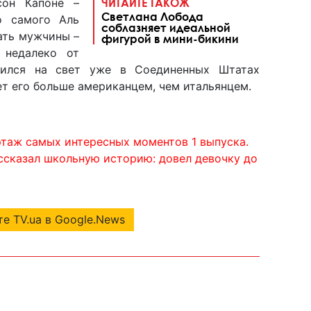
сон Капоне –
ЧИТАЙТЕ ТАКОЖ
Светлана Лобода
о самого Аль
соблазняет идеальной
ать мужчины –
фигурой в мини-бикини
 недалеко от
ился на свет уже в Соединенных Штатах
ет его больше американцем, чем итальянцем.
ртаж самых интересных моментов 1 выпуска.
ссказал школьную историю: довел девочку до
е TV.ua в Google.News