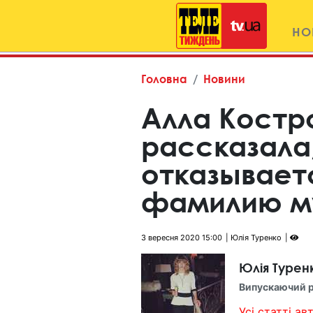
НО
Головна
Новини
Алла Костр
рассказала
отказывает
фамилию м
3 вересня 2020 15:00
Юлія Туренко
Юлія Турен
Випускаючий 
Усі статті авт