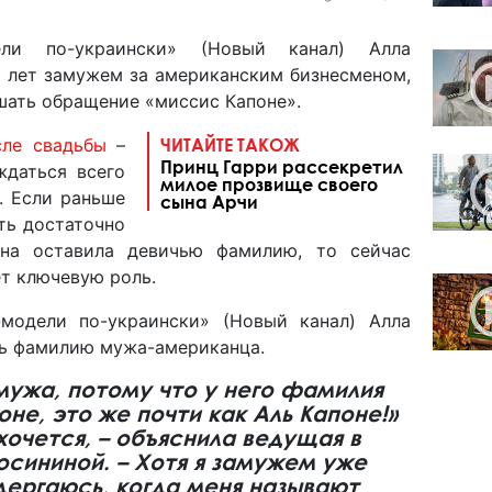
ли по-украински» (Новый канал) Алла
и лет замужем за американским бизнесменом,
ышать обращение «миссис Капоне».
сле свадьбы
–
ЧИТАЙТЕ ТАКОЖ
Принц Гарри рассекретил
ждаться всего
милое прозвище своего
. Если раньше
сына Арчи
ть достаточно
ина оставила девичью фамилию, то сейчас
ет ключевую роль.
модели по-украински» (Новый канал) Алла
ть фамилию мужа-американца.
мужа, потому что у него фамилия
оне, это же почти как Аль Капоне!»
 хочется, – объяснила ведущая в
сининой. – Хотя я замужем уже
 дергаюсь, когда меня называют