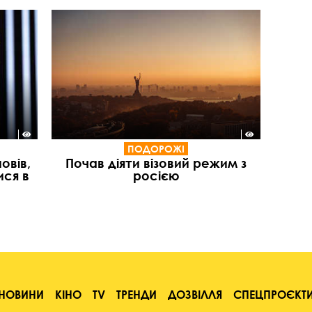
ПОДОРОЖІ
овів,
Почав діяти візовий режим з
ися в
росією
НОВИНИ
КІНО
TV
ТРЕНДИ
ДОЗВІЛЛЯ
СПЕЦПРОЄКТ