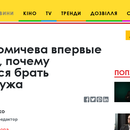
ВИНИ
КІНО
TV
ТРЕНДИ
ДОЗВІЛЛЯ
омичева впервые
, почему
ся брать
ПОП
ужа
ко
редактор
ора...