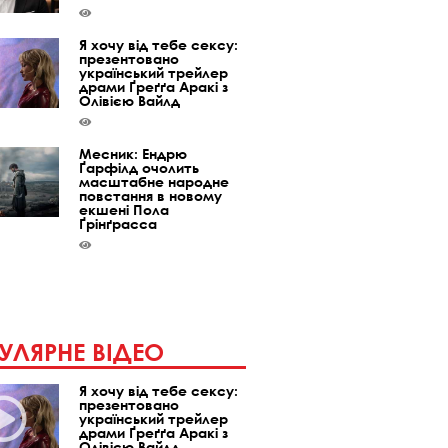
Я хочу від тебе сексу:
презентовано
український трейлер
драми Ґреґґа Аракі з
Олівією Вайлд
Месник: Ендрю
Ґарфілд очолить
масштабне народне
повстання в новому
екшені Пола
Ґрінґрасса
УЛЯРНЕ ВІДЕО
Я хочу від тебе сексу:
презентовано
український трейлер
драми Ґреґґа Аракі з
Олівією Вайлд