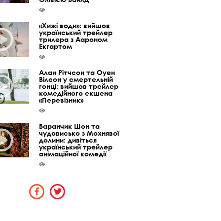
«Хижі води»: вийшов
український трейлер
трилера з Аароном
Екгартом
Алан Рітчсон та Оуен
Вілсон у смертельній
гонці: вийшов трейлер
комедійного екшена
«Перевізник»
Баранчик Шон та
чудовисько з Мохнявої
долини: дивіться
український трейлер
анімаційної комедії