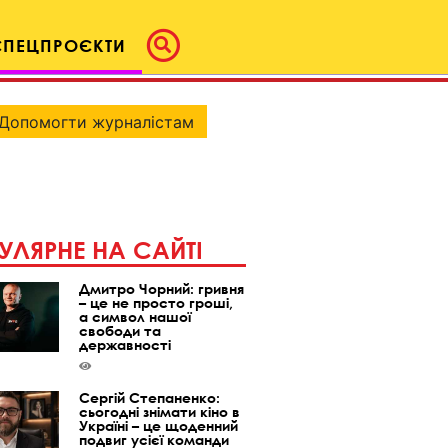
СПЕЦПРОЄКТИ
Допомогти журналістам
УЛЯРНЕ НА САЙТІ
Дмитро Чорний: гривня
– це не просто гроші,
а символ нашої
свободи та
державності
Сергій Степаненко:
сьогодні знімати кіно в
Україні – це щоденний
подвиг усієї команди