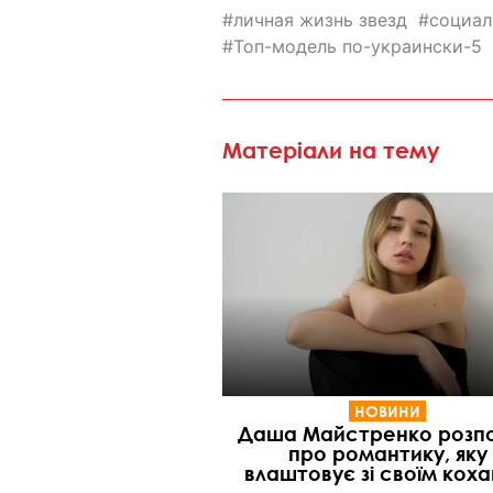
личная жизнь звезд
социал
Топ-модель по-украински-5
Матеріали на тему
НОВИНИ
Даша Майстренко розпо
про романтику, яку
влаштовує зі своїм кох