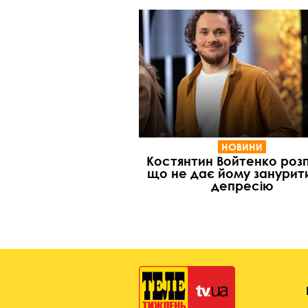
НОВИНИ
Костянтин Войтенко розп
що не дає йому занурит
депресію