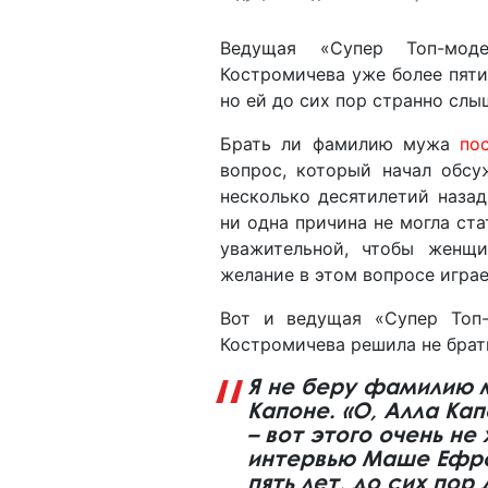
Ведущая «Супер Топ-моде
Костромичева уже более пят
но ей до сих пор странно сл
Брать ли фамилию мужа
по
вопрос, который начал обсу
несколько десятилетий назад
ни одна причина не могла ста
уважительной, чтобы женщ
желание в этом вопросе игра
Вот и ведущая «Супер Топ-
Костромичева решила не бра
Я не беру фамилию 
Капоне. «О, Алла Кап
– вот этого очень не
интервью Маше Ефро
пять лет, до сих пор