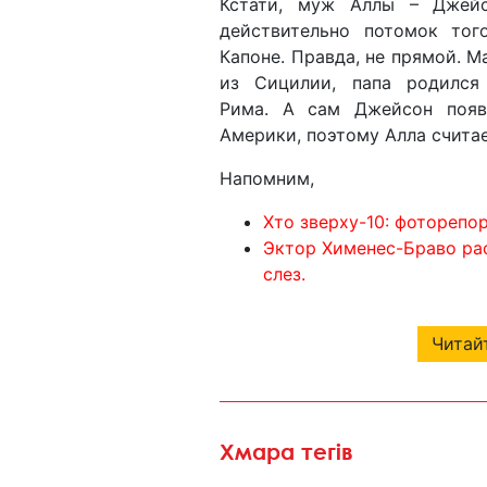
Кстати, муж Аллы – Джей
действительно потомок тог
Капоне. Правда, не прямой. М
из Сицилии, папа родился
Рима. А сам Джейсон появ
Америки, поэтому Алла счита
Напомним,
Хто зверху-10: фоторепо
Эктор Хименес-Браво ра
слез.
Читайт
Хмара тегів