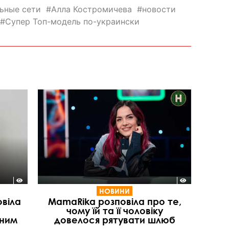
ьные сети
Алла Костромичева
новости
Супер Топ-модель по-украински
НОВИНИ
віла
MamaRika розповіла про те,
чому їй та її чоловіку
аним
довелося рятувати шлюб