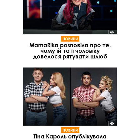
НОВИНИ
MamaRika розповіла про те,
чому їй та її чоловіку
довелося рятувати шлюб
НОВИНИ
Тіна Кароль опублікувала