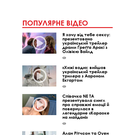
ПОПУЛЯРНЕ ВІДЕО
Я хочу від тебе сексу:
презентовано
український трейлер
драми Ґреґґа Аракі з
Олівією Вайлд
«Хижі води»: вийшов
український трейлер
трилера з Аароном
Екгартом
Співачка NE TA
презентувала сингл
про справжні емоції й
повернулася в
легендарне «Караоке
на майдані»
Алан Рітчсон та Оуен