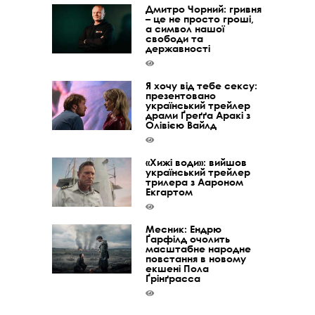
Дмитро Чорний: гривня
– це не просто гроші,
а символ нашої
свободи та
державності
Я хочу від тебе сексу:
презентовано
український трейлер
драми Ґреґґа Аракі з
Олівією Вайлд
«Хижі води»: вийшов
український трейлер
трилера з Аароном
Екгартом
Месник: Ендрю
Ґарфілд очолить
масштабне народне
повстання в новому
екшені Пола
Ґрінґрасса