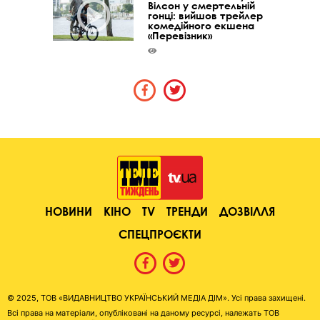
Вілсон у смертельній
гонці: вийшов трейлер
комедійного екшена
«Перевізник»
НОВИНИ
КІНО
TV
ТРЕНДИ
ДОЗВІЛЛЯ
СПЕЦПРОЄКТИ
© 2025, ТОВ «ВИДАВНИЦТВО УКРАЇНСЬКИЙ МЕДІА ДІМ». Усі права захищені.
Всі права на матеріали, опубліковані на даному ресурсі, належать ТОВ