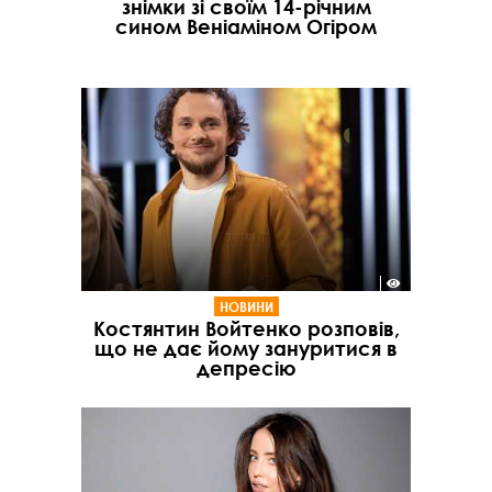
знімки зі своїм 14-річним
сином Веніаміном Огіром
НОВИНИ
Костянтин Войтенко розповів,
що не дає йому зануритися в
депресію