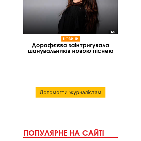
НОВИНИ
Дорофєєва заінтригувала
шанувальників новою піснею
Допомогти журналістам
ПОПУЛЯРНЕ НА САЙТІ