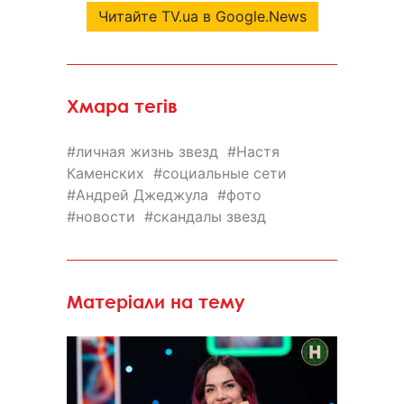
Читайте TV.ua в Google.News
Хмара тегів
личная жизнь звезд
Настя
Каменских
социальные сети
Андрей Джеджула
фото
новости
скандалы звезд
Матеріали на тему