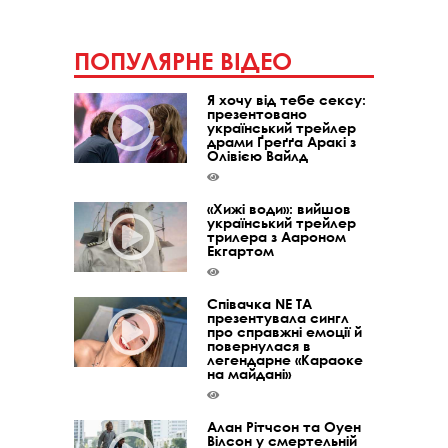
ПОПУЛЯРНЕ ВІДЕО
Я хочу від тебе сексу:
презентовано
український трейлер
драми Ґреґґа Аракі з
Олівією Вайлд
«Хижі води»: вийшов
український трейлер
трилера з Аароном
Екгартом
Співачка NE TA
презентувала сингл
про справжні емоції й
повернулася в
легендарне «Караоке
на майдані»
Алан Рітчсон та Оуен
Вілсон у смертельній