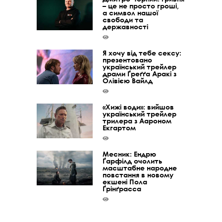
– це не просто гроші,
а символ нашої
свободи та
державності
Я хочу від тебе сексу:
презентовано
український трейлер
драми Ґреґґа Аракі з
Олівією Вайлд
«Хижі води»: вийшов
український трейлер
трилера з Аароном
Екгартом
Месник: Ендрю
Ґарфілд очолить
масштабне народне
повстання в новому
екшені Пола
Ґрінґрасса