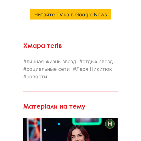
Читайте TV.ua в Google.News
Хмара тегів
личная жизнь звезд
отдых звезд
социальные сети
Леся Никитюк
новости
Матеріали на тему