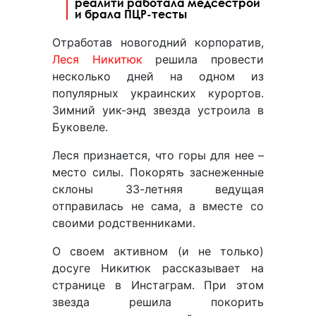
реалити работала медсестрой
и брала ПЦР-тесты
Отработав новогодний корпоратив,
Леся Никитюк
решила провести
несколько дней на одном из
популярных украинских курортов.
Зимний уик-энд звезда устроила в
Буковеле.
Леся признается, что горы для нее –
место силы. Покорять заснеженные
склоны 33-летняя ведущая
отправилась не сама, а вместе со
своими родственниками.
О своем активном (и не только)
досуге Никитюк рассказывает на
странице в Инстаграм. При этом
звезда решила покорить