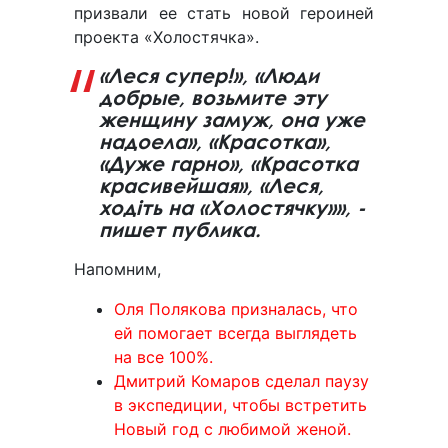
призвали ее стать новой героиней
проекта «Холостячка».
«Леся супер!», «Люди
добрые, возьмите эту
женщину замуж, она уже
надоела», «Красотка»,
«Дуже гарно», «Красотка
красивейшая», «Леся,
ходіть на «Холостячку»», -
пишет публика.
Напомним,
Оля Полякова призналась, что
ей помогает всегда выглядеть
на все 100%.
Дмитрий Комаров сделал паузу
в экспедиции, чтобы встретить
Новый год с любимой женой.