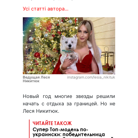
Усі статті автора...
Ведущая Леся
instagram.com/lesia_nikituk
Никитюк
Новый год многие звезды решили
начать с отдыха за границей. Но не
Леся Никитюк.
ЧИТАЙТЕ ТАКОЖ
Супер Топ-модель по-
украински: победительница