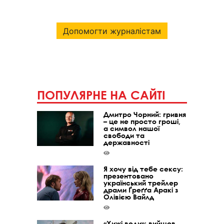
Допомогти журналістам
ПОПУЛЯРНЕ НА САЙТІ
Дмитро Чорний: гривня
– це не просто гроші,
а символ нашої
свободи та
державності
Я хочу від тебе сексу:
презентовано
український трейлер
драми Ґреґґа Аракі з
Олівією Вайлд
«Хижі води»: вийшов