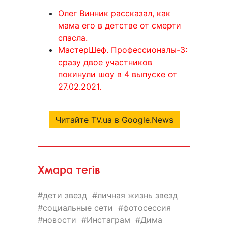
Олег Винник рассказал, как
мама его в детстве от смерти
спасла.
МастерШеф. Профессионалы-3:
сразу двое участников
покинули шоу в 4 выпуске от
27.02.2021.
Читайте TV.ua в Google.News
Хмара тегів
дети звезд
личная жизнь звезд
социальные сети
фотосессия
новости
Инстаграм
Дима