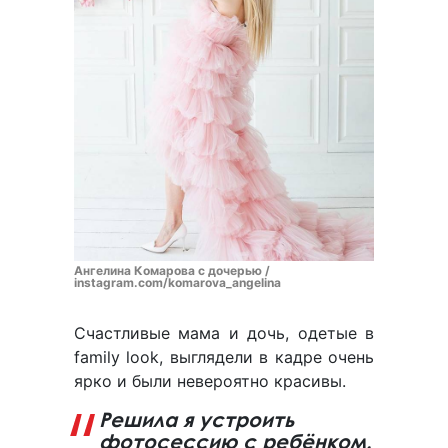
Ангелина Комарова с дочерью /
instagram.com/komarova_angelina
Счастливые мама и дочь, одетые в
family look, выглядели в кадре очень
ярко и были невероятно красивы.
Решила я устроить
фотосессию с ребёнком.