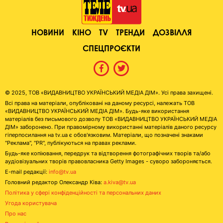
НОВИНИ
КІНО
TV
ТРЕНДИ
ДОЗВІЛЛЯ
СПЕЦПРОЄКТИ
© 2025, ТОВ «ВИДАВНИЦТВО УКРАЇНСЬКИЙ МЕДІА ДІМ». Усі права захищені.
Всі права на матеріали, опубліковані на даному ресурсі, належать ТОВ
«ВИДАВНИЦТВО УКРАЇНСЬКИЙ МЕДІА ДІМ». Будь-яке використання
матеріалів без письмового дозволу ТОВ «ВИДАВНИЦТВО УКРАЇНСЬКИЙ МЕДІА
ДІМ» заборонено. При правомірному використанні матеріалів даного ресурсу
гіперпосилання на tv.ua є обов'язковим. Матеріали, що позначені знаками
"Реклама", "PR", публікуються на правах реклами.
Будь-яке копіювання, передрук та відтворення фотографічних творів та/або
аудіовізуальних творів правовласника Getty Images - суворо забороняється.
E-mail редакції:
info@tv.ua
Головний редактор Олександр Ківа:
a.kiva@tv.ua
Політика у сфері конфіденційності та персональних даних
Угода користувача
Про нас