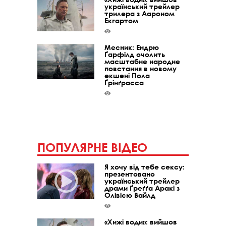
український трейлер
трилера з Аароном
Екгартом
Месник: Ендрю
Ґарфілд очолить
масштабне народне
повстання в новому
екшені Пола
Ґрінґрасса
ПОПУЛЯРНЕ ВІДЕО
Я хочу від тебе сексу:
презентовано
український трейлер
драми Ґреґґа Аракі з
Олівією Вайлд
«Хижі води»: вийшов