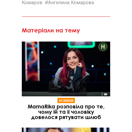
Комаров
Ангелина Комарова
Матеріали на тему
НОВИНИ
MamaRika розповіла про те,
чому їй та її чоловіку
довелося рятувати шлюб