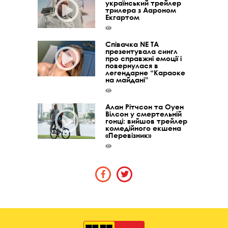
український трейлер
трилера з Аароном
Екгартом
Співачка NE TA
презентувала сингл
про справжні емоції і
повернулася в
легендарне “Караоке
на майдані”
Алан Рітчсон та Оуен
Вілсон у смертельній
гонці: вийшов трейлер
комедійного екшена
«Перевізник»