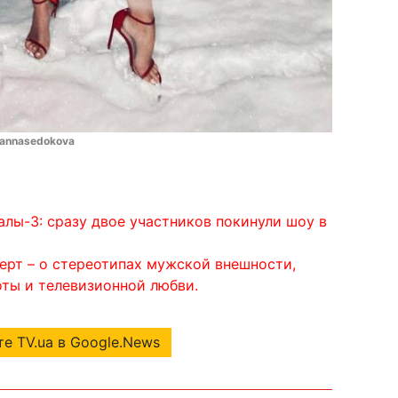
/annasedokova
лы-3: сразу двое участников покинули шоу в
ерт – о стереотипах мужской внешности,
ты и телевизионной любви.
е TV.ua в Google.News