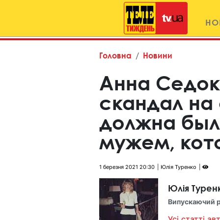
НО
Головна
Новини
Анна Седок
скандал на 
должна была
мужем, кот
1 березня 2021 20:30
Юлія Туренко
Юлія Турен
Випускаючий 
Усі статті авт