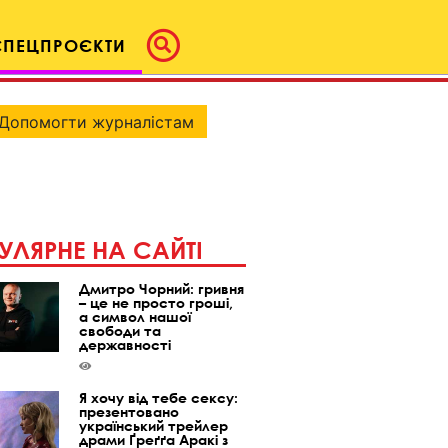
СПЕЦПРОЄКТИ
Допомогти журналістам
УЛЯРНЕ НА САЙТІ
Дмитро Чорний: гривня
– це не просто гроші,
а символ нашої
свободи та
державності
Я хочу від тебе сексу:
презентовано
український трейлер
драми Ґреґґа Аракі з