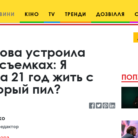
ВИНИ
КІНО
TV
ТРЕНДИ
ДОЗВІЛЛЯ
ова устроила
съемках: Я
 21 год жить с
ПОП
орый пил?
ко
редактор
ора...