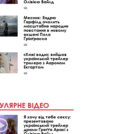
Олівією Вайлд
Месник: Ендрю
Ґарфілд очолить
масштабне народне
повстання в новому
екшені Пола
Ґрінґрасса
«Хижі води»: вийшов
український трейлер
трилера з Аароном
Екгартом
УЛЯРНЕ ВІДЕО
Я хочу від тебе сексу:
презентовано
український трейлер
драми Ґреґґа Аракі з
Олівією Вайлд