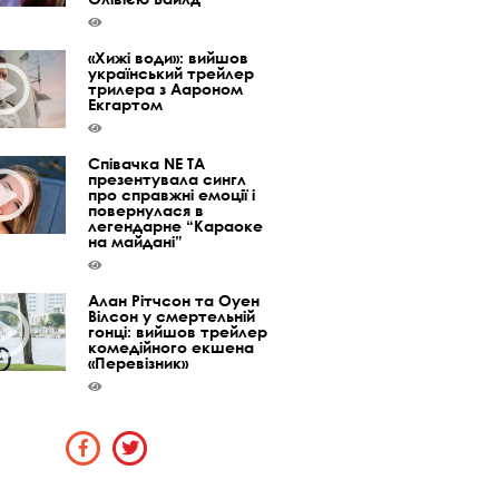
«Хижі води»: вийшов
український трейлер
трилера з Аароном
Екгартом
Співачка NE TA
презентувала сингл
про справжні емоції і
повернулася в
легендарне “Караоке
на майдані”
Алан Рітчсон та Оуен
Вілсон у смертельній
гонці: вийшов трейлер
комедійного екшена
«Перевізник»