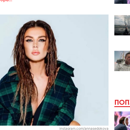
ПОП
instagram.com/annasedokova