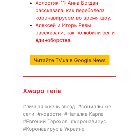
Холостяк-11: Анна Богдан
рассказала, как переболела
коронавирусом во время шоу.
Алексей и Игорь Ревы
рассказали, как полюбили бег и
единоборства.
Читайте TV.ua в Google.News
Хмара тегів
личная жизнь звезд
социальные
сети
новости
Наталка Карпа
Евгений Терехов
коронавирус
Коронавирус в Украине