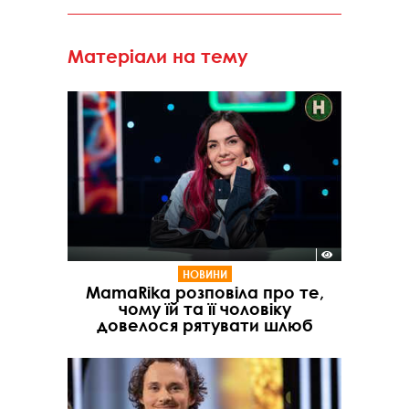
Матеріали на тему
НОВИНИ
MamaRika розповіла про те,
чому їй та її чоловіку
довелося рятувати шлюб