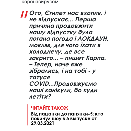
коронавирусом.
Ото, Єгипет нас вхопив, і
не відпускає... Перша
причина продовжити
нашу відпустку була
погана погода і ЛОКДАУН,
мовляв, для чого їхати в
холоднечу, де все
закрито... – пишет Карпа.
– Тепер, наче вже
зібрались, і на тобі - у
татуся
COVID...Продовжуємо
наші канікули, бо куди
летіти?
ЧИТАЙТЕ ТАКОЖ
Від пацанки до панянки-5: кто
покинул шоу в 5 выпуске от
29.03.2021