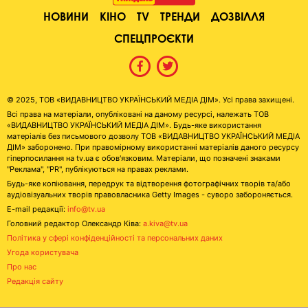
НОВИНИ
КІНО
TV
ТРЕНДИ
ДОЗВІЛЛЯ
СПЕЦПРОЄКТИ
© 2025, ТОВ «ВИДАВНИЦТВО УКРАЇНСЬКИЙ МЕДІА ДІМ». Усі права захищені.
Всі права на матеріали, опубліковані на даному ресурсі, належать ТОВ
«ВИДАВНИЦТВО УКРАЇНСЬКИЙ МЕДІА ДІМ». Будь-яке використання
матеріалів без письмового дозволу ТОВ «ВИДАВНИЦТВО УКРАЇНСЬКИЙ МЕДІА
ДІМ» заборонено. При правомірному використанні матеріалів даного ресурсу
гіперпосилання на tv.ua є обов'язковим. Матеріали, що позначені знаками
"Реклама", "PR", публікуються на правах реклами.
Будь-яке копіювання, передрук та відтворення фотографічних творів та/або
аудіовізуальних творів правовласника Getty Images - суворо забороняється.
E-mail редакції:
info@tv.ua
Головний редактор Олександр Ківа:
a.kiva@tv.ua
Політика у сфері конфіденційності та персональних даних
Угода користувача
Про нас
Редакція сайту