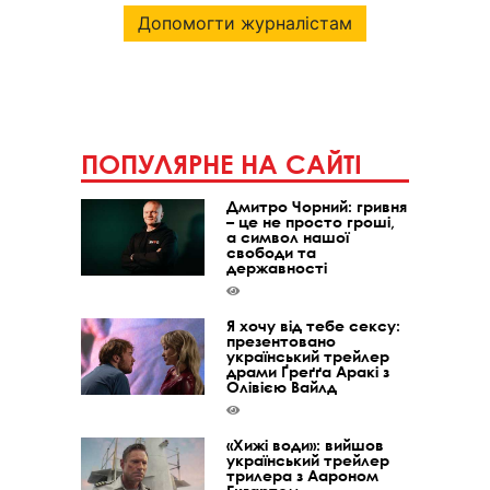
Допомогти журналістам
ПОПУЛЯРНЕ НА САЙТІ
Дмитро Чорний: гривня
– це не просто гроші,
а символ нашої
свободи та
державності
Я хочу від тебе сексу:
презентовано
український трейлер
драми Ґреґґа Аракі з
Олівією Вайлд
«Хижі води»: вийшов
український трейлер
трилера з Аароном