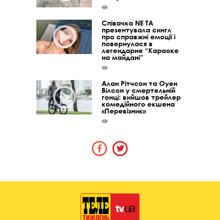
Співачка NE TA
презентувала сингл
про справжні емоції і
повернулася в
легендарне “Караоке
на майдані”
Алан Рітчсон та Оуен
Вілсон у смертельній
гонці: вийшов трейлер
комедійного екшена
«Перевізник»