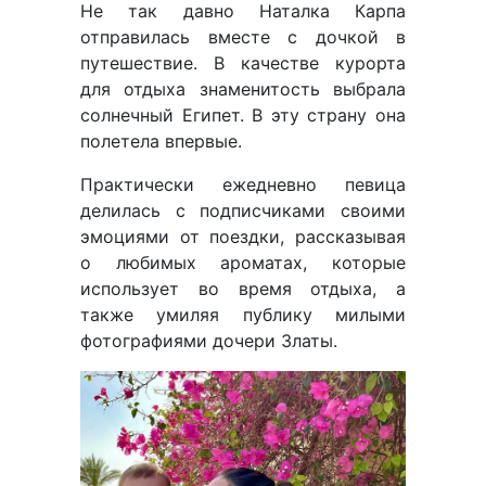
Не так давно Наталка Карпа
отправилась вместе с дочкой в
путешествие. В качестве курорта
для отдыха знаменитость выбрала
солнечный Египет. В эту страну она
полетела впервые.
Практически ежедневно певица
делилась с подписчиками своими
эмоциями от поездки, рассказывая
о любимых ароматах, которые
использует во время отдыха, а
также умиляя публику милыми
фотографиями дочери Златы.