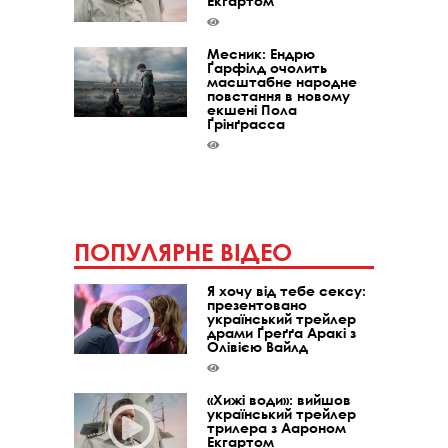
Екгартом
Месник: Ендрю
Ґарфілд очолить
масштабне народне
повстання в новому
екшені Пола
Ґрінґрасса
ПОПУЛЯРНЕ ВІДЕО
Я хочу від тебе сексу:
презентовано
український трейлер
драми Ґреґґа Аракі з
Олівією Вайлд
«Хижі води»: вийшов
український трейлер
трилера з Аароном
Екгартом