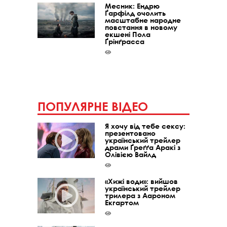
Месник: Ендрю
Ґарфілд очолить
масштабне народне
повстання в новому
екшені Пола
Ґрінґрасса
ПОПУЛЯРНЕ ВІДЕО
Я хочу від тебе сексу:
презентовано
український трейлер
драми Ґреґґа Аракі з
Олівією Вайлд
«Хижі води»: вийшов
український трейлер
трилера з Аароном
Екгартом