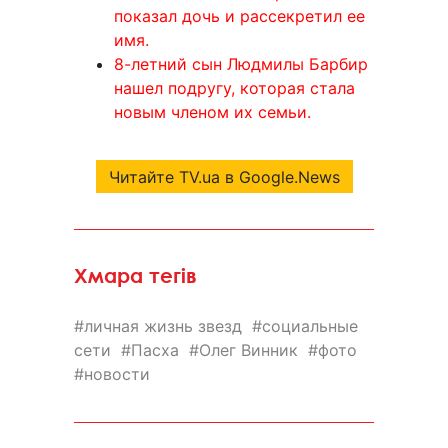
показал дочь и рассекретил ее
имя.
8-летний сын Людмилы Барбир
нашел подругу, которая стала
новым членом их семьи.
Читайте TV.ua в Google.News
Хмара тегів
личная жизнь звезд
социальные
сети
Пасха
Олег Винник
фото
новости