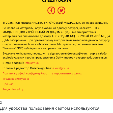
СПЕЦПРОЄКТИ
© 2025, ТОВ «ВИДАВНИЦТВО УКРАЇНСЬКИЙ МЕДІА ДІМ». Усі права захищені.
Всі права на матеріали, опубліковані на даному ресурсі, належать ТОВ
«ВИДАВНИЦТВО УКРАЇНСЬКИЙ МЕДІА ДІМ». Будь-яке використання
матеріалів без письмового дозволу ТОВ «ВИДАВНИЦТВО УКРАЇНСЬКИЙ МЕДІА
ДІМ» заборонено. При правомірному використанні матеріалів даного ресурсу
гіперпосилання на tv.ua є обов'язковим. Матеріали, що позначені знаками
"Реклама", "PR", публікуються на правах реклами.
Будь-яке копіювання, передрук та відтворення фотографічних творів та/або
аудіовізуальних творів правовласника Getty Images - суворо забороняється.
E-mail редакції:
info@tv.ua
Головний редактор Олександр Ківа:
a.kiva@tv.ua
Політика у сфері конфіденційності та персональних даних
Угода користувача
Про нас
Редакція сайту
x
Для удобства пользования сайтом используются