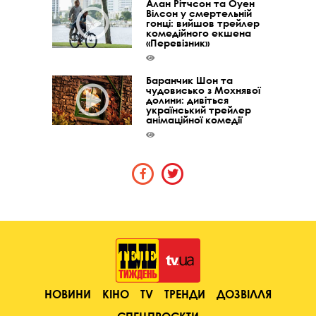
Алан Рітчсон та Оуен
Вілсон у смертельній
гонці: вийшов трейлер
комедійного екшена
«Перевізник»
Баранчик Шон та
чудовисько з Мохнявої
долини: дивіться
український трейлер
анімаційної комедії
НОВИНИ
КІНО
TV
ТРЕНДИ
ДОЗВІЛЛЯ