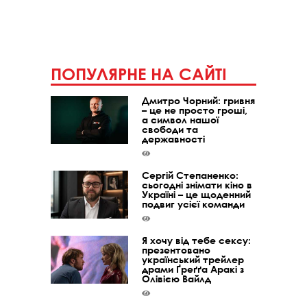
ПОПУЛЯРНЕ НА САЙТІ
Дмитро Чорний: гривня
– це не просто гроші,
а символ нашої
свободи та
державності
Сергій Степаненко:
сьогодні знімати кіно в
Україні – це щоденний
подвиг усієї команди
Я хочу від тебе сексу:
презентовано
український трейлер
драми Ґреґґа Аракі з
Олівією Вайлд