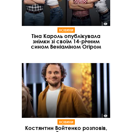
НОВИНИ
Тіна Кароль опублікувала
знімки зі своїм 14-річним
сином Веніаміном Огіром
НОВИНИ
Костянтин Войтенко розповів,