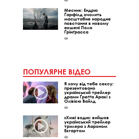
Месник: Ендрю
Ґарфілд очолить
масштабне народне
повстання в новому
екшені Пола
Ґрінґрасса
ПОПУЛЯРНЕ ВІДЕО
Я хочу від тебе сексу:
презентовано
український трейлер
драми Ґреґґа Аракі з
Олівією Вайлд
«Хижі води»: вийшов
український трейлер
трилера з Аароном
Екгартом