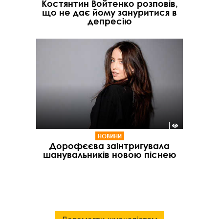
Костянтин Войтенко розповів,
що не дає йому зануритися в
депресію
НОВИНИ
Дорофєєва заінтригувала
шанувальників новою піснею