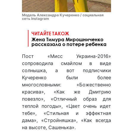
Модель Александра Кучеренко / социальная
сеть Instagram
ЧИТАЙТЕ ТАКОЖ
Жена Тимура Мирошниченко
рассказала о потере ребенка
Пост «Мисс Украина-2016»
сопроводила смайлом в виде
солнышка, а вот подписчики
Кучеренко были более
многословными: «Божественно
красива», «Как же Дмитрию
повезло», «Отличный образ для
теплой погоды», «Цвет очень идет
тебе», «Стильная и эффектная
дама», «Стройняшка», «Как всегда
на высоте, Сашенька».