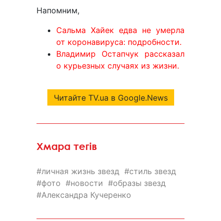
Напомним,
Сальма Хайек едва не умерла
от коронавируса: подробности.
Владимир Остапчук рассказал
о курьезных случаях из жизни.
Читайте TV.ua в Google.News
Хмара тегів
личная жизнь звезд
стиль звезд
фото
новости
образы звезд
Александра Кучеренко