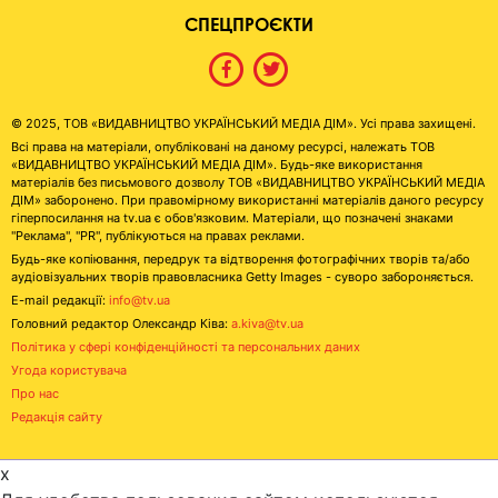
СПЕЦПРОЄКТИ
© 2025, ТОВ «ВИДАВНИЦТВО УКРАЇНСЬКИЙ МЕДІА ДІМ». Усі права захищені.
Всі права на матеріали, опубліковані на даному ресурсі, належать ТОВ
«ВИДАВНИЦТВО УКРАЇНСЬКИЙ МЕДІА ДІМ». Будь-яке використання
матеріалів без письмового дозволу ТОВ «ВИДАВНИЦТВО УКРАЇНСЬКИЙ МЕДІА
ДІМ» заборонено. При правомірному використанні матеріалів даного ресурсу
гіперпосилання на tv.ua є обов'язковим. Матеріали, що позначені знаками
"Реклама", "PR", публікуються на правах реклами.
Будь-яке копіювання, передрук та відтворення фотографічних творів та/або
аудіовізуальних творів правовласника Getty Images - суворо забороняється.
E-mail редакції:
info@tv.ua
Головний редактор Олександр Ківа:
a.kiva@tv.ua
Політика у сфері конфіденційності та персональних даних
Угода користувача
Про нас
Редакція сайту
x