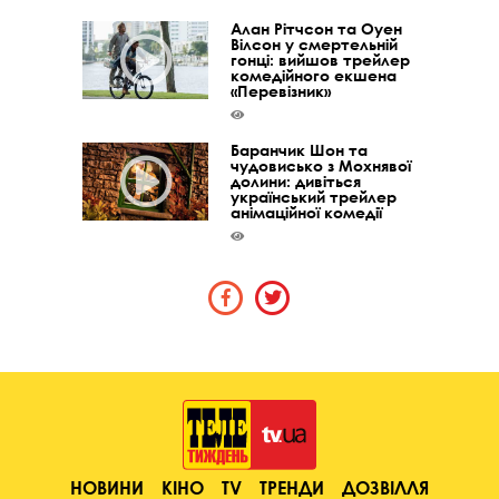
Алан Рітчсон та Оуен
Вілсон у смертельній
гонці: вийшов трейлер
комедійного екшена
«Перевізник»
Баранчик Шон та
чудовисько з Мохнявої
долини: дивіться
український трейлер
анімаційної комедії
НОВИНИ
КІНО
TV
ТРЕНДИ
ДОЗВІЛЛЯ