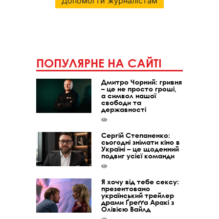
Допомогти журналістам
ПОПУЛЯРНЕ НА САЙТІ
Дмитро Чорний: гривня
– це не просто гроші,
а символ нашої
свободи та
державності
Сергій Степаненко:
сьогодні знімати кіно в
Україні – це щоденний
подвиг усієї команди
Я хочу від тебе сексу:
презентовано
український трейлер
драми Ґреґґа Аракі з
Олівією Вайлд