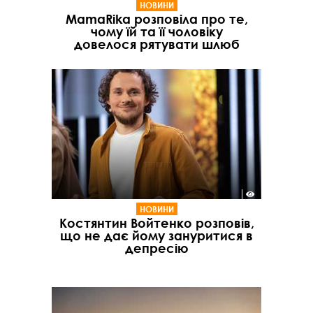
НОВИНИ
MamaRika розповіла про те,
чому їй та її чоловіку
довелося рятувати шлюб
НОВИНИ
Костянтин Войтенко розповів,
що не дає йому зануритися в
депресію