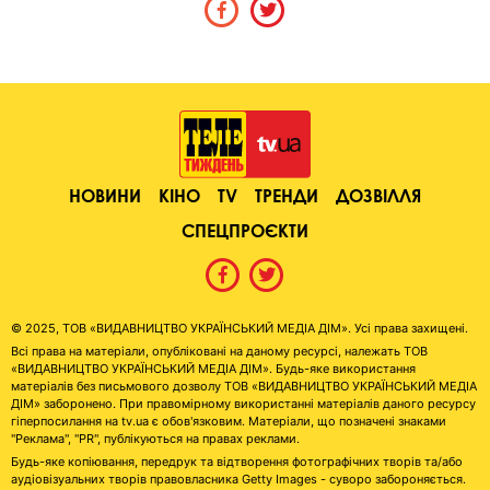
НОВИНИ
КІНО
TV
ТРЕНДИ
ДОЗВІЛЛЯ
СПЕЦПРОЄКТИ
© 2025, ТОВ «ВИДАВНИЦТВО УКРАЇНСЬКИЙ МЕДІА ДІМ». Усі права захищені.
Всі права на матеріали, опубліковані на даному ресурсі, належать ТОВ
«ВИДАВНИЦТВО УКРАЇНСЬКИЙ МЕДІА ДІМ». Будь-яке використання
матеріалів без письмового дозволу ТОВ «ВИДАВНИЦТВО УКРАЇНСЬКИЙ МЕДІА
ДІМ» заборонено. При правомірному використанні матеріалів даного ресурсу
гіперпосилання на tv.ua є обов'язковим. Матеріали, що позначені знаками
"Реклама", "PR", публікуються на правах реклами.
Будь-яке копіювання, передрук та відтворення фотографічних творів та/або
аудіовізуальних творів правовласника Getty Images - суворо забороняється.