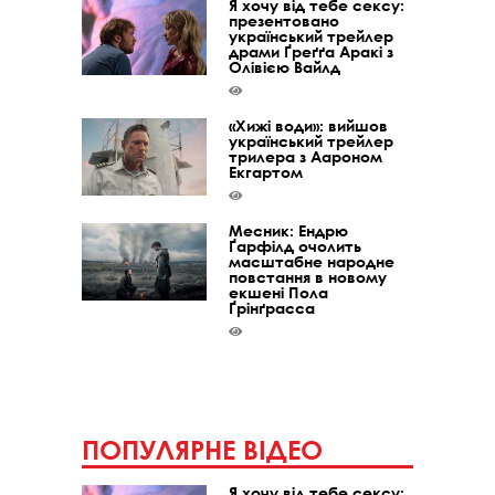
Я хочу від тебе сексу:
презентовано
український трейлер
драми Ґреґґа Аракі з
Олівією Вайлд
«Хижі води»: вийшов
український трейлер
трилера з Аароном
Екгартом
Месник: Ендрю
Ґарфілд очолить
масштабне народне
повстання в новому
екшені Пола
Ґрінґрасса
ПОПУЛЯРНЕ ВІДЕО
Я хочу від тебе сексу: