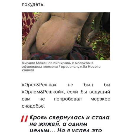
похудеть.
Кирилл Макашов пил кровь с молоком в
эфиопском племени / пресс-служба Нового
канала
«Орел&Решка» не был бы
«Орлом&Решкой», если бы ведущий
сам не попробовал мерзкое
снадобье.
Кровь свернулась и стала
не жижей, а одним
целым… Но я успел это