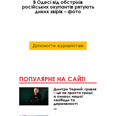
В Одесі від обстрілів
російських окупантів рятують
диких звірів – фото
Допомогти журналістам
ПОПУЛЯРНЕ НА САЙТІ
Дмитро Чорний: гривня
– це не просто гроші,
а символ нашої
свободи та
державності