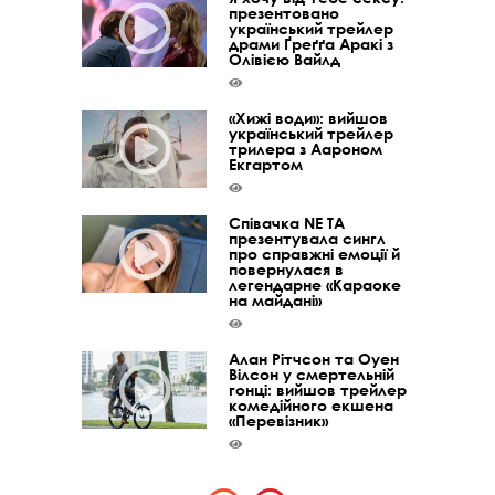
презентовано
український трейлер
драми Ґреґґа Аракі з
Олівією Вайлд
«Хижі води»: вийшов
український трейлер
трилера з Аароном
Екгартом
Співачка NE TA
презентувала сингл
про справжні емоції й
повернулася в
легендарне «Караоке
на майдані»
Алан Рітчсон та Оуен
Вілсон у смертельній
гонці: вийшов трейлер
комедійного екшена
«Перевізник»