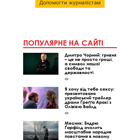
Допомогти журналістам
ПОПУЛЯРНЕ НА САЙТІ
Дмитро Чорний: гривня
– це не просто гроші,
а символ нашої
свободи та
державності
Я хочу від тебе сексу:
презентовано
український трейлер
драми Ґреґґа Аракі з
Олівією Вайлд
Месник: Ендрю
Ґарфілд очолить
масштабне народне
повстання в новому