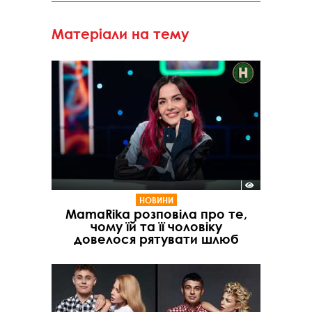
Матеріали на тему
НОВИНИ
MamaRika розповіла про те,
чому їй та її чоловіку
довелося рятувати шлюб