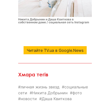
Никита Добрынин и Даша Квиткова в
собственном доме / социальная сеть Instagram
Читайте TV.ua в Google.News
Хмара тегів
личная жизнь звезд
социальные
сети
Никита Добрынин
фото
новости
Даша Квиткова