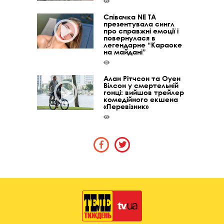
Співачка NE TA
презентувала сингл
про справжні емоції і
повернулася в
легендарне “Караоке
на майдані”
Алан Рітчсон та Оуен
Вілсон у смертельній
гонці: вийшов трейлер
комедійного екшена
«Перевізник»