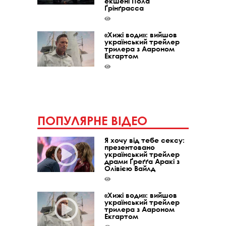
екшені Пола
Ґрінґрасса
«Хижі води»: вийшов
український трейлер
трилера з Аароном
Екгартом
ПОПУЛЯРНЕ ВІДЕО
Я хочу від тебе сексу:
презентовано
український трейлер
драми Ґреґґа Аракі з
Олівією Вайлд
«Хижі води»: вийшов
український трейлер
трилера з Аароном
Екгартом