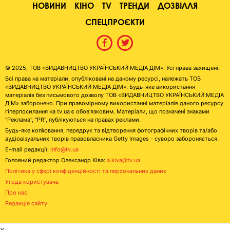
НОВИНИ
КІНО
TV
ТРЕНДИ
ДОЗВІЛЛЯ
СПЕЦПРОЄКТИ
© 2025, ТОВ «ВИДАВНИЦТВО УКРАЇНСЬКИЙ МЕДІА ДІМ». Усі права захищені.
Всі права на матеріали, опубліковані на даному ресурсі, належать ТОВ
«ВИДАВНИЦТВО УКРАЇНСЬКИЙ МЕДІА ДІМ». Будь-яке використання
матеріалів без письмового дозволу ТОВ «ВИДАВНИЦТВО УКРАЇНСЬКИЙ МЕДІА
ДІМ» заборонено. При правомірному використанні матеріалів даного ресурсу
гіперпосилання на tv.ua є обов'язковим. Матеріали, що позначені знаками
"Реклама", "PR", публікуються на правах реклами.
Будь-яке копіювання, передрук та відтворення фотографічних творів та/або
аудіовізуальних творів правовласника Getty Images - суворо забороняється.
E-mail редакції:
info@tv.ua
Головний редактор Олександр Ківа:
a.kiva@tv.ua
Політика у сфері конфіденційності та персональних даних
Угода користувача
Про нас
Редакція сайту
x