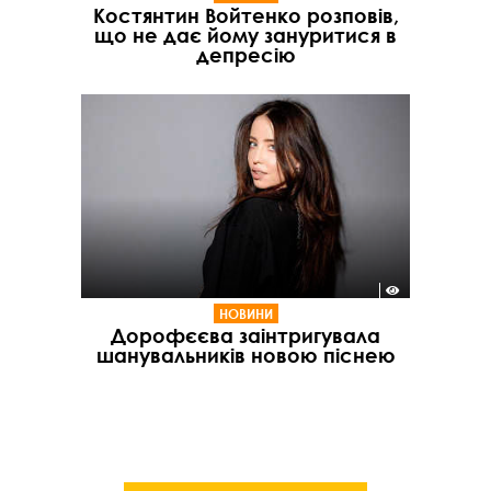
Костянтин Войтенко розповів,
що не дає йому зануритися в
депресію
НОВИНИ
Дорофєєва заінтригувала
шанувальників новою піснею