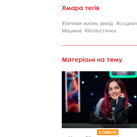
Хмара тегів
личная жизнь звезд
социал
Мишина
Холостячка
Матеріали на тему
НОВИНИ