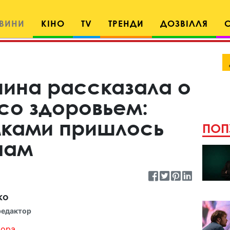
ВИНИ
КІНО
TV
ТРЕНДИ
ДОЗВІЛЛЯ
ина рассказала о
со здоровьем:
ками пришлось
ПОП
чам
ко
редактор
ора...