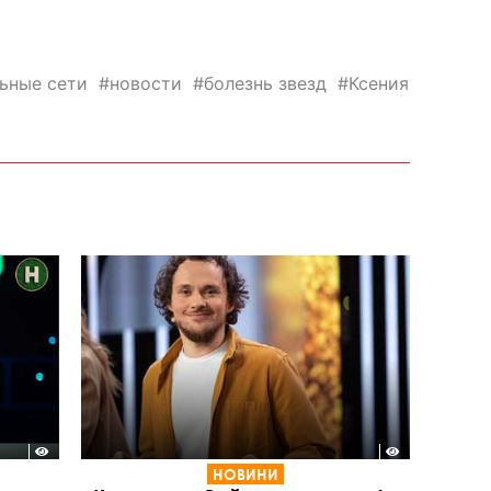
ьные сети
новости
болезнь звезд
Ксения
НОВИНИ