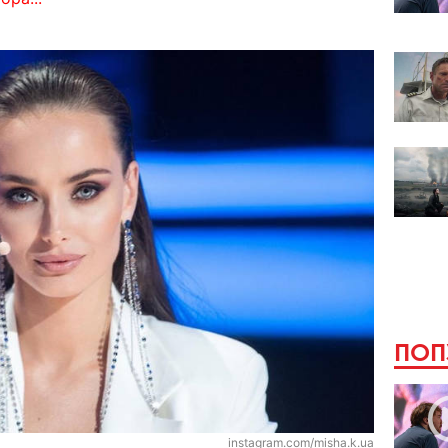
ПОП
instagram.com/misha.k.ua