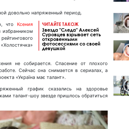
ной довольно напряженный период.
о, что
Ксения
ЧИТАЙТЕ ТАКОЖ
Звезда "Следа" Алексей
 избранником
Суровцев взрывает сеть
ейтингового
откровенными
фотосессиями со своей
Холостячка»
девушкой
ения не собирается. Спасение от плохого
работе. Сейчас она снимается в сериалах, а
оекта «Україна має талант».
ряженный график сказались на здоровье
ками талант-шоу звезде пришлось обратиться