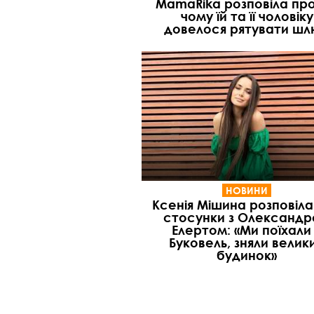
MamaRika розповіла про
чому їй та її чоловіку
довелося рятувати ш
НОВИНИ
Ксенія Мішина розповіла
стосунки з Олександ
Елертом: «Ми поїхали
Буковель, зняли велик
будинок»