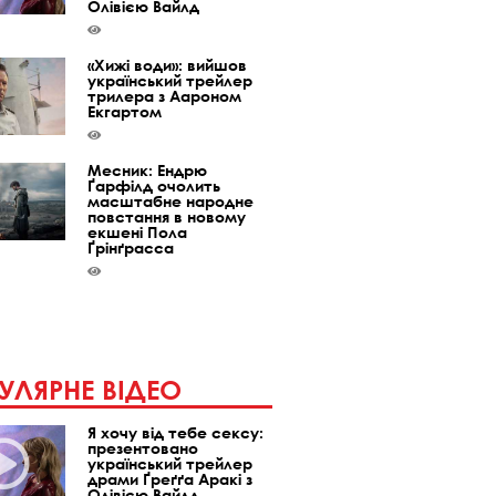
Олівією Вайлд
«Хижі води»: вийшов
український трейлер
трилера з Аароном
Екгартом
Месник: Ендрю
Ґарфілд очолить
масштабне народне
повстання в новому
екшені Пола
Ґрінґрасса
УЛЯРНЕ ВІДЕО
Я хочу від тебе сексу:
презентовано
український трейлер
драми Ґреґґа Аракі з
Олівією Вайлд