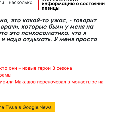
ти несколько
информацию о состоянии
певицы
на, это какой-то ужас, - говорит
 врачи, которые были у меня на
что это психосоматика, что я
 и надо отдыхать. У меня просто
кто они – новые герои 3 сезона
рамы.
Кирилл Макашов переночевал в монастыре на
е TV.ua в Google.News