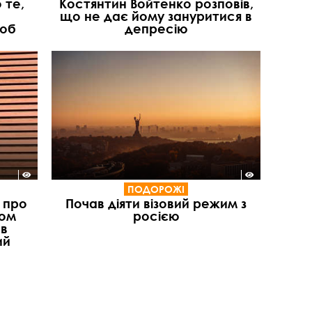
 те,
Костянтин Войтенко розповів,
що не дає йому зануритися в
люб
депресію
ПОДОРОЖІ
 про
Почав діяти візовий режим з
ром
росією
 в
ий