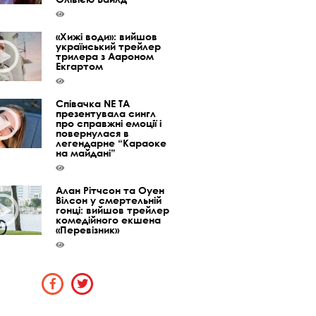
«Хижі води»: вийшов
український трейлер
трилера з Аароном
Екгартом
Співачка NE TA
презентувала сингл
про справжні емоції і
повернулася в
легендарне “Караоке
на майдані”
Алан Рітчсон та Оуен
Вілсон у смертельній
гонці: вийшов трейлер
комедійного екшена
«Перевізник»