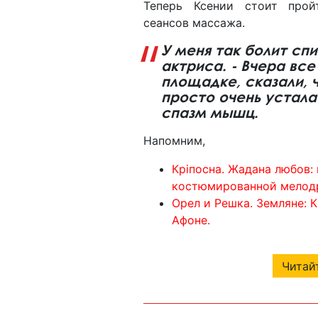
Теперь Ксении стоит прой
сеансов массажа.
У меня так болит спи
актриса. - Вчера все
площадке, сказали, 
просто очень устала
спазм мышц.
Напомним,
Кріпосна. Жадана любов: 
костюмированной мелод
Орел и Решка. Земляне: 
Афоне.
Читайт