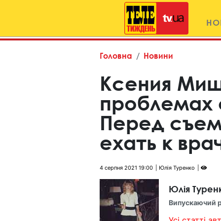
НО
Головна
Новини
Ксения Миш
проблемах 
Перед съем
ехать к вра
4 серпня 2021 19:00
Юлія Туренко
Юлія Турен
Випускаючий 
Усі статті авт