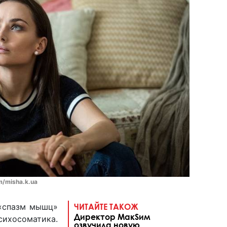
m/misha.k.ua
 «спазм мышц»
ЧИТАЙТЕ ТАКОЖ
Директор МакSим
сихосоматика.
озвучила новую