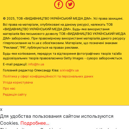
© 2025, ТОВ «ВИДАВНИЦТВО УКРАЇНСЬКИЙ МЕДІА ДІМ». Усі права захищені.
Всі права на матеріали, опубліковані на даному ресурсі, належать ТОВ
«ВИДАВНИЦТВО УКРАЇНСЬКИЙ МЕДІА ДІМ». Будь-яке використання
матеріалів без письмового дозволу ТОВ «ВИДАВНИЦТВО УКРАЇНСЬКИЙ МЕДІА
ДІМ» заборонено. При правомірному використанні матеріалів даного ресурсу
гіперпосилання на tv.ua є обов'язковим. Матеріали, що позначені знаками
"Реклама", "PR", публікуються на правах реклами.
Будь-яке копіювання, передрук та відтворення фотографічних творів та/або
аудіовізуальних творів правовласника Getty Images - суворо забороняється.
E-mail редакції:
info@tv.ua
Головний редактор Олександр Ківа:
a.kiva@tv.ua
Політика у сфері конфіденційності та персональних даних
Угода користувача
Про нас
Редакція сайту
x
Для удобства пользования сайтом используются
Cookies.
Подробнее...