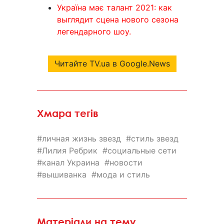
Україна має талант 2021: как
выглядит сцена нового сезона
легендарного шоу.
Читайте TV.ua в Google.News
Хмара тегів
личная жизнь звезд
стиль звезд
Лилия Ребрик
социальные сети
канал Украина
новости
вышиванка
мода и стиль
Матеріали на тему