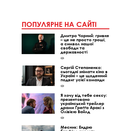
ПОПУЛЯРНЕ НА САЙТІ
Дмитро Чорний: гривня
– це не просто гроші,
а символ нашої
свободи та
державності
Сергій Степаненко:
сьогодні знімати кіно в
Україні – це щоденний
подвиг усієї команди
Я хочу від тебе сексу:
презентовано
український трейлер
драми Ґреґґа Аракі з
Олівією Вайлд
Месник: Ендрю