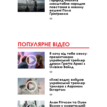
Ґарфілд очолить
масштабне народне
повстання в новому
екшені Пола
Ґрінґрасса
ПОПУЛЯРНЕ ВІДЕО
Я хочу від тебе сексу:
презентовано
український трейлер
драми Ґреґґа Аракі з
Олівією Вайлд
«Хижі води»: вийшов
український трейлер
трилера з Аароном
Екгартом
Алан Рітчсон та Оуен
Вілсон у смертельній