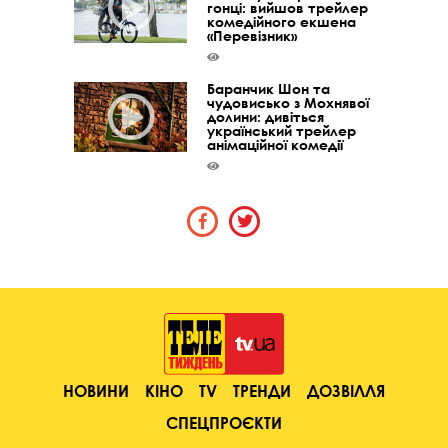
гонці: вийшов трейлер
комедійного екшена
«Перевізник»
Баранчик Шон та
чудовисько з Мохнявої
долини: дивіться
український трейлер
анімаційної комедії
НОВИНИ
КІНО
TV
ТРЕНДИ
ДОЗВІЛЛЯ
СПЕЦПРОЄКТИ