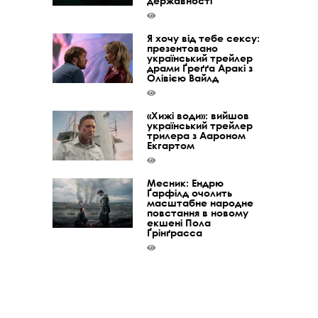
державності
Я хочу від тебе сексу:
презентовано
український трейлер
драми Ґреґґа Аракі з
Олівією Вайлд
«Хижі води»: вийшов
український трейлер
трилера з Аароном
Екгартом
Месник: Ендрю
Ґарфілд очолить
масштабне народне
повстання в новому
екшені Пола
Ґрінґрасса