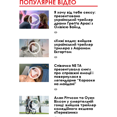
ПОПУЛЯРНЕ ВІДЕО
Я хочу від тебе сексу:
презентовано
український трейлер
драми Ґреґґа Аракі з
Олівією Вайлд
«Хижі води»: вийшов
український трейлер
трилера з Аароном
Екгартом
Співачка NE TA
презентувала сингл
про справжні емоції і
повернулася в
легендарне “Караоке
на майдані”
Алан Рітчсон та Оуен
Вілсон у смертельній
гонці: вийшов трейлер
комедійного екшена
«Перевізник»