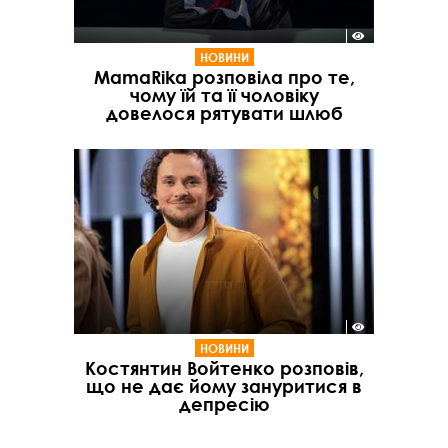
НОВИНИ
MamaRika розповіла про те,
чому їй та її чоловіку
довелося рятувати шлюб
НОВИНИ
Костянтин Войтенко розповів,
що не дає йому зануритися в
депресію