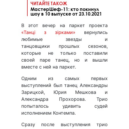
ЧИТАЙТЕ ТАКОЖ
МастерШеф-11: кто покинул
шоу в 10 выпуске от 23.10.2021
В этот вечер на паркет проекта
«Танці з зірками»
вернулись
любимые звезды и
танцовщики прошлых сезонов,
которые не только поставили
своей паре танец, но и вышли
вместе с ней на паркет.
Одним из самых первых
выступлений был танец Александры
Зарицкой, Юрия Мешкова и
Александра Прохорова. Трио
попыталось удивить судей
исполнением Контемпа.
Сразу после выступления трио