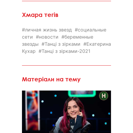
Хмара тегів
личная жизнь звезд
социальные
сети
новости
беременные
звезды
Танці з зірками
Екатерина
Кухар
Танці з зірками-2021
Матеріали на тему