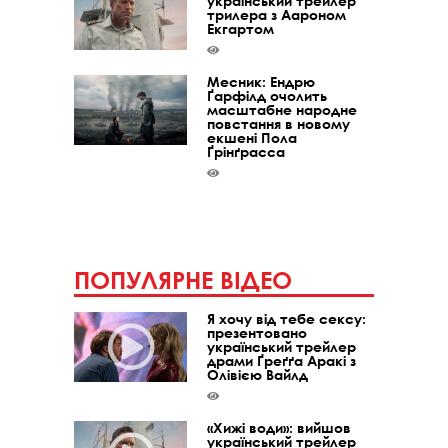
український трейлер
трилера з Аароном
Екгартом
Месник: Ендрю
Ґарфілд очолить
масштабне народне
повстання в новому
екшені Пола
Ґрінґрасса
ПОПУЛЯРНЕ ВІДЕО
Я хочу від тебе сексу:
презентовано
український трейлер
драми Ґреґґа Аракі з
Олівією Вайлд
«Хижі води»: вийшов
український трейлер