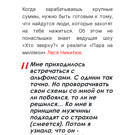
Когда зарабатываешь крупные
суммы, нужно быть готовым к тому,
что найдутся люди, которые захотят
на тебе нажиться. Об этом не
понаслышке знает ведущая шоу
«Хто зверху?» и реалити «Пара на
миллион»
Леся Никитюк
.
Мне приходилось
встречаться с
альфонсами. С одним так
точно. Но проворачивать
свои схемы со мной он то
ли побоялся, то ли не
решился… Ко мне в
принципе мужчины
подходят со страхом
(смеется). Потом я
узнала, что он -