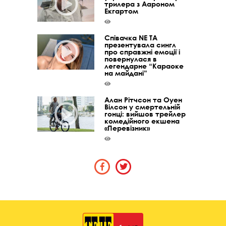
трилера з Аароном
Екгартом
Співачка NE TA
презентувала сингл
про справжні емоції і
повернулася в
легендарне “Караоке
на майдані”
Алан Рітчсон та Оуен
Вілсон у смертельній
гонці: вийшов трейлер
комедійного екшена
«Перевізник»