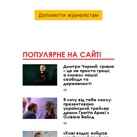
Допомогти журналістам
ПОПУЛЯРНЕ НА САЙТІ
Дмитро Чорний: гривня
– це не просто гроші,
а символ нашої
свободи та
державності
Я хочу від тебе сексу:
презентовано
український трейлер
драми Ґреґґа Аракі з
Олівією Вайлд
«Хижі води»: вийшов