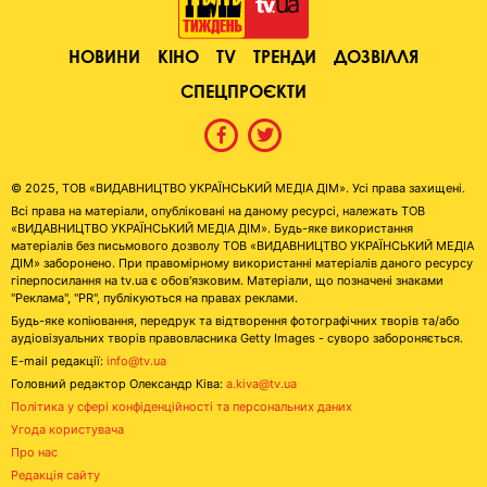
НОВИНИ
КІНО
TV
ТРЕНДИ
ДОЗВІЛЛЯ
СПЕЦПРОЄКТИ
© 2025, ТОВ «ВИДАВНИЦТВО УКРАЇНСЬКИЙ МЕДІА ДІМ». Усі права захищені.
Всі права на матеріали, опубліковані на даному ресурсі, належать ТОВ
«ВИДАВНИЦТВО УКРАЇНСЬКИЙ МЕДІА ДІМ». Будь-яке використання
матеріалів без письмового дозволу ТОВ «ВИДАВНИЦТВО УКРАЇНСЬКИЙ МЕДІА
ДІМ» заборонено. При правомірному використанні матеріалів даного ресурсу
гіперпосилання на tv.ua є обов'язковим. Матеріали, що позначені знаками
"Реклама", "PR", публікуються на правах реклами.
Будь-яке копіювання, передрук та відтворення фотографічних творів та/або
аудіовізуальних творів правовласника Getty Images - суворо забороняється.
E-mail редакції:
info@tv.ua
Головний редактор Олександр Ківа:
a.kiva@tv.ua
Політика у сфері конфіденційності та персональних даних
Угода користувача
Про нас
Редакція сайту