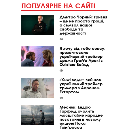
ПОПУЛЯРНЕ НА САЙТІ
Дмитро Чорний: гривня
– це не просто гроші,
а символ нашої
свободи та
державності
Я хочу від тебе сексу:
презентовано
український трейлер
драми Ґреґґа Аракі з
Олівією Вайлд
«Хижі води»: вийшов
український трейлер
трилера з Аароном
Екгартом
Месник: Ендрю
Ґарфілд очолить
масштабне народне
повстання в новому
екшені Пола
Ґрінґрасса