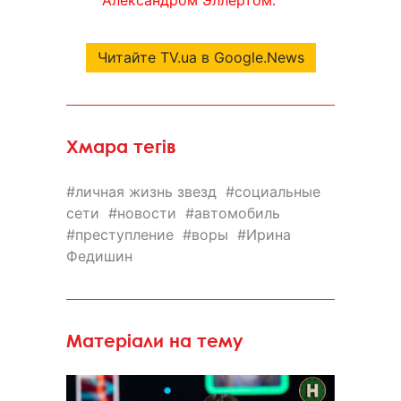
Читайте TV.ua в Google.News
Хмара тегів
личная жизнь звезд
социальные
сети
новости
автомобиль
преступление
воры
Ирина
Федишин
Матеріали на тему