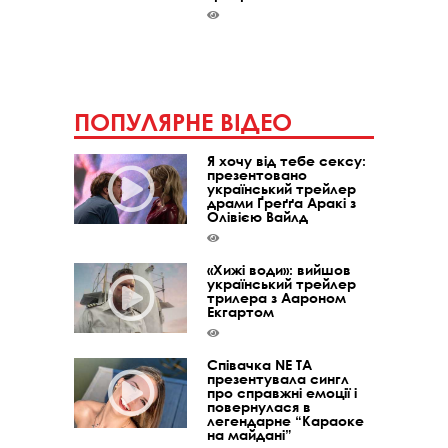
ПОПУЛЯРНЕ ВІДЕО
Я хочу від тебе сексу:
презентовано
український трейлер
драми Ґреґґа Аракі з
Олівією Вайлд
«Хижі води»: вийшов
український трейлер
трилера з Аароном
Екгартом
Співачка NE TA
презентувала сингл
про справжні емоції і
повернулася в
легендарне “Караоке
на майдані”