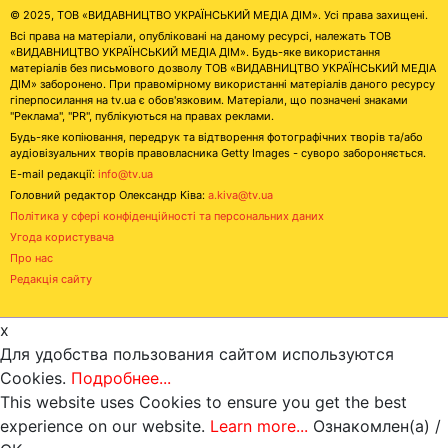
© 2025, ТОВ «ВИДАВНИЦТВО УКРАЇНСЬКИЙ МЕДІА ДІМ». Усі права захищені.
Всі права на матеріали, опубліковані на даному ресурсі, належать ТОВ
«ВИДАВНИЦТВО УКРАЇНСЬКИЙ МЕДІА ДІМ». Будь-яке використання
матеріалів без письмового дозволу ТОВ «ВИДАВНИЦТВО УКРАЇНСЬКИЙ МЕДІА
ДІМ» заборонено. При правомірному використанні матеріалів даного ресурсу
гіперпосилання на tv.ua є обов'язковим. Матеріали, що позначені знаками
"Реклама", "PR", публікуються на правах реклами.
Будь-яке копіювання, передрук та відтворення фотографічних творів та/або
аудіовізуальних творів правовласника Getty Images - суворо забороняється.
E-mail редакції:
info@tv.ua
Головний редактор Олександр Ківа:
a.kiva@tv.ua
Політика у сфері конфіденційності та персональних даних
Угода користувача
Про нас
Редакція сайту
x
Для удобства пользования сайтом используются
Cookies.
Подробнее...
This website uses Cookies to ensure you get the best
experience on our website.
Learn more...
Ознакомлен(а) /