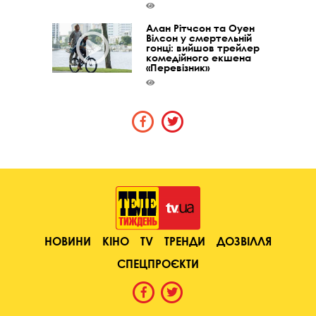
Алан Рітчсон та Оуен
Вілсон у смертельній
гонці: вийшов трейлер
комедійного екшена
«Перевізник»
НОВИНИ
КІНО
TV
ТРЕНДИ
ДОЗВІЛЛЯ
СПЕЦПРОЄКТИ