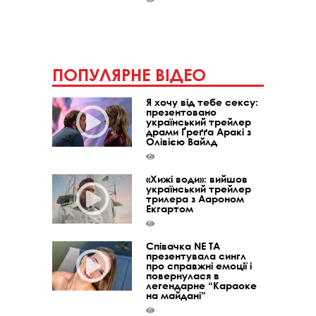
ПОПУЛЯРНЕ ВІДЕО
Я хочу від тебе сексу:
презентовано
український трейлер
драми Ґреґґа Аракі з
Олівією Вайлд
«Хижі води»: вийшов
український трейлер
трилера з Аароном
Екгартом
Співачка NE TA
презентувала сингл
про справжні емоції і
повернулася в
легендарне “Караоке
на майдані”