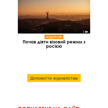
ПОДОРОЖІ
Почав діяти візовий режим з
росією
Допомогти журналістам