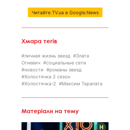
Читайте TV.ua в Google.News
Хмара тегів
личная жизнь звезд
Злата
Огневич
социальные сети
новости
романы звезд
Холостячка 2 сезон
Холостячка-2
Максим Тарапата
Матеріали на тему