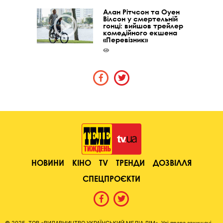
Алан Рітчсон та Оуен
Вілсон у смертельній
гонці: вийшов трейлер
комедійного екшена
«Перевізник»
НОВИНИ
КІНО
TV
ТРЕНДИ
ДОЗВІЛЛЯ
СПЕЦПРОЄКТИ
© 2025, ТОВ «ВИДАВНИЦТВО УКРАЇНСЬКИЙ МЕДІА ДІМ». Усі права захищені.