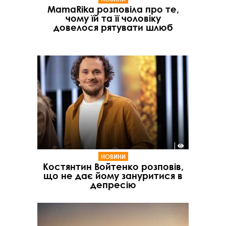
MamaRika розповіла про те,
чому їй та її чоловіку
довелося рятувати шлюб
НОВИНИ
Костянтин Войтенко розповів,
що не дає йому зануритися в
депресію