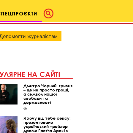
СПЕЦПРОЄКТИ
Допомогти журналістам
УЛЯРНЕ НА САЙТІ
Дмитро Чорний: гривня
– це не просто гроші,
а символ нашої
свободи та
державності
Я хочу від тебе сексу:
презентовано
український трейлер
драми Ґреґґа Аракі з