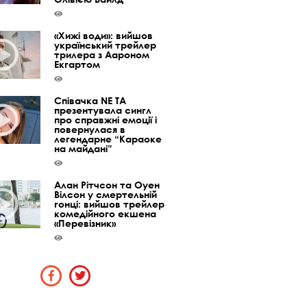
«Хижі води»: вийшов
український трейлер
трилера з Аароном
Екгартом
Співачка NE TA
презентувала сингл
про справжні емоції і
повернулася в
легендарне “Караоке
на майдані”
Алан Рітчсон та Оуен
Вілсон у смертельній
гонці: вийшов трейлер
комедійного екшена
«Перевізник»