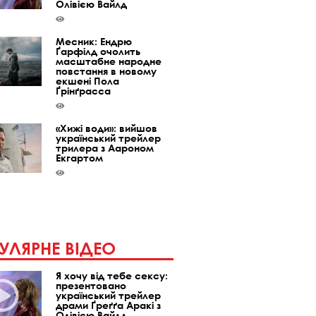
Олівією Вайлд
Месник: Ендрю
Ґарфілд очолить
масштабне народне
повстання в новому
екшені Пола
Ґрінґрасса
«Хижі води»: вийшов
український трейлер
трилера з Аароном
Екгартом
УЛЯРНЕ ВІДЕО
Я хочу від тебе сексу:
презентовано
український трейлер
драми Ґреґґа Аракі з
Олівією Вайлд