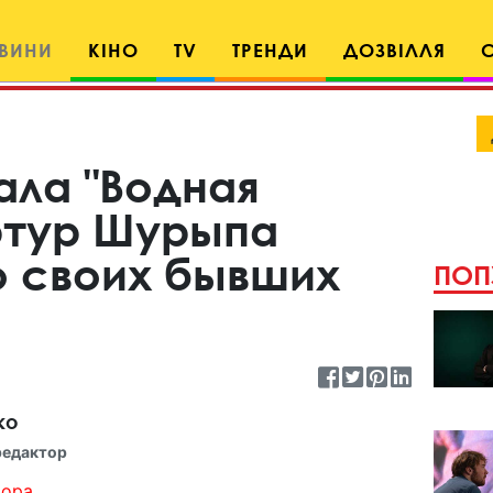
ВИНИ
КІНО
TV
ТРЕНДИ
ДОЗВІЛЛЯ
ала "Водная
ртур Шурыпа
о своих бывших
ПОП
ко
редактор
ора...