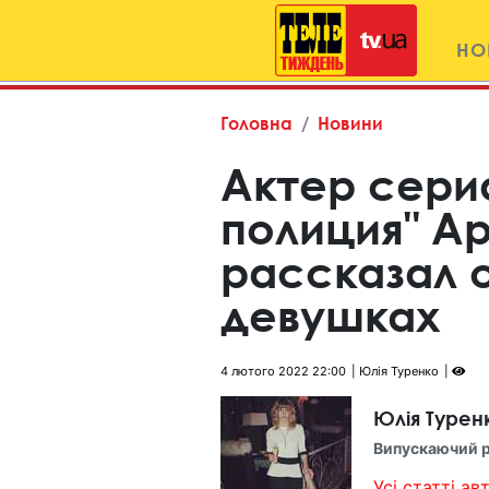
НО
Головна
Новини
Актер сери
полиция" А
рассказал 
девушках
4 лютого 2022 22:00
Юлія Туренко
Юлія Турен
Випускаючий 
Усі статті авт