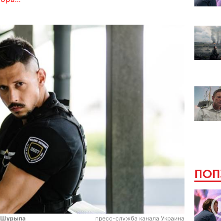
ПОП
р Шурыпа
пресс-служба канала Украина