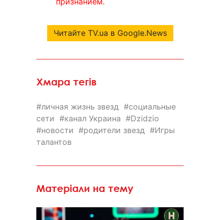
признанием.
Читайте TV.ua в Google.News
Хмара тегів
личная жизнь звезд
социальные
сети
канал Украина
Dzidzio
новости
родители звезд
Игры
талантов
Матеріали на тему