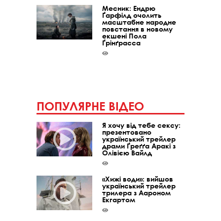
Месник: Ендрю
Ґарфілд очолить
масштабне народне
повстання в новому
екшені Пола
Ґрінґрасса
ПОПУЛЯРНЕ ВІДЕО
Я хочу від тебе сексу:
презентовано
український трейлер
драми Ґреґґа Аракі з
Олівією Вайлд
«Хижі води»: вийшов
український трейлер
трилера з Аароном
Екгартом