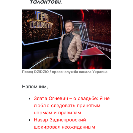
талантов».
Певец DZIDZIO / пресс-служба канала Украина
Напомним,
Злата Огневич – о свадьбе: Я не
люблю следовать принятым
нормам и правилам.
Назар Заднепровский
шокировал неожиданным