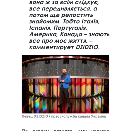
вона ж за всім слідкує,
все передивляється, а
потом ще репостить
знайомим. Тобто Італія,
Іспанія, Португалія,
Америка, Канада – знають
все про моє життя, –
комментирует DZIDZIO.
Певец DZIDZIO / пресс-служба канала Украина
По словам артиста, ему нелегко