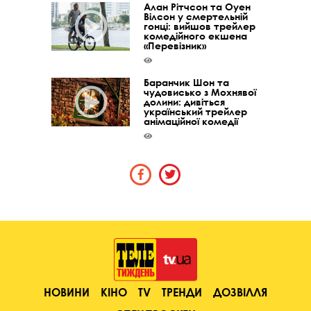
Алан Рітчсон та Оуен
Вілсон у смертельній
гонці: вийшов трейлер
комедійного екшена
«Перевізник»
Баранчик Шон та
чудовисько з Мохнявої
долини: дивіться
український трейлер
анімаційної комедії
НОВИНИ
КІНО
TV
ТРЕНДИ
ДОЗВІЛЛЯ