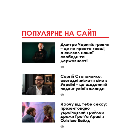
ПОПУЛЯРНЕ НА САЙТІ
Дмитро Чорний: гривня
– це не просто гроші,
а символ нашої
свободи та
державності
Сергій Степаненко:
сьогодні знімати кіно в
Україні – це щоденний
подвиг усієї команди
Я хочу від тебе сексу:
презентовано
український трейлер
драми Ґреґґа Аракі з
Олівією Вайлд