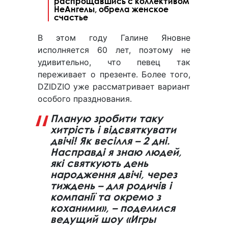
распрощавшись с коллективом
НеАнгелы, обрела женское
счастье
В этом году Галине Яновне
исполняется 60 лет, поэтому не
удивительно, что певец так
переживает о презенте. Более того,
DZIDZIO уже рассматривает вариант
особого празднования.
Планую зробити таку
хитрість і відсвяткувати
двічі! Як весілля – 2 дні.
Насправді я знаю людей,
які святкують день
народження двічі, через
тиждень – для родичів і
компанії та окремо з
коханими», – поделился
ведущий шоу «Игры