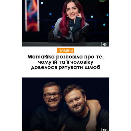
НОВИНИ
MamaRika розповіла про те,
чому їй та її чоловіку
довелося рятувати шлюб