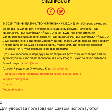
СПЕЦПРОЄКТИ
© 2025, ТОВ «ВИДАВНИЦТВО УКРАЇНСЬКИЙ МЕДІА ДІМ». Усі права захищені.
Всі права на матеріали, опубліковані на даному ресурсі, належать ТОВ
«ВИДАВНИЦТВО УКРАЇНСЬКИЙ МЕДІА ДІМ». Будь-яке використання
матеріалів без письмового дозволу ТОВ «ВИДАВНИЦТВО УКРАЇНСЬКИЙ МЕДІА
ДІМ» заборонено. При правомірному використанні матеріалів даного ресурсу
гіперпосилання на tv.ua є обов'язковим. Матеріали, що позначені знаками
"Реклама", "PR", публікуються на правах реклами.
Будь-яке копіювання, передрук та відтворення фотографічних творів та/або
аудіовізуальних творів правовласника Getty Images - суворо забороняється.
E-mail редакції:
info@tv.ua
Головний редактор Олександр Ківа:
a.kiva@tv.ua
Політика у сфері конфіденційності та персональних даних
Угода користувача
Про нас
Редакція сайту
x
Для удобства пользования сайтом используются