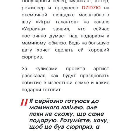
Популярный певец, музыкант, актер,
режиссер и продюсер
DZIDZIO
на
съемочной площадке масштабного
шоу «Игры талантов» на канале
«Украина» заявил, что сейчас
постоянно думает над подарком к
маминому юбилею. Ведь на большую
дату хочет сделать ей хороший
сюрприз.
За кулисами проекта артист
рассказал, как будут праздновать
событие в известной семье и какие
подарки готовит.
Я серйозно готуюся до
маминого ювілею, але
поки не скажу, що саме
подарую. Розумієте, хочу,
щоб це був сюрприз, а