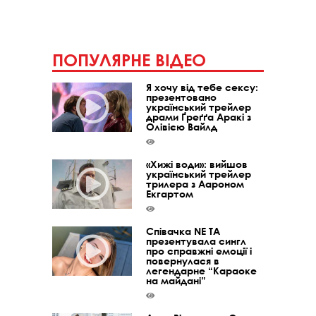
ПОПУЛЯРНЕ ВІДЕО
Я хочу від тебе сексу:
презентовано
український трейлер
драми Ґреґґа Аракі з
Олівією Вайлд
«Хижі води»: вийшов
український трейлер
трилера з Аароном
Екгартом
Співачка NE TA
презентувала сингл
про справжні емоції і
повернулася в
легендарне “Караоке
на майдані”