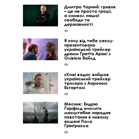
Дмитро Чорний: гривня
– це не просто гроші,
а символ нашої
свободи та
державності
Я хочу від тебе сексу:
презентовано
український трейлер
драми Ґреґґа Аракі з
Олівією Вайлд
«Хижі води»: вийшов
український трейлер
трилера з Аароном
Екгартом
Месник: Ендрю
Ґарфілд очолить
масштабне народне
повстання в новому
екшені Пола
Ґрінґрасса