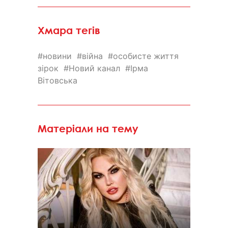
Хмара тегів
новини
війна
особисте життя
зірок
Новий канал
Ірма
Вітовська
Матеріали на тему