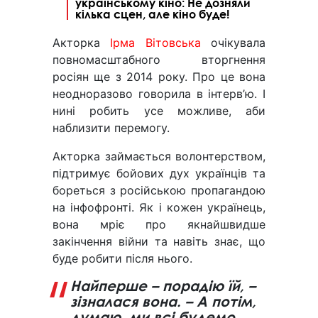
українському кіно: Не дозняли
кілька сцен, але кіно буде!
Акторка
Ірма Вітовська
очікувала
повномасштабного вторгнення
росіян ще з 2014 року. Про це вона
неодноразово говорила в інтерв’ю. І
нині робить усе можливе, аби
наблизити перемогу.
Акторка займається волонтерством,
підтримує бойових дух українців та
бореться з російською пропагандою
на інфофронті. Як і кожен українець,
вона мріє про якнайшвидше
закінчення війни та навіть знає, що
буде робити після нього.
Найперше – порадію їй, –
зізналася вона. – А потім,
думаю, ми всі будемо