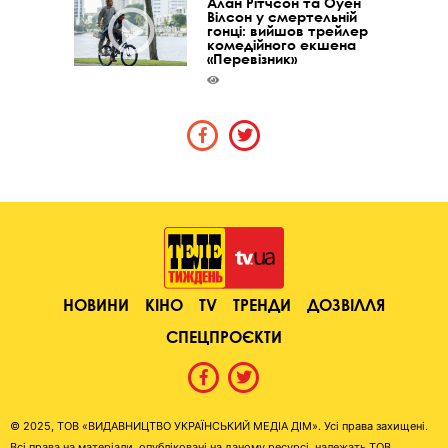
Алан Рітчсон та Оуен
Вілсон у смертельній
гонці: вийшов трейлер
комедійного екшена
«Перевізник»
НОВИНИ
КІНО
TV
ТРЕНДИ
ДОЗВІЛЛЯ
СПЕЦПРОЄКТИ
© 2025, ТОВ «ВИДАВНИЦТВО УКРАЇНСЬКИЙ МЕДІА ДІМ». Усі права захищені.
Всі права на матеріали, опубліковані на даному ресурсі, належать ТОВ