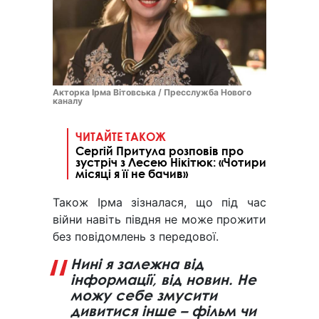
Акторка Ірма Вітовська / Пресслужба Нового
каналу
ЧИТАЙТЕ ТАКОЖ
Сергій Притула розповів про
зустріч з Лесею Нікітюк: «Чотири
місяці я її не бачив»
Також Ірма зізналася, що під час
війни навіть півдня не може прожити
без повідомлень з передової.
Нині я залежна від
інформації, від новин. Не
можу себе змусити
дивитися інше – фільм чи