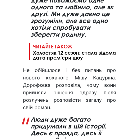
дуже поважаємо одне
одного та любимо, але як
друзі. Ми дуже давно це
зрозуміли, але все одно
хотіли спробувати
зберегти родину.
ЧИТАЙТЕ ТАКОЖ
Холостяк 12 сезон: стала відома
дата прем'єри шоу
Не обійшлося і без питань про
нового коханого Мішу Кацуріна.
Дорофєєва розповіла, чому вони
прийняли рішення одразу після
розлучень розповісти загалу про
свій роман.
Люди дуже багато
придумали в цій історії.
Десь є правда, десь її