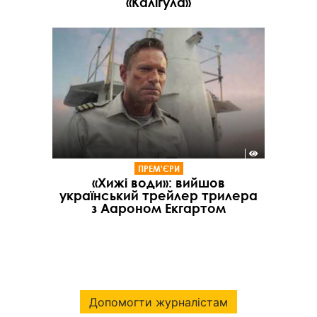
«Калігула»
ПРЕМ'ЄРИ
«Хижі води»: вийшов
український трейлер трилера
з Аароном Екгартом
Допомогти журналістам