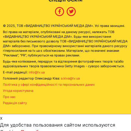
© 2025, ТОВ «ВИДАВНИЦТВО УКРАЇНСЬКИЙ МЕДІА ДІМ». Усі права захищені.
Всі права на матеріали, опубліковані на даному ресурсі, належать ТОВ
«ВИДАВНИЦТВО УКРАЇНСЬКИЙ МЕДІА ДІМ». Будь-яке використання
матеріалів без письмового дозволу ТОВ «ВИДАВНИЦТВО УКРАЇНСЬКИЙ МЕДІА
ДІМ» заборонено. При правомірному використанні матеріалів даного ресурсу
гіперпосилання на tv.ua є обов'язковим. Матеріали, що позначені знаками
"Реклама", "PR", публікуються на правах реклами.
Будь-яке копіювання, передрук та відтворення фотографічних творів та/або
аудіовізуальних творів правовласника Getty Images - суворо забороняється.
E-mail редакції:
info@tv.ua
Головний редактор Олександр Ківа:
a.kiva@tv.ua
Політика у сфері конфіденційності та персональних даних
Угода користувача
Про нас
Редакція сайту
x
Для удобства пользования сайтом используются