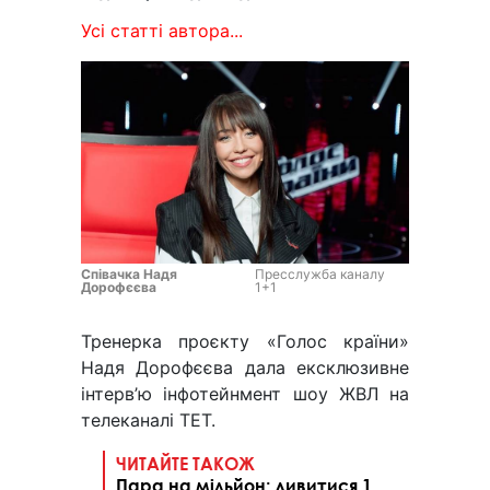
Усі статті автора...
Співачка Надя
Пресслужба каналу
Дорофєєва
1+1
Тренерка проєкту «Голос країни»
Надя Дорофєєва дала ексклюзивне
інтерв’ю інфотейнмент шоу ЖВЛ на
телеканалі ТЕТ.
ЧИТАЙТЕ ТАКОЖ
Пара на мільйон: дивитися 1