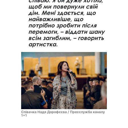
співаю. Я би дуже хотіла,
щоб ми повернули свій
дім. Мені здається, що
найважливіше, що
потрібно зробити після
перемоги, – віддати шану
всім загиблим, – говорить
артистка.
Співачка Надя Дорофєєва / Пресслужба каналу
1+1