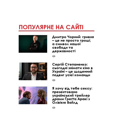
ПОПУЛЯРНЕ НА САЙТІ
Дмитро Чорний: гривня
– це не просто гроші,
а символ нашої
свободи та
державності
Сергій Степаненко:
сьогодні знімати кіно в
Україні – це щоденний
подвиг усієї команди
Я хочу від тебе сексу:
презентовано
український трейлер
драми Ґреґґа Аракі з
Олівією Вайлд