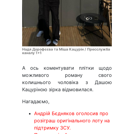
Надя Дорофєєва та Міша Кацурін / Пресслужба
каналу 1+1
А ось коментувати плітки щодо
можливого роману свого
колишнього чоловіка з Дашою
Кацуріною зірка відмовилася.
Нагадаємо,
Андрій Бєдняков оголосив про
розіграш оригінального лоту на
підтримку ЗСУ.