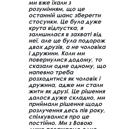
ми вже їхали з
розумінням, що це
останній шанс зберегти
стосунки. Це була дуже
крута відпустка, я
залишилася в захваті від
неї, але це була подорож
двох друзів, а не чоловіка
і дружини. Коли ми
повернулися додому, то
сказали одне одному, що
напевно треба
розходитися як чоловік і
дружина, адже ми стали
жити як друзі. Це рішення
далося дуже складно, ми
приймали рішення щодо
розлучення десь пів року,
спілкувалися про це
постійно. Ми з Вовою