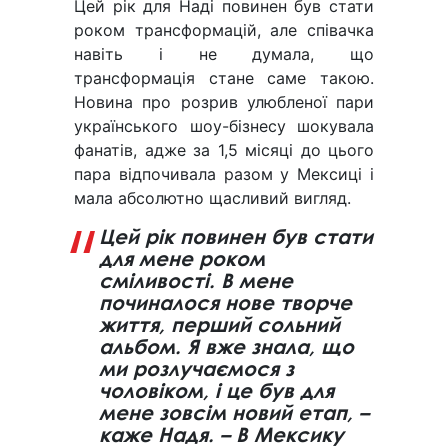
Цей рік для Наді повинен був стати
роком трансформацій, але співачка
навіть і не думала, що
трансформація стане саме такою.
Новина про розрив улюбленої пари
українського шоу-бізнесу шокувала
фанатів, адже за 1,5 місяці до цього
пара відпочивала разом у Мексиці і
мала абсолютно щасливий вигляд.
Цей рік повинен був стати
для мене роком
сміливості. В мене
починалося нове творче
життя, перший сольний
альбом. Я вже знала, що
ми розлучаємося з
чоловіком, і це був для
мене зовсім новий етап, –
каже Надя. – В Мексику