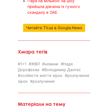
Пара на мільйон: на шоу
прийшла дівчина із гучного
скандалу в ОАЕ.
Читайте TV.ua в Google.News
Хмара тегів
1+1
ЖВЛ
новини
Надя
Дорофєєва
Володимир Дантес
особисте життя зірок
розлучення
зірок
розлучення
Матеріали на тему