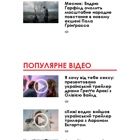
Месник: Ендрю
Ґарфілд очолить
масштабне народне
повстання в новому
екшені Пола
Ґрінґрасса
ПОПУЛЯРНЕ ВІДЕО
Я хочу від тебе сексу:
презентовано
український трейлер
драми Ґреґґа Аракі з
Олівією Вайлд
«Хижі води»: вийшов
український трейлер
трилера з Аароном
Екгартом