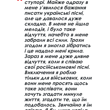
ступорі. Майже одразу в
мене з’явилося бажання
писати українські пісні,
але це давалося дуже
складно. В мене не йшла
мелодія, і було таке
відчуття, начебто в мене
забрали всі сили. Трохи
згодом я змогла зібратись
і це надало мені крила.
Зараз в мене дуже дивне
відчуття, коли я співаю
свої російськомовні пісні.
Виключення я роблю
тільки для військових, коли
вони мене просять щось
таке заспівати, вони
хочуть згадати минуле
життя, згадати те, що їм
подобалось. Звичайно я їм