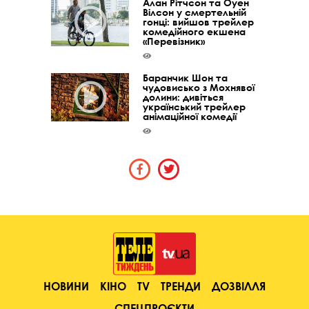
Алан Рітчсон та Оуен
Вілсон у смертельній
гонці: вийшов трейлер
комедійного екшена
«Перевізник»
Баранчик Шон та
чудовисько з Мохнявої
долини: дивіться
український трейлер
анімаційної комедії
НОВИНИ
КІНО
TV
ТРЕНДИ
ДОЗВІЛЛЯ
СПЕЦПРОЄКТИ