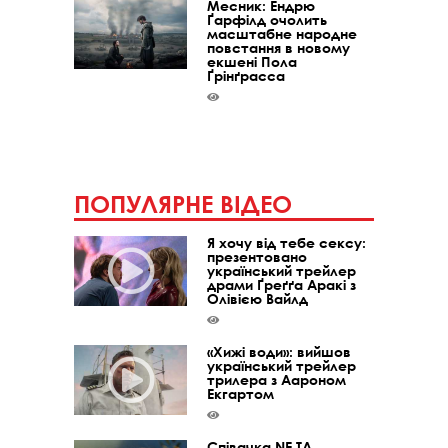
Месник: Ендрю
Ґарфілд очолить
масштабне народне
повстання в новому
екшені Пола
Ґрінґрасса
ПОПУЛЯРНЕ ВІДЕО
Я хочу від тебе сексу:
презентовано
український трейлер
драми Ґреґґа Аракі з
Олівією Вайлд
«Хижі води»: вийшов
український трейлер
трилера з Аароном
Екгартом
Співачка NE TA