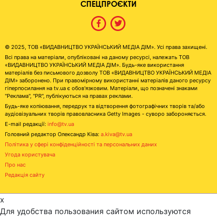
СПЕЦПРОЄКТИ
© 2025, ТОВ «ВИДАВНИЦТВО УКРАЇНСЬКИЙ МЕДІА ДІМ». Усі права захищені.
Всі права на матеріали, опубліковані на даному ресурсі, належать ТОВ
«ВИДАВНИЦТВО УКРАЇНСЬКИЙ МЕДІА ДІМ». Будь-яке використання
матеріалів без письмового дозволу ТОВ «ВИДАВНИЦТВО УКРАЇНСЬКИЙ МЕДІА
ДІМ» заборонено. При правомірному використанні матеріалів даного ресурсу
гіперпосилання на tv.ua є обов'язковим. Матеріали, що позначені знаками
"Реклама", "PR", публікуються на правах реклами.
Будь-яке копіювання, передрук та відтворення фотографічних творів та/або
аудіовізуальних творів правовласника Getty Images - суворо забороняється.
E-mail редакції:
info@tv.ua
Головний редактор Олександр Ківа:
a.kiva@tv.ua
Політика у сфері конфіденційності та персональних даних
Угода користувача
Про нас
Редакція сайту
x
Для удобства пользования сайтом используются