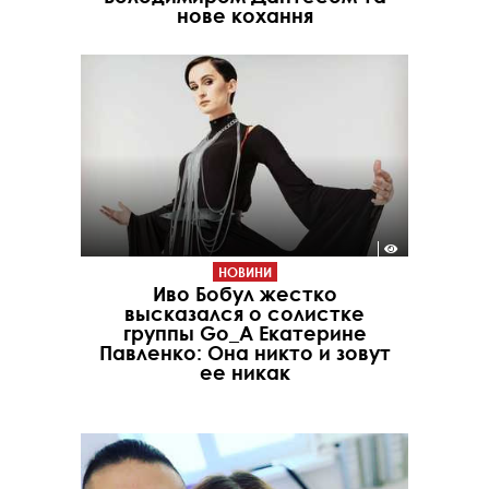
нове кохання
НОВИНИ
Иво Бобул жестко
высказался о солистке
группы Go_A Екатерине
Павленко: Она никто и зовут
ее никак