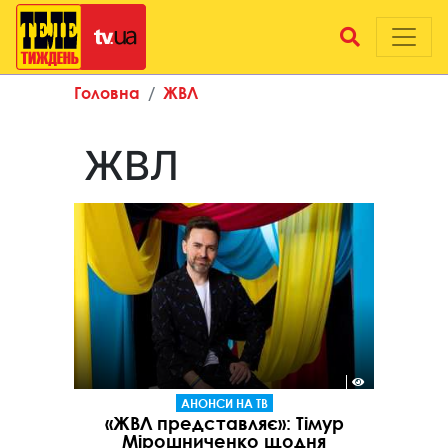
Головна
ЖВЛ
ЖВЛ
АНОНСИ НА ТВ
«ЖВЛ представляє»: Тімур
Мірошниченко щодня