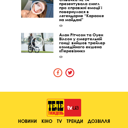
презентувала сингл
про справжні емоції і
повернулася в
легендарне “Караоке
на майдані”
Алан Рітчсон та Оуен
Вілсон у смертельній
гонці: вийшов трейлер
комедійного екшена
«Перевізник»
НОВИНИ
КІНО
TV
ТРЕНДИ
ДОЗВІЛЛЯ