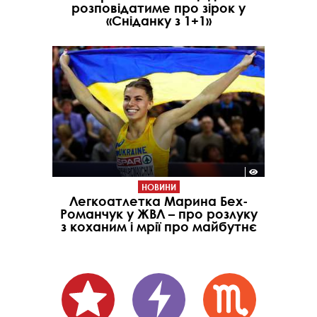
розповідатиме про зірок у
«Сніданку з 1+1»
НОВИНИ
Легкоатлетка Марина Бех-
Романчук у ЖВЛ – про розлуку
з коханим і мрії про майбутнє