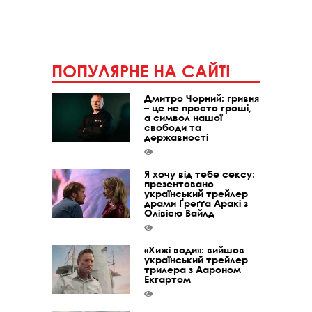
ПОПУЛЯРНЕ НА САЙТІ
Дмитро Чорний: гривня
– це не просто гроші,
а символ нашої
свободи та
державності
Я хочу від тебе сексу:
презентовано
український трейлер
драми Ґреґґа Аракі з
Олівією Вайлд
«Хижі води»: вийшов
український трейлер
трилера з Аароном
Екгартом