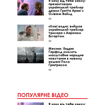
Я хочу від тебе сексу:
презентовано
український трейлер
драми Ґреґґа Аракі з
Олівією Вайлд
«Хижі води»: вийшов
український трейлер
трилера з Аароном
Екгартом
Месник: Ендрю
Ґарфілд очолить
масштабне народне
повстання в новому
екшені Пола
Ґрінґрасса
ПОПУЛЯРНЕ ВІДЕО
Я хочу від тебе сексу: