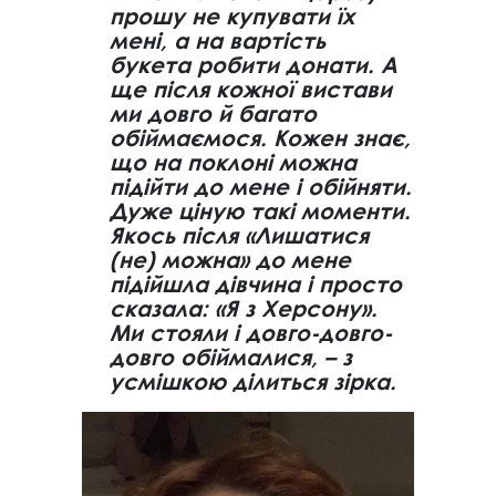
прошу не купувати їх
мені, а на вартість
букета робити донати. А
ще після кожної вистави
ми довго й багато
обіймаємося. Кожен знає,
що на поклоні можна
підійти до мене і обійняти.
Дуже ціную такі моменти.
Якось після «Лишатися
(не) можна» до мене
підійшла дівчина і просто
сказала: «Я з Херсону».
Ми стояли і довго-довго-
довго обіймалися, – з
усмішкою ділиться зірка.