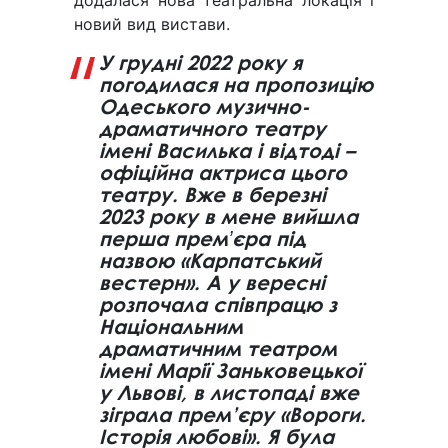
додалася нова театральна локація і
новий вид вистави.
У грудні 2022 року я
погодилася на пропозицію
Одеського музично-
драматичного театру
імені Василька і відтоді –
офіційна актриса цього
театру. Вже в березні
2023 року в мене вийшла
перша премʼєра під
назвою «Карпатський
вестерн». А у вересні
розпочала співпрацю з
Національним
драматичним театром
імені Марії Заньковецької
у Львові, в листопаді вже
зіграла прем’єру «Вороги.
Історія любові». Я була