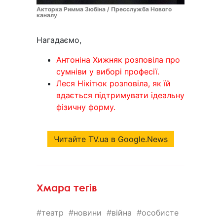
Акторка Римма Зюбіна / Пресслужба Нового
каналу
Нагадаємо,
Антоніна Хижняк розповіла про
сумніви у виборі професії.
Леся Нікітюк розповіла, як їй
вдається підтримувати ідеальну
фізичну форму.
Читайте TV.ua в Google.News
Хмара тегів
театр
новини
війна
особисте