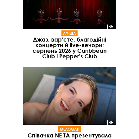
АФІША
Джаз, вар’єте, благодійні
концерти й live-вечори:
серпень 2026 у Caribbean
Club і Pepper's Club
МЕЛОМАН
Співачка NE TA презентувала