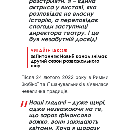
розстріляти. Я – єдина
актриса у виставі, яка
розповідає не власну
історію, а переповідає
спогади заступниці
директора театру. І це
був незабутній досвід!
ЧИТАЙТЕ ТАКОЖ
«єПитання»: Новий канал знімає
другий сезон розважального
шоу
Після 24 лютого 2022 року в Римми
Зюбіної та її шанувальників зʼявилася
невеличка традиція.
Наші глядачі – дуже щирі,
адже незважаючи на те,
що зараз фінансово
важко, вони закидають
квітами. Хоча я щоразу