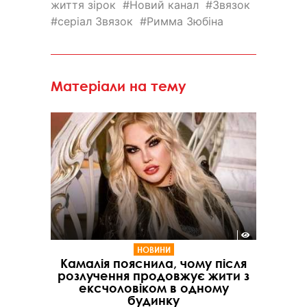
життя зірок
Новий канал
Звязок
серіал Звязок
Римма Зюбіна
Матеріали на тему
НОВИНИ
Камалія пояснила, чому після
розлучення продовжує жити з
ексчоловіком в одному
будинку