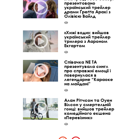
презентовано
український трейлер
драми Ґреґґа Аракі з
Олівією Вайлд
«Хижі води»: вийшов
український трейлер
трилера з Аароном
Екгартом
Співачка NE TA
презентувала сингл
про справжні емоції і
повернулася в
легендарне “Караоке
на майдані”
Алан Рітчсон та Оуен
Вілсон у смертельній
гонці: вийшов трейлер
комедійного екшена
«Перевізник»