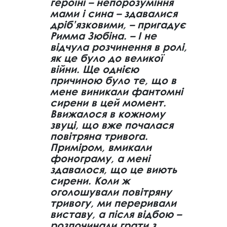
героїні – непорозуміння
мами і сина – здавалися
дріб’язковими, – пригадує
Римма Зюбіна. – І не
відчула розчинення в ролі,
як це було до великої
війни. Ще однією
причиною було те, що в
мене виникали фантомні
сирени в цей момент.
Ввижалося в кожному
звуці, що вже почалася
повітряна тривога.
Приміром, вмикали
фонограму, а мені
здавалося, що це виють
сирени. Коли ж
оголошували повітряну
тривогу, ми переривали
виставу, а після відбою –
розпочинали грати з