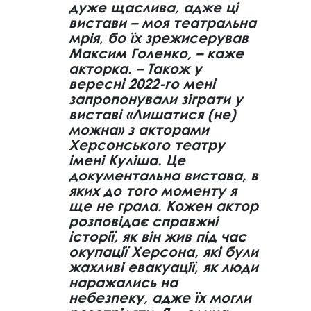
дуже щаслива, адже ці
вистави – моя театральна
мрія, бо їх зрежисерував
Максим Голенко, – каже
акторка. – Також у
вересні 2022-го мені
запропонували зіграти у
виставі «Лишатися (не)
можна» з акторами
Херсонського театру
імені Куліша. Це
документальна вистава, в
яких до того моменту я
ще не грала. Кожен актор
розповідає справжні
історії, як він жив під час
окупації Херсона, які були
жахливі евакуації, як люди
наражались на
небезпеку, адже їх могли