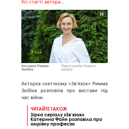
Усі статті автора...
Акторка Римма
Пресслужба Нового
Зюбіна
каналу
Акторка скетчкому «Звʼязок» Римма
Зюбіна розповіла про вистави під
час війни.
ЧИТАЙТЕ ТАКОЖ
Зірка серіалу «Звʼязок»
Катерина Файн розповіла про
омріяну професію