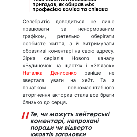
пригадав, як обирав між
професією коміка та співака
Селебритіс доводиться не лише
працювати за ненормованим
графіком, ретельно оберігати
особисте життя, а й витримувати
образливі коментарі на свою адресу.
Зірка серіалів Нового каналу
«Будиночок на щастя» і «Звʼязок»
Наталка Денисенко
раніше не
звертала уваги на хейт. Та з
початком повномасштабного
вторгнення акторка стала все брати
близько до серця.
Те, чи можуть хейтерські
коментарі, непрохані
поради чи відверто
«жовті» заголовки