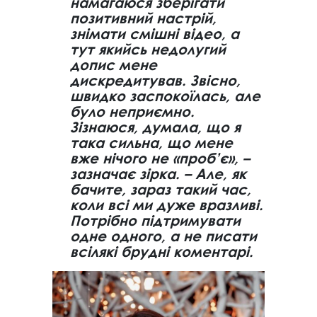
намагаюся зберігати
позитивний настрій,
знімати смішні відео, а
тут якийсь недолугий
допис мене
дискредитував. Звісно,
швидко заспокоїлась, але
було неприємно.
Зізнаюся, думала, що я
така сильна, що мене
вже нічого не «проб’є», –
зазначає зірка. – Але, як
бачите, зараз такий час,
коли всі ми дуже вразливі.
Потрібно підтримувати
одне одного, а не писати
всілякі брудні коментарі.