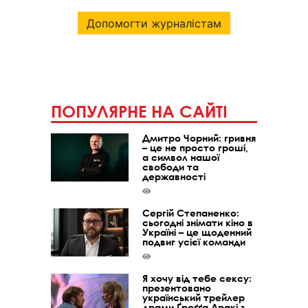
Допомогти журналістам
ПОПУЛЯРНЕ НА САЙТІ
Дмитро Чорний: гривня
– це не просто гроші,
а символ нашої
свободи та
державності
Сергій Степаненко:
сьогодні знімати кіно в
Україні – це щоденний
подвиг усієї команди
Я хочу від тебе сексу:
презентовано
український трейлер
драми Ґреґґа Аракі з