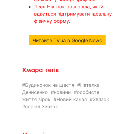
Леся Нікітюк розповіла, як їй
вдається підтримувати ідеальну
фізичну форму.
Читайте TV.ua в Google.News
Хмара тегів
Будиночок на щастя
Наталка
Денисенко
новини
особисте
життя зірок
Новий канал
Звязок
серіал Звязок