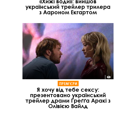
«Хижі води»: вийшов
український трейлер трилера
з Аароном Екгартом
ПРЕМ'ЄРИ
Я хочу від тебе сексу:
презентовано український
трейлер драми Ґреґґа Аракі з
Олівією Вайлд