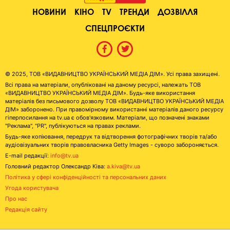
НОВИНИ
КІНО
TV
ТРЕНДИ
ДОЗВІЛЛЯ
СПЕЦПРОЄКТИ
© 2025, ТОВ «ВИДАВНИЦТВО УКРАЇНСЬКИЙ МЕДІА ДІМ». Усі права захищені.
Всі права на матеріали, опубліковані на даному ресурсі, належать ТОВ
«ВИДАВНИЦТВО УКРАЇНСЬКИЙ МЕДІА ДІМ». Будь-яке використання
матеріалів без письмового дозволу ТОВ «ВИДАВНИЦТВО УКРАЇНСЬКИЙ МЕДІА
ДІМ» заборонено. При правомірному використанні матеріалів даного ресурсу
гіперпосилання на tv.ua є обов'язковим. Матеріали, що позначені знаками
"Реклама", "PR", публікуються на правах реклами.
Будь-яке копіювання, передрук та відтворення фотографічних творів та/або
аудіовізуальних творів правовласника Getty Images - суворо забороняється.
E-mail редакції:
info@tv.ua
Головний редактор Олександр Ківа:
a.kiva@tv.ua
Політика у сфері конфіденційності та персональних даних
Угода користувача
Про нас
Редакція сайту