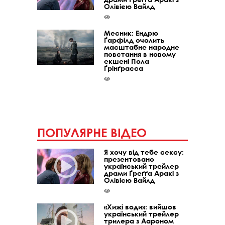
Олівією Вайлд
Месник: Ендрю
Ґарфілд очолить
масштабне народне
повстання в новому
екшені Пола
Ґрінґрасса
ПОПУЛЯРНЕ ВІДЕО
Я хочу від тебе сексу:
презентовано
український трейлер
драми Ґреґґа Аракі з
Олівією Вайлд
«Хижі води»: вийшов
український трейлер
трилера з Аароном