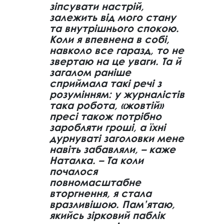
зіпсувати настрій,
залежить від мого стану
та внутрішнього спокою.
Коли я впевнена в собі,
навколо все гаразд, то не
звертаю на це уваги. Та й
загалом раніше
сприймала такі речі з
розумінням: у журналістів
така робота, «жовтій»
пресі також потрібно
заробляти гроші, а їхні
дурнуваті заголовки мене
навіть забавляли, – каже
Наталка. – Та коли
почалося
повномасштабне
вторгнення, я стала
вразливішою. Пам’ятаю,
якийсь зірковий паблік