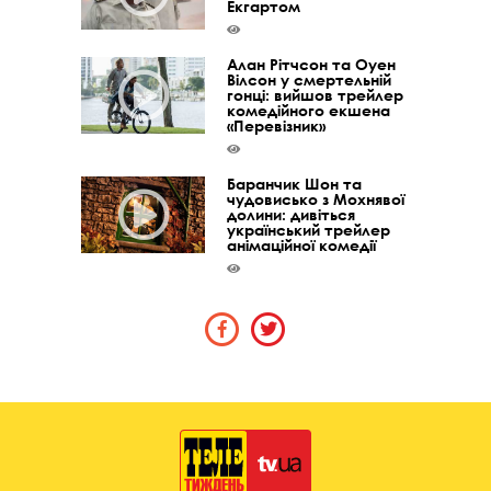
Екгартом
Алан Рітчсон та Оуен
Вілсон у смертельній
гонці: вийшов трейлер
комедійного екшена
«Перевізник»
Баранчик Шон та
чудовисько з Мохнявої
долини: дивіться
український трейлер
анімаційної комедії