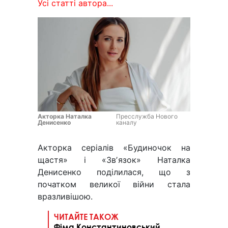
Усі статті автора...
Акторка Наталка
Пресслужба Нового
Денисенко
каналу
Акторка серіалів «Будиночок на
щастя» і «Звʼязок» Наталка
Денисенко поділилася, що з
початком великої війни стала
вразливішою.
ЧИТАЙТЕ ТАКОЖ
Фіма Константиновський