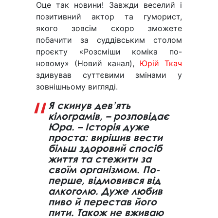
Оце так новини! Завжди веселий і
позитивний актор та гуморист,
якого зовсім скоро зможете
побачити за суддівським столом
проєкту «Розсміши коміка по-
новому» (Новий канал),
Юрій Ткач
здивував суттєвими змінами у
зовнішньому вигляді.
Я скинув дев’ять
кілограмів, – розповідає
Юра. – Історія дуже
проста: вирішив вести
більш здоровий спосіб
життя та стежити за
своїм організмом. По-
перше, відмовився від
алкоголю. Дуже любив
пиво й перестав його
пити. Також не вживаю