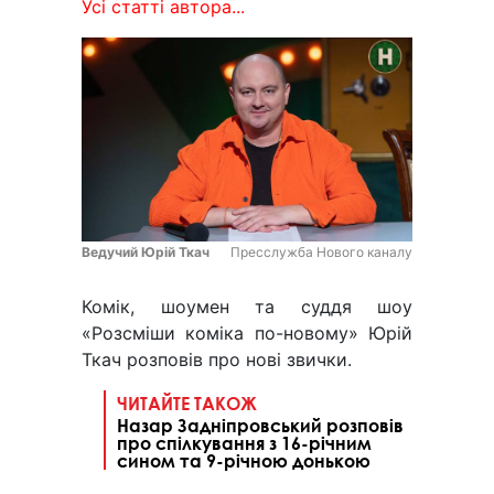
Усі статті автора...
Ведучий Юрій Ткач
Пресслужба Нового каналу
Комік, шоумен та суддя шоу
«Розсміши коміка по-новому» Юрій
Ткач розповів про нові звички.
ЧИТАЙТЕ ТАКОЖ
Назар Задніпровський розповів
про спілкування з 16-річним
сином та 9-річною донькою