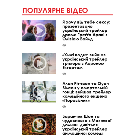
ПОПУЛЯРНЕ ВІДЕО
Я хочу від тебе сексу:
презентовано
український трейлер
драми Ґреґґа Аракі з
Олівією Вайлд
«Хижі води»: вийшов
український трейлер
трилера з Аароном
Екгартом
Алан Рітчсон та Оуен
Вілсон у смертельній
гонці: вийшов трейлер
комедійного екшена
«Перевізник»
Баранчик Шон та
чудовисько з Мохнявої
долини: дивіться
український трейлер
анімаційної комедії