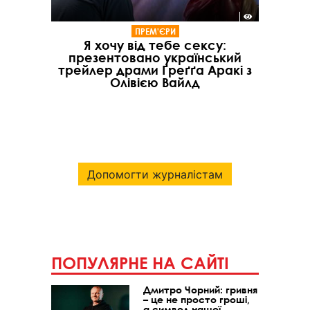
ПРЕМ'ЄРИ
Я хочу від тебе сексу:
презентовано український
трейлер драми Ґреґґа Аракі з
Олівією Вайлд
Допомогти журналістам
ПОПУЛЯРНЕ НА САЙТІ
Дмитро Чорний: гривня
– це не просто гроші,
а символ нашої