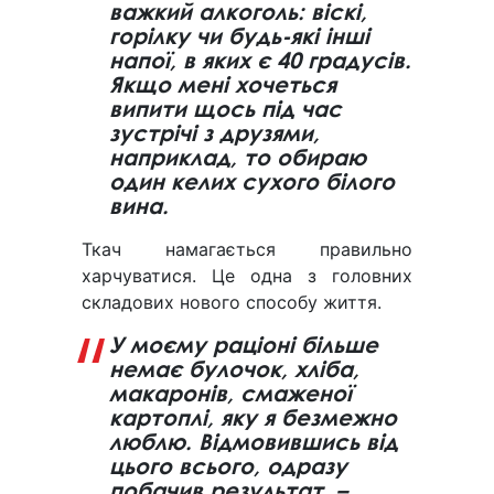
важкий алкоголь: віскі,
горілку чи будь-які інші
напої, в яких є 40 градусів.
Якщо мені хочеться
випити щось під час
зустрічі з друзями,
наприклад, то обираю
один келих сухого білого
вина.
Ткач намагається правильно
харчуватися. Це одна з головних
складових нового способу життя.
У моєму раціоні більше
немає булочок, хліба,
макаронів, смаженої
картоплі, яку я безмежно
люблю. Відмовившись від
цього всього, одразу
побачив результат, –