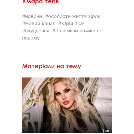
Хмара тегів
новини
особисте життя зірок
Новий канал
Юрій Ткач
схуднення
Розсміши коміка по-
новому
Матеріали на тему