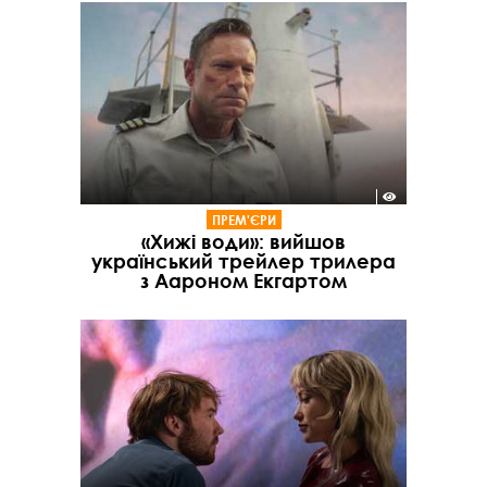
ПРЕМ'ЄРИ
«Хижі води»: вийшов
український трейлер трилера
з Аароном Екгартом