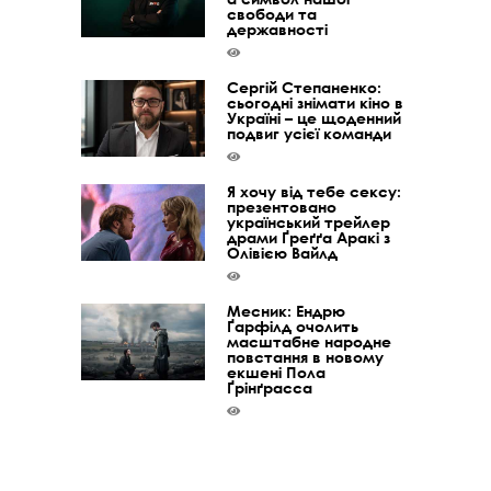
свободи та
державності
Сергій Степаненко:
сьогодні знімати кіно в
Україні – це щоденний
подвиг усієї команди
Я хочу від тебе сексу:
презентовано
український трейлер
драми Ґреґґа Аракі з
Олівією Вайлд
Месник: Ендрю
Ґарфілд очолить
масштабне народне
повстання в новому
екшені Пола
Ґрінґрасса