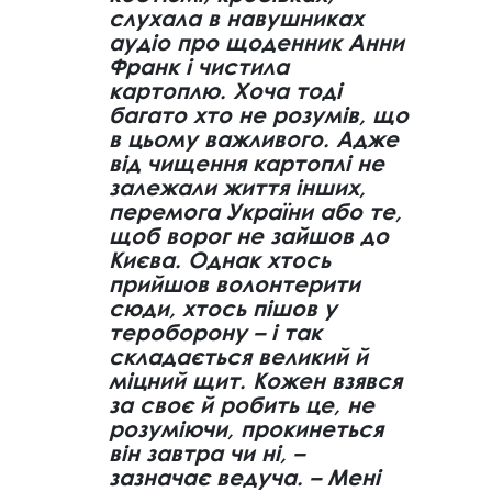
слухала в навушниках
аудіо про щоденник Анни
Франк і чистила
картоплю. Хоча тоді
багато хто не розумів, що
в цьому важливого. Адже
від чищення картоплі не
залежали життя інших,
перемога України або те,
щоб ворог не зайшов до
Києва. Однак хтось
прийшов волонтерити
сюди, хтось пішов у
тероборону – і так
складається великий й
міцний щит. Кожен взявся
за своє й робить це, не
розуміючи, прокинеться
він завтра чи ні, –
зазначає ведуча. – Мені