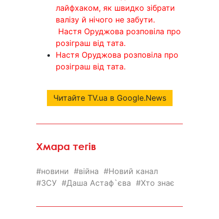
лайфхаком, як швидко зібрати
валізу й нічого не забути.
Настя Оруджова розповіла про
розіграш від тата.
Настя Оруджова розповіла про
розіграш від тата.
Читайте TV.ua в Google.News
Хмара тегів
новини
війна
Новий канал
ЗСУ
Даша Астаф`єва
Хто знає