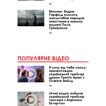
Месник: Ендрю
Ґарфілд очолить
масштабне народне
повстання в новому
екшені Пола
Ґрінґрасса
ПОПУЛЯРНЕ ВІДЕО
Я хочу від тебе сексу:
презентовано
український трейлер
драми Ґреґґа Аракі з
Олівією Вайлд
«Хижі води»: вийшов
український трейлер
трилера з Аароном
Екгартом