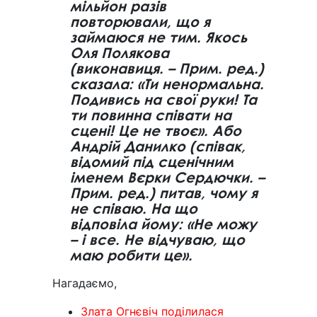
мільйон разів
повторювали, що я
займаюся не тим. Якось
Оля Полякова
(виконавиця. – Прим. ред.)
сказала: «Ти ненормальна.
Подивись на свої руки! Та
ти повинна співати на
сцені! Це не твоє». Або
Андрій Данилко (співак,
відомий під сценічним
іменем Вєрки Сердючки. –
Прим. ред.) питав, чому я
не співаю. На що
відповіла йому: «Не можу
– і все. Не відчуваю, що
маю робити це».
Нагадаємо,
Злата Огнєвіч поділилася