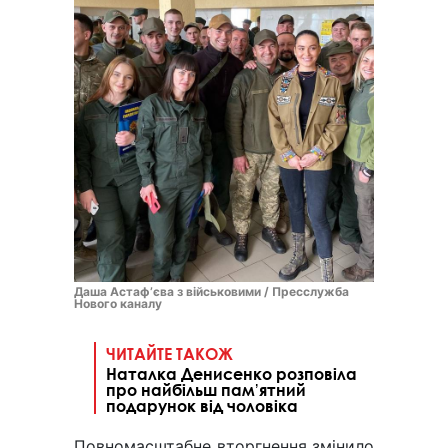
Даша Астафʼєва з військовими / Пресслужба
Нового каналу
ЧИТАЙТЕ ТАКОЖ
Наталка Денисенко розповіла
про найбільш памʼятний
подарунок від чоловіка
Повномасштабне вторгнення змінило