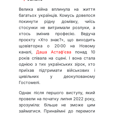
Велика війна вплинула на життя
багатьох українців. Комусь довелося
покинути рідну домівку, чиїсь
стосунки не витримали розлуки, а
хтось змінив професію. Ведуча
проєкту «Хто знає?», що виходить
щовівторка о 20:00 на Новому
каналі,
Даша Астафʼєва
понад 10
років співала на сцені. І вона стала
однією з тих українських зірок, хто
приїхав підтримати військових і
цивільних у деокупованому
Гостомелі.
Однак після першого виступу, який
провели на початку липня 2022 року,
зрозуміла: більше не зможе цим
займатися. Принаймні до перемоги