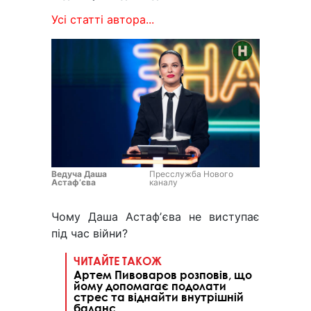
Усі статті автора...
Ведуча Даша
Пресслужба Нового
Астафʼєва
каналу
Чому Даша Астафʼєва не виступає
під час війни?
ЧИТАЙТЕ ТАКОЖ
Артем Пивоваров розповів, що
йому допомагає подолати
стрес та віднайти внутрішній
баланс