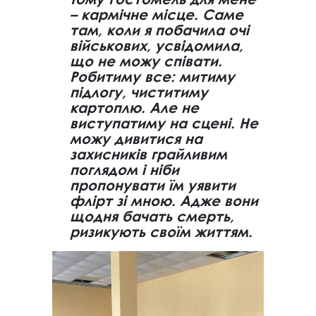
– кармічне місце. Саме
там, коли я побачила очі
військових, усвідомила,
що не можу співати.
Робитиму все: митиму
підлогу, чиститиму
картоплю. Але не
виступатиму на сцені. Не
можу дивитися на
захисників грайливим
поглядом і ніби
пропонувати їм уявити
флірт зі мною. Адже вони
щодня бачать смерть,
ризикують своїм життям.