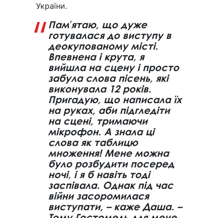
України.
Памʼятаю, що дуже
готувалася до виступу в
деокупованому місті.
Впевнена і крута, я
вийшла на сцену і просто
забула слова пісень, які
виконувала 12 років.
Пригадую, що написала їх
на руках, аби підгледіти
на сцені, тримаючи
мікрофон. А знала ці
слова як таблицю
множення! Мене можна
було розбудити посеред
ночі, і я б навіть тоді
заспівала. Однак під час
війни засоромилася
виступати, – каже Даша. –
Тому Гостомель для мене