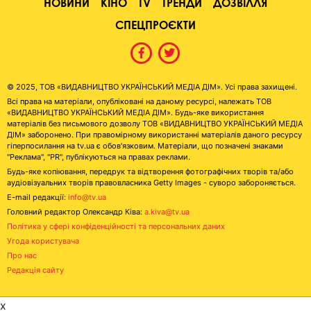
НОВИНИ
КІНО
TV
ТРЕНДИ
ДОЗВІЛЛЯ
СПЕЦПРОЄКТИ
© 2025, ТОВ «ВИДАВНИЦТВО УКРАЇНСЬКИЙ МЕДІА ДІМ». Усі права захищені.
Всі права на матеріали, опубліковані на даному ресурсі, належать ТОВ
«ВИДАВНИЦТВО УКРАЇНСЬКИЙ МЕДІА ДІМ». Будь-яке використання
матеріалів без письмового дозволу ТОВ «ВИДАВНИЦТВО УКРАЇНСЬКИЙ МЕДІА
ДІМ» заборонено. При правомірному використанні матеріалів даного ресурсу
гіперпосилання на tv.ua є обов'язковим. Матеріали, що позначені знаками
"Реклама", "PR", публікуються на правах реклами.
Будь-яке копіювання, передрук та відтворення фотографічних творів та/або
аудіовізуальних творів правовласника Getty Images - суворо забороняється.
E-mail редакції:
info@tv.ua
Головний редактор Олександр Ківа:
a.kiva@tv.ua
Політика у сфері конфіденційності та персональних даних
Угода користувача
Про нас
Редакція сайту
x