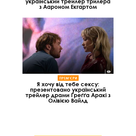
український трейлер трилера
з Аароном Екгартом
ПРЕМ'ЄРИ
Я хочу від тебе сексу:
презентовано український
трейлер драми Ґреґґа Аракі з
Олівією Вайлд