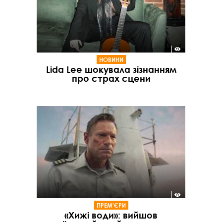
НОВИНИ
Lida Lee шокувала зізнанням
про страх сцени
ПРЕМ'ЄРИ
«Хижі води»: вийшов