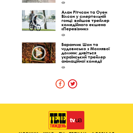
Алан Рітчсон та Оуен
Вілсон у смертельній
гонці: вийшов трейлер
комедійного екшена
«Перевізник»
Баранчик Шон та
чудовисько з Мохнявої
долини: дивіться
український трейлер
анімаційної комедії