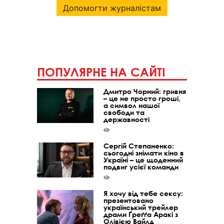
Допомогти журналістам
ПОПУЛЯРНЕ НА САЙТІ
Дмитро Чорний: гривня
– це не просто гроші,
а символ нашої
свободи та
державності
Сергій Степаненко:
сьогодні знімати кіно в
Україні – це щоденний
подвиг усієї команди
Я хочу від тебе сексу:
презентовано
український трейлер
драми Ґреґґа Аракі з
Олівією Вайлд