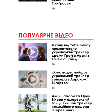
Ґрінґрасса
ПОПУЛЯРНЕ ВІДЕО
Я хочу від тебе сексу:
презентовано
український трейлер
драми Ґреґґа Аракі з
Олівією Вайлд
«Хижі води»: вийшов
український трейлер
трилера з Аароном
Екгартом
Алан Рітчсон та Оуен
Вілсон у смертельній
гонці: вийшов трейлер
комедійного екшена
«Перевізник»