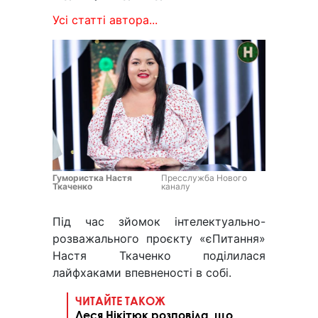
Усі статті автора...
Гумористка Настя
Пресслужба Нового
Ткаченко
каналу
Під час зйомок інтелектуально-
розважального проєкту «єПитання»
Настя Ткаченко поділилася
лайфхаками впевненості в собі.
ЧИТАЙТЕ ТАКОЖ
Леся Нікітюк розповіла, що