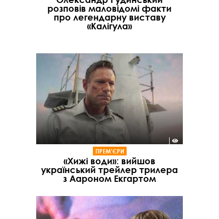
розповів маловідомі факти
про легендарну виставу
«Калігула»
ПРЕМ'ЄРИ
«Хижі води»: вийшов
український трейлер трилера
з Аароном Екгартом