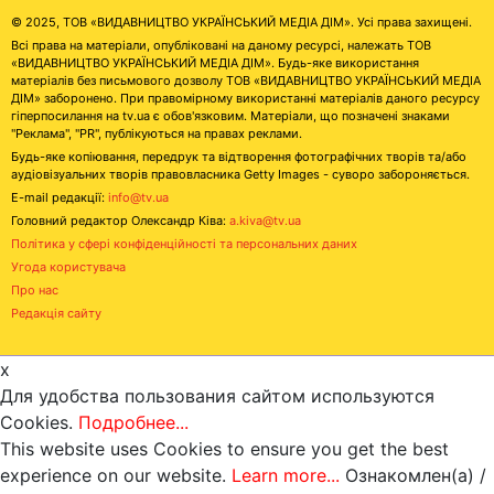
© 2025, ТОВ «ВИДАВНИЦТВО УКРАЇНСЬКИЙ МЕДІА ДІМ». Усі права захищені.
Всі права на матеріали, опубліковані на даному ресурсі, належать ТОВ
«ВИДАВНИЦТВО УКРАЇНСЬКИЙ МЕДІА ДІМ». Будь-яке використання
матеріалів без письмового дозволу ТОВ «ВИДАВНИЦТВО УКРАЇНСЬКИЙ МЕДІА
ДІМ» заборонено. При правомірному використанні матеріалів даного ресурсу
гіперпосилання на tv.ua є обов'язковим. Матеріали, що позначені знаками
"Реклама", "PR", публікуються на правах реклами.
Будь-яке копіювання, передрук та відтворення фотографічних творів та/або
аудіовізуальних творів правовласника Getty Images - суворо забороняється.
E-mail редакції:
info@tv.ua
Головний редактор Олександр Ківа:
a.kiva@tv.ua
Політика у сфері конфіденційності та персональних даних
Угода користувача
Про нас
Редакція сайту
x
Для удобства пользования сайтом используются
Cookies.
Подробнее...
This website uses Cookies to ensure you get the best
experience on our website.
Learn more...
Ознакомлен(а) /