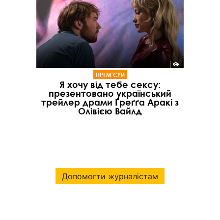
ПРЕМ'ЄРИ
Я хочу від тебе сексу:
презентовано український
трейлер драми Ґреґґа Аракі з
Олівією Вайлд
Допомогти журналістам