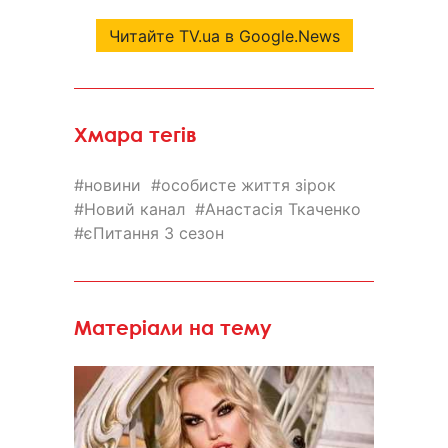
Читайте TV.ua в Google.News
Хмара тегів
новини
особисте життя зірок
Новий канал
Анастасія Ткаченко
єПитання 3 сезон
Матеріали на тему