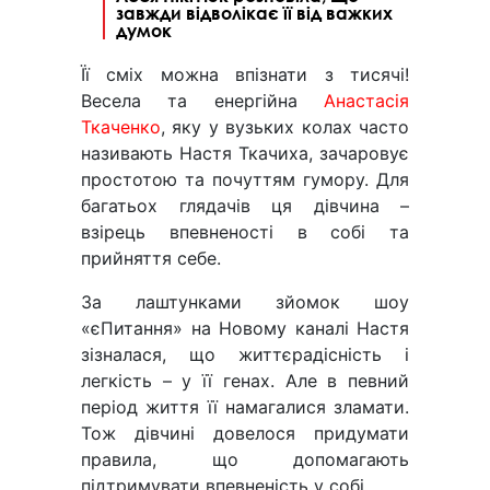
завжди відволікає її від важких
думок
Її сміх можна впізнати з тисячі!
Весела та енергійна
Анастасія
Ткаченко
, яку у вузьких колах часто
називають Настя Ткачиха, зачаровує
простотою та почуттям гумору. Для
багатьох глядачів ця дівчина –
взірець впевненості в собі та
прийняття себе.
За лаштунками зйомок шоу
«єПитання» на Новому каналі Настя
зізналася, що життєрадісність і
легкість – у її генах. Але в певний
період життя її намагалися зламати.
Тож дівчині довелося придумати
правила, що допомагають
підтримувати впевненість у собі.