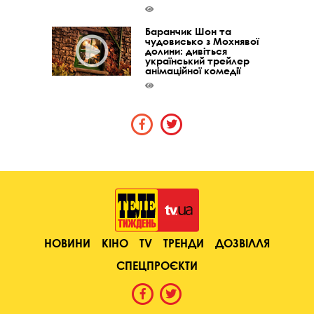
Баранчик Шон та
чудовисько з Мохнявої
долини: дивіться
український трейлер
анімаційної комедії
НОВИНИ
КІНО
TV
ТРЕНДИ
ДОЗВІЛЛЯ
СПЕЦПРОЄКТИ