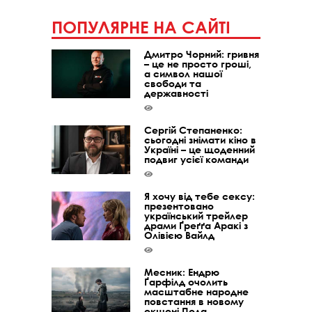
ПОПУЛЯРНЕ НА САЙТІ
Дмитро Чорний: гривня
– це не просто гроші,
а символ нашої
свободи та
державності
Сергій Степаненко:
сьогодні знімати кіно в
Україні – це щоденний
подвиг усієї команди
Я хочу від тебе сексу:
презентовано
український трейлер
драми Ґреґґа Аракі з
Олівією Вайлд
Месник: Ендрю
Ґарфілд очолить
масштабне народне
повстання в новому
екшені Пола