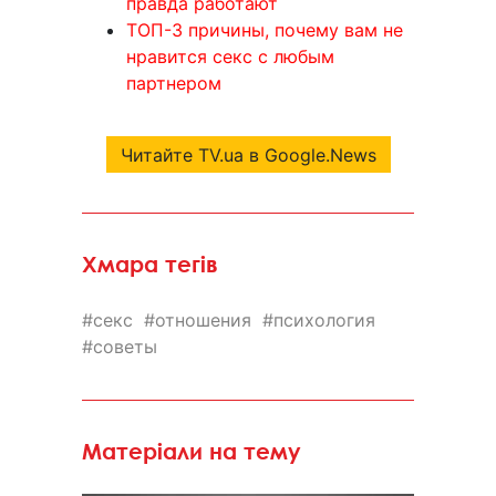
правда работают
ТОП-3 причины, почему вам не
нравится секс с любым
партнером
Читайте TV.ua в Google.News
Хмара тегів
секс
отношения
психология
советы
Матеріали на тему