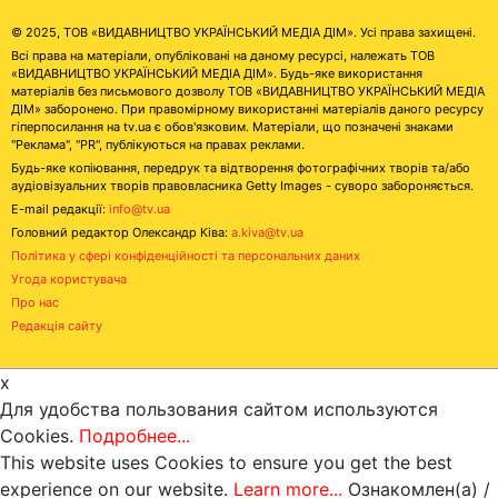
© 2025, ТОВ «ВИДАВНИЦТВО УКРАЇНСЬКИЙ МЕДІА ДІМ». Усі права захищені.
Всі права на матеріали, опубліковані на даному ресурсі, належать ТОВ
«ВИДАВНИЦТВО УКРАЇНСЬКИЙ МЕДІА ДІМ». Будь-яке використання
матеріалів без письмового дозволу ТОВ «ВИДАВНИЦТВО УКРАЇНСЬКИЙ МЕДІА
ДІМ» заборонено. При правомірному використанні матеріалів даного ресурсу
гіперпосилання на tv.ua є обов'язковим. Матеріали, що позначені знаками
"Реклама", "PR", публікуються на правах реклами.
Будь-яке копіювання, передрук та відтворення фотографічних творів та/або
аудіовізуальних творів правовласника Getty Images - суворо забороняється.
E-mail редакції:
info@tv.ua
Головний редактор Олександр Ківа:
a.kiva@tv.ua
Політика у сфері конфіденційності та персональних даних
Угода користувача
Про нас
Редакція сайту
x
Для удобства пользования сайтом используются
Cookies.
Подробнее...
This website uses Cookies to ensure you get the best
experience on our website.
Learn more...
Ознакомлен(а) /