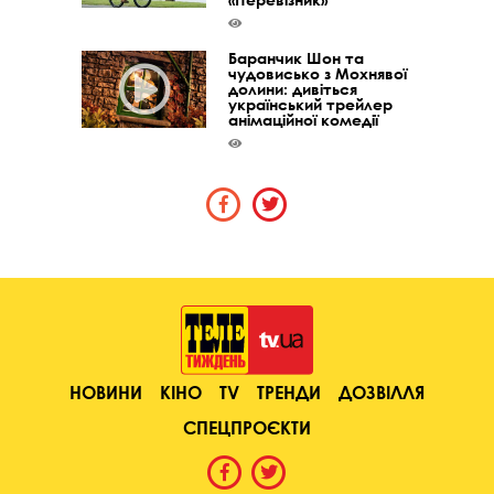
Баранчик Шон та
чудовисько з Мохнявої
долини: дивіться
український трейлер
анімаційної комедії
НОВИНИ
КІНО
TV
ТРЕНДИ
ДОЗВІЛЛЯ
СПЕЦПРОЄКТИ