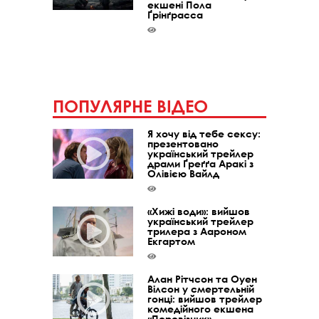
екшені Пола
Ґрінґрасса
ПОПУЛЯРНЕ ВІДЕО
Я хочу від тебе сексу:
презентовано
український трейлер
драми Ґреґґа Аракі з
Олівією Вайлд
«Хижі води»: вийшов
український трейлер
трилера з Аароном
Екгартом
Алан Рітчсон та Оуен
Вілсон у смертельній
гонці: вийшов трейлер
комедійного екшена
«Перевізник»