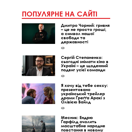
ПОПУЛЯРНЕ НА САЙТІ
Дмитро Чорний: гривня
– це не просто гроші,
а символ нашої
свободи та
державності
Сергій Степаненко:
сьогодні знімати кіно в
Україні – це щоденний
подвиг усієї команди
Я хочу від тебе сексу:
презентовано
український трейлер
драми Ґреґґа Аракі з
Олівією Вайлд
Месник: Ендрю
Ґарфілд очолить
масштабне народне
повстання в новому