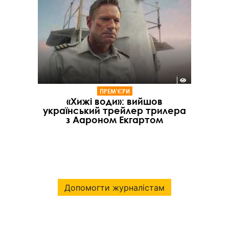
ПРЕМ'ЄРИ
«Хижі води»: вийшов
український трейлер трилера
з Аароном Екгартом
Допомогти журналістам