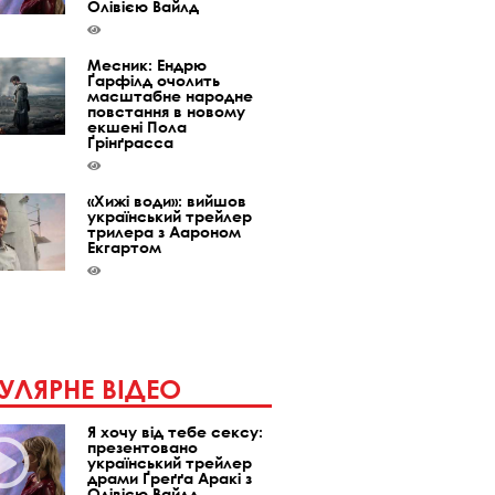
Олівією Вайлд
Месник: Ендрю
Ґарфілд очолить
масштабне народне
повстання в новому
екшені Пола
Ґрінґрасса
«Хижі води»: вийшов
український трейлер
трилера з Аароном
Екгартом
УЛЯРНЕ ВІДЕО
Я хочу від тебе сексу:
презентовано
український трейлер
драми Ґреґґа Аракі з
Олівією Вайлд