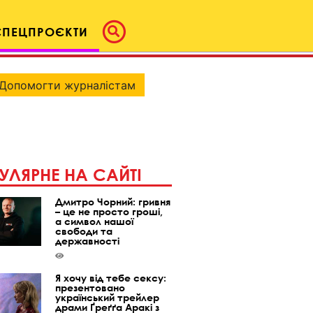
СПЕЦПРОЄКТИ
Допомогти журналістам
УЛЯРНЕ НА САЙТІ
Дмитро Чорний: гривня
– це не просто гроші,
а символ нашої
свободи та
державності
Я хочу від тебе сексу:
презентовано
український трейлер
драми Ґреґґа Аракі з