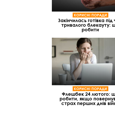
КОРИСНІ ПОРАДИ
Закінчилась готівка під
тривалого блекауту: 
робити
КОРИСНІ ПОРАДИ
Флешбек 24 лютого: 
робити, якщо поверну
страх перших днів вій