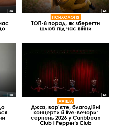
ПСИХОЛОГІЯ
 час
ТОП-8 порад, як зберегти
що
шлюб під час війни
АФІША
що
Джаз, вар’єте, благодійні
вся
концерти й live-вечори:
ни
серпень 2026 у Caribbean
Club і Pepper's Club