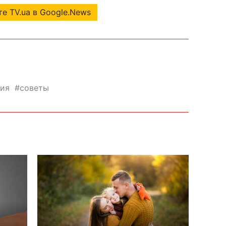
е TV.ua в Google.News
гия
советы