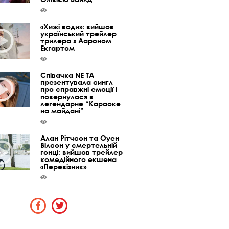
«Хижі води»: вийшов
український трейлер
трилера з Аароном
Екгартом
Співачка NE TA
презентувала сингл
про справжні емоції і
повернулася в
легендарне “Караоке
на майдані”
Алан Рітчсон та Оуен
Вілсон у смертельній
гонці: вийшов трейлер
комедійного екшена
«Перевізник»