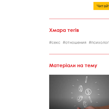
Читайт
Хмара тегів
секс
отношения
психоло
Матеріали на тему