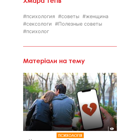
Хмара тегів
психология
советы
женщина
сексологи
Полезные советы
психолог
Матеріали на тему
ПСИХОЛОГІЯ