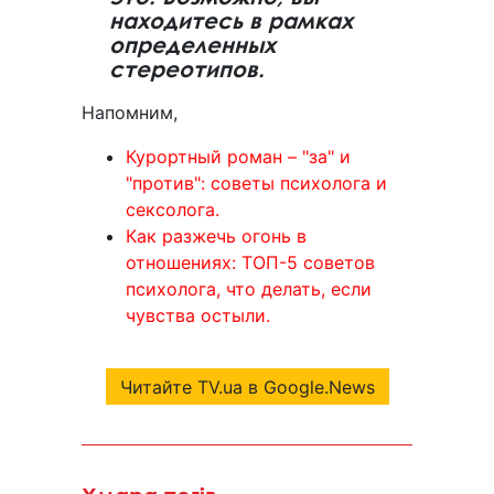
находитесь в рамках
определенных
стереотипов.
Напомним,
Курортный роман – "за" и
"против": советы психолога и
сексолога.
Как разжечь огонь в
отношениях: ТОП-5 советов
психолога, что делать, если
чувства остыли.
Читайте TV.ua в Google.News