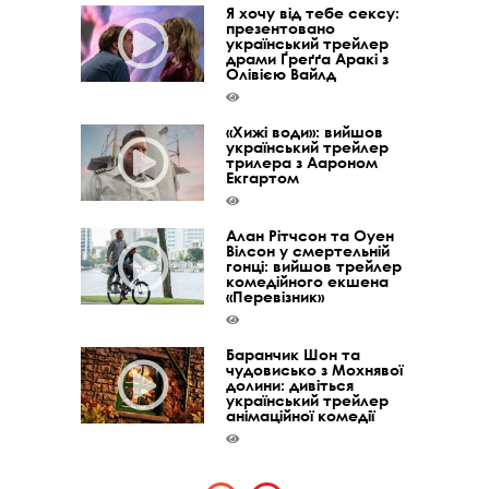
Я хочу від тебе сексу:
презентовано
український трейлер
драми Ґреґґа Аракі з
Олівією Вайлд
«Хижі води»: вийшов
український трейлер
трилера з Аароном
Екгартом
Алан Рітчсон та Оуен
Вілсон у смертельній
гонці: вийшов трейлер
комедійного екшена
«Перевізник»
Баранчик Шон та
чудовисько з Мохнявої
долини: дивіться
український трейлер
анімаційної комедії