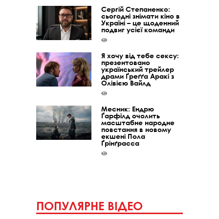
Сергій Степаненко:
сьогодні знімати кіно в
Україні – це щоденний
подвиг усієї команди
Я хочу від тебе сексу:
презентовано
український трейлер
драми Ґреґґа Аракі з
Олівією Вайлд
Месник: Ендрю
Ґарфілд очолить
масштабне народне
повстання в новому
екшені Пола
Ґрінґрасса
ПОПУЛЯРНЕ ВІДЕО