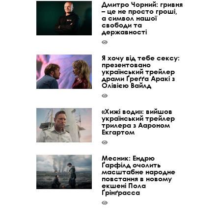
Дмитро Чорний: гривня
– це не просто гроші,
а символ нашої
свободи та
державності
Я хочу від тебе сексу:
презентовано
український трейлер
драми Ґреґґа Аракі з
Олівією Вайлд
«Хижі води»: вийшов
український трейлер
трилера з Аароном
Екгартом
Месник: Ендрю
Ґарфілд очолить
масштабне народне
повстання в новому
екшені Пола
Ґрінґрасса