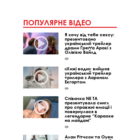
ПОПУЛЯРНЕ ВІДЕО
Я хочу від тебе сексу:
презентовано
український трейлер
драми Ґреґґа Аракі з
Олівією Вайлд
«Хижі води»: вийшов
український трейлер
трилера з Аароном
Екгартом
Співачка NE TA
презентувала сингл
про справжні емоції і
повернулася в
легендарне “Караоке
на майдані”
Алан Рітчсон та Оуен