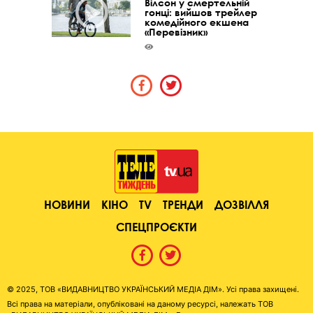
Вілсон у смертельній
гонці: вийшов трейлер
комедійного екшена
«Перевізник»
НОВИНИ
КІНО
TV
ТРЕНДИ
ДОЗВІЛЛЯ
СПЕЦПРОЄКТИ
© 2025, ТОВ «ВИДАВНИЦТВО УКРАЇНСЬКИЙ МЕДІА ДІМ». Усі права захищені.
Всі права на матеріали, опубліковані на даному ресурсі, належать ТОВ