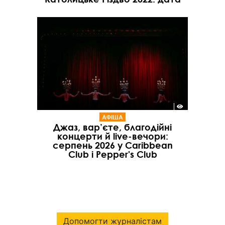
АФІША
Джаз, вар’єте, благодійні
концерти й live-вечори:
серпень 2026 у Caribbean
Club і Pepper's Club
Допомогти журналістам