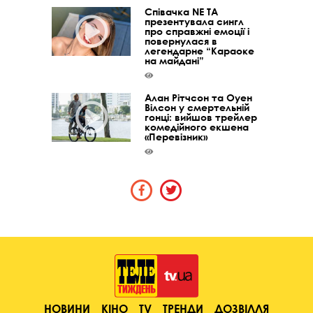
Співачка NE TA
презентувала сингл
про справжні емоції і
повернулася в
легендарне “Караоке
на майдані”
Алан Рітчсон та Оуен
Вілсон у смертельній
гонці: вийшов трейлер
комедійного екшена
«Перевізник»
НОВИНИ
КІНО
TV
ТРЕНДИ
ДОЗВІЛЛЯ