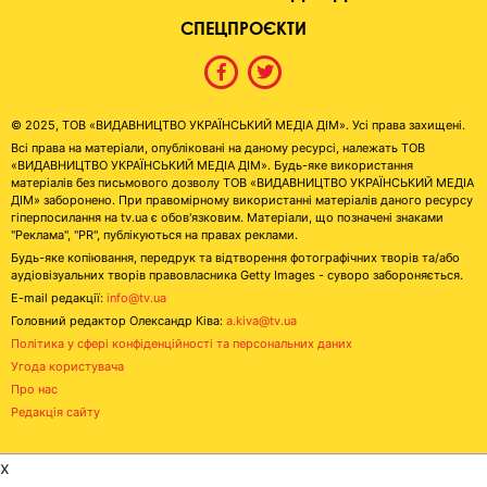
СПЕЦПРОЄКТИ
© 2025, ТОВ «ВИДАВНИЦТВО УКРАЇНСЬКИЙ МЕДІА ДІМ». Усі права захищені.
Всі права на матеріали, опубліковані на даному ресурсі, належать ТОВ
«ВИДАВНИЦТВО УКРАЇНСЬКИЙ МЕДІА ДІМ». Будь-яке використання
матеріалів без письмового дозволу ТОВ «ВИДАВНИЦТВО УКРАЇНСЬКИЙ МЕДІА
ДІМ» заборонено. При правомірному використанні матеріалів даного ресурсу
гіперпосилання на tv.ua є обов'язковим. Матеріали, що позначені знаками
"Реклама", "PR", публікуються на правах реклами.
Будь-яке копіювання, передрук та відтворення фотографічних творів та/або
аудіовізуальних творів правовласника Getty Images - суворо забороняється.
E-mail редакції:
info@tv.ua
Головний редактор Олександр Ківа:
a.kiva@tv.ua
Політика у сфері конфіденційності та персональних даних
Угода користувача
Про нас
Редакція сайту
x