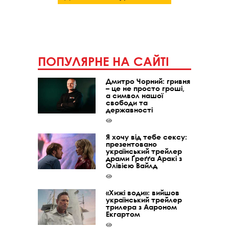
ПОПУЛЯРНЕ НА САЙТІ
Дмитро Чорний: гривня
– це не просто гроші,
а символ нашої
свободи та
державності
Я хочу від тебе сексу:
презентовано
український трейлер
драми Ґреґґа Аракі з
Олівією Вайлд
«Хижі води»: вийшов
український трейлер
трилера з Аароном
Екгартом