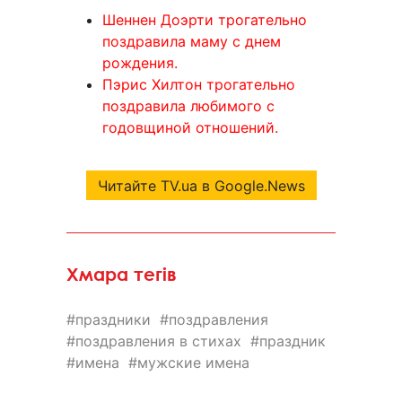
Шеннен Доэрти трогательно
поздравила маму с днем
рождения.
Пэрис Хилтон трогательно
поздравила любимого с
годовщиной отношений.
Читайте TV.ua в Google.News
Хмара тегів
праздники
поздравления
поздравления в стихах
праздник
имена
мужские имена