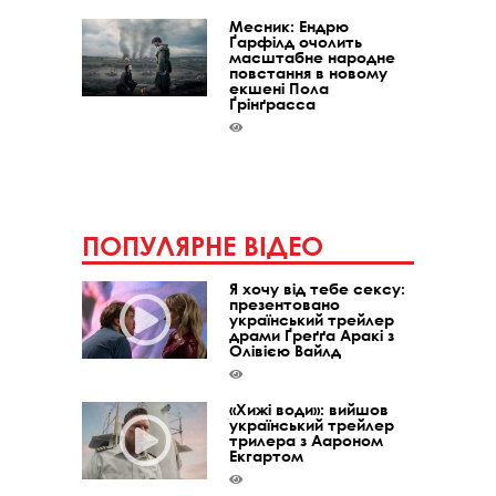
Месник: Ендрю
Ґарфілд очолить
масштабне народне
повстання в новому
екшені Пола
Ґрінґрасса
ПОПУЛЯРНЕ ВІДЕО
Я хочу від тебе сексу:
презентовано
український трейлер
драми Ґреґґа Аракі з
Олівією Вайлд
«Хижі води»: вийшов
український трейлер
трилера з Аароном
Екгартом