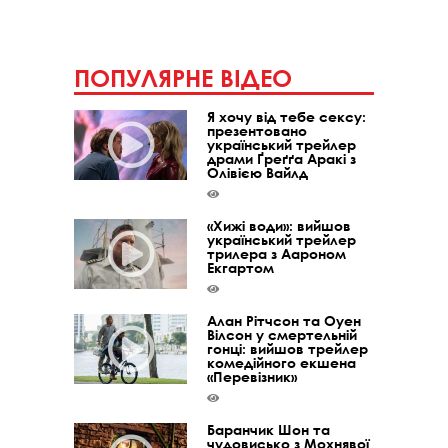
ПОПУЛЯРНЕ ВІДЕО
Я хочу від тебе сексу:
презентовано
український трейлер
драми Ґреґґа Аракі з
Олівією Вайлд
«Хижі води»: вийшов
український трейлер
трилера з Аароном
Екгартом
Алан Рітчсон та Оуен
Вілсон у смертельній
гонці: вийшов трейлер
комедійного екшена
«Перевізник»
Баранчик Шон та
чудовисько з Мохнявої