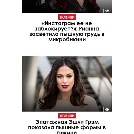
НОВИНИ
«Инстаграм ее не
заблокирует?»: Рианна
засветила пышную грудь в
микробикини
НОВИНИ
Эпатажная Эшли Грэм
показала пышные формы в
бикини