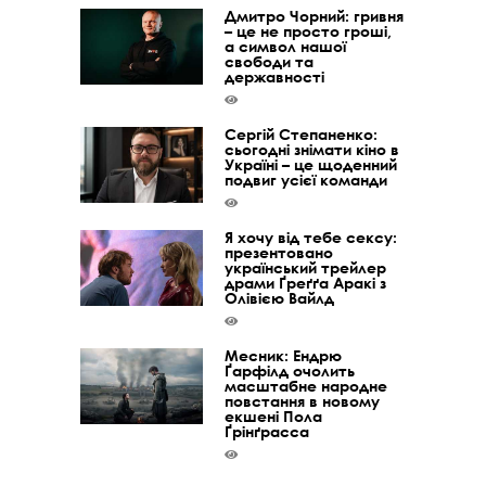
Дмитро Чорний: гривня
– це не просто гроші,
а символ нашої
свободи та
державності
Сергій Степаненко:
сьогодні знімати кіно в
Україні – це щоденний
подвиг усієї команди
Я хочу від тебе сексу:
презентовано
український трейлер
драми Ґреґґа Аракі з
Олівією Вайлд
Месник: Ендрю
Ґарфілд очолить
масштабне народне
повстання в новому
екшені Пола
Ґрінґрасса