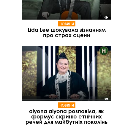
НОВИНИ
Lida Lee шокувала зізнанням
про страх сцени
НОВИНИ
alyona alyona розповіла, як
формує скриню етнічних
речей для майбутніх поколінь