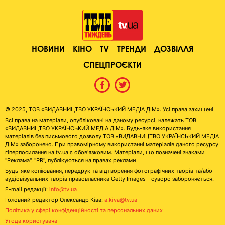
НОВИНИ
КІНО
TV
ТРЕНДИ
ДОЗВІЛЛЯ
СПЕЦПРОЄКТИ
© 2025, ТОВ «ВИДАВНИЦТВО УКРАЇНСЬКИЙ МЕДІА ДІМ». Усі права захищені.
Всі права на матеріали, опубліковані на даному ресурсі, належать ТОВ
«ВИДАВНИЦТВО УКРАЇНСЬКИЙ МЕДІА ДІМ». Будь-яке використання
матеріалів без письмового дозволу ТОВ «ВИДАВНИЦТВО УКРАЇНСЬКИЙ МЕДІА
ДІМ» заборонено. При правомірному використанні матеріалів даного ресурсу
гіперпосилання на tv.ua є обов'язковим. Матеріали, що позначені знаками
"Реклама", "PR", публікуються на правах реклами.
Будь-яке копіювання, передрук та відтворення фотографічних творів та/або
аудіовізуальних творів правовласника Getty Images - суворо забороняється.
E-mail редакції:
info@tv.ua
Головний редактор Олександр Ківа:
a.kiva@tv.ua
Політика у сфері конфіденційності та персональних даних
Угода користувача