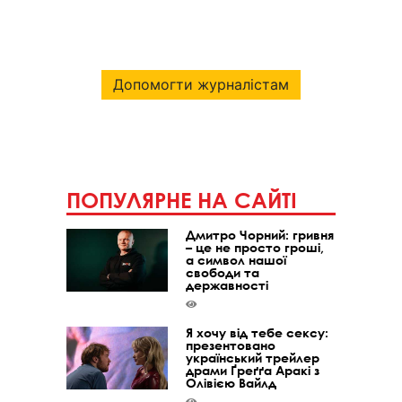
Допомогти журналістам
ПОПУЛЯРНЕ НА САЙТІ
Дмитро Чорний: гривня
– це не просто гроші,
а символ нашої
свободи та
державності
Я хочу від тебе сексу:
презентовано
український трейлер
драми Ґреґґа Аракі з
Олівією Вайлд