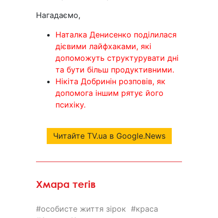
Нагадаємо,
Наталка Денисенко поділилася
дієвими лайфхаками, які
допоможуть структурувати дні
та бути більш продуктивними.
Нікіта Добринін розповів, як
допомога іншим рятує його
психіку.
Читайте TV.ua в Google.News
Хмара тегів
особисте життя зірок
краса