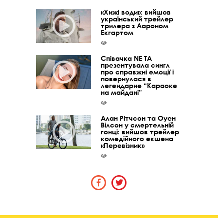
«Хижі води»: вийшов
український трейлер
трилера з Аароном
Екгартом
Співачка NE TA
презентувала сингл
про справжні емоції і
повернулася в
легендарне “Караоке
на майдані”
Алан Рітчсон та Оуен
Вілсон у смертельній
гонці: вийшов трейлер
комедійного екшена
«Перевізник»