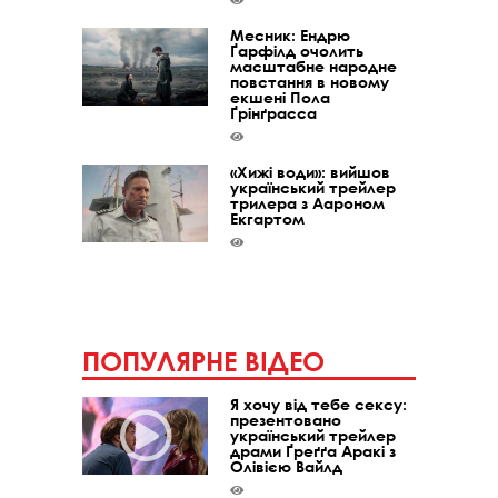
Месник: Ендрю
Ґарфілд очолить
масштабне народне
повстання в новому
екшені Пола
Ґрінґрасса
«Хижі води»: вийшов
український трейлер
трилера з Аароном
Екгартом
ПОПУЛЯРНЕ ВІДЕО
Я хочу від тебе сексу:
презентовано
український трейлер
драми Ґреґґа Аракі з
Олівією Вайлд