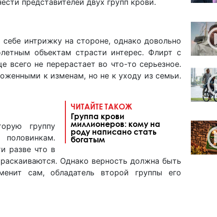
ести представителей двух групп крови.
ь себе интрижку на стороне, однако довольно
летным объектам страсти интерес. Флирт с
е всего не перерастает во что-то серьезное.
оженными к изменам, но не к уходу из семьи.
ЧИТАЙТЕ ТАКОЖ
Группа крови
миллионеров: кому на
орую группу
роду написано стать
 половинкам.
богатым
и разве что в
е раскаиваются. Однако верность должна быть
менит сам, обладатель второй группы его