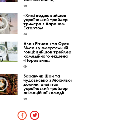
«Хижі води»: вийшов
український трейлер
трилера з Аароном
Екгартом
Алан Рітчсон та Оуен
Вілсон у смертельній
гонці: вийшов трейлер
комедійного екшена
«Перевізник»
Баранчик Шон та
чудовисько з Мохнявої
долини: дивіться
український трейлер
анімаційної комедії