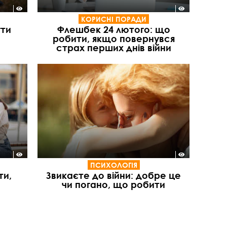
КОРИСНІ ПОРАДИ
гти
Флешбек 24 лютого: що
робити, якщо повернувся
страх перших днів війни
ПСИХОЛОГІЯ
ти,
Звикаєте до війни: добре це
чи погано, що робити