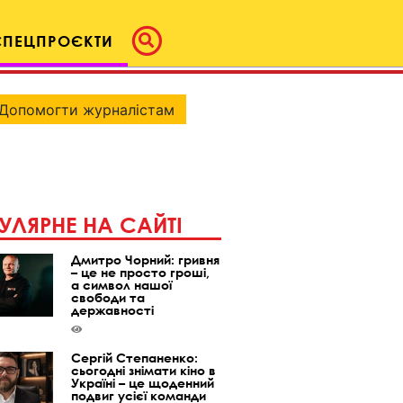
СПЕЦПРОЄКТИ
Допомогти журналістам
УЛЯРНЕ НА САЙТІ
Дмитро Чорний: гривня
– це не просто гроші,
а символ нашої
свободи та
державності
Сергій Степаненко:
сьогодні знімати кіно в
Україні – це щоденний
подвиг усієї команди