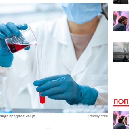
ПОП
 люди предают чаще
pixabay.com