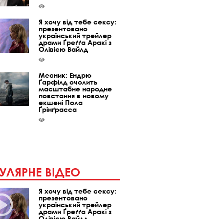
Я хочу від тебе сексу:
презентовано
український трейлер
драми Ґреґґа Аракі з
Олівією Вайлд
Месник: Ендрю
Ґарфілд очолить
масштабне народне
повстання в новому
екшені Пола
Ґрінґрасса
УЛЯРНЕ ВІДЕО
Я хочу від тебе сексу:
презентовано
український трейлер
драми Ґреґґа Аракі з
Олівією Вайлд