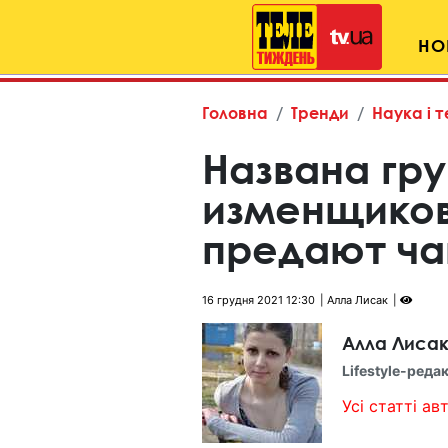
НО
Головна
Тренди
Наука і т
Названа гру
изменщиков
предают ч
16 грудня 2021 12:30
Алла Лисак
Алла Лиса
Lifestyle-реда
Усі статті авт