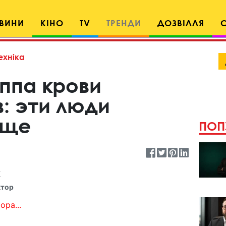
ВИНИ
КІНО
TV
ТРЕНДИ
ДОЗВІЛЛЯ
ехніка
ппа крови
: эти люди
аще
ПОП
к
ктор
ора...