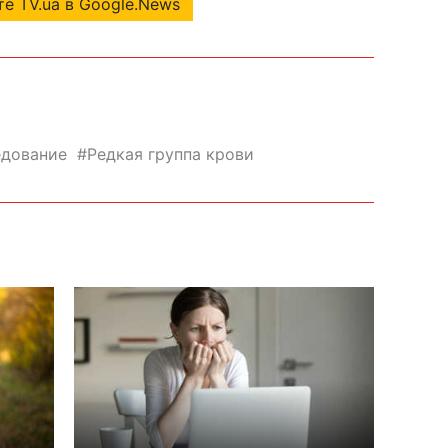
е TV.ua в Google.News
едование
Редкая группа крови