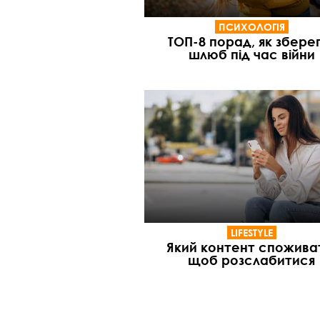
ПСИХОЛОГІЯ
ТОП-8 порад, як збере
шлюб під час війни
LIFESTYLE
Який контент спожива
щоб розслабитися