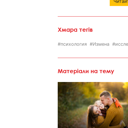
Читайт
Хмара тегів
психология
Измена
иссл
Матеріали на тему