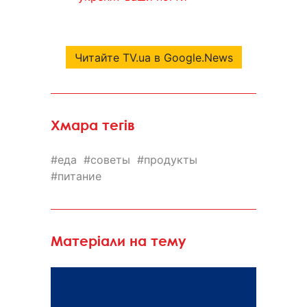
Читайте TV.ua в Google.News
Хмара тегів
еда
советы
продукты
питание
Матеріали на тему