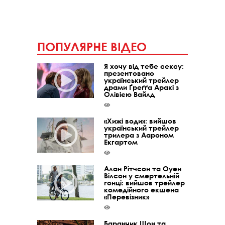
ПОПУЛЯРНЕ ВІДЕО
Я хочу від тебе сексу:
презентовано
український трейлер
драми Ґреґґа Аракі з
Олівією Вайлд
«Хижі води»: вийшов
український трейлер
трилера з Аароном
Екгартом
Алан Рітчсон та Оуен
Вілсон у смертельній
гонці: вийшов трейлер
комедійного екшена
«Перевізник»
Баранчик Шон та