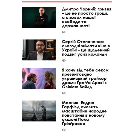
Дмитро Чорний: гривня
– це не просто гроші,
а символ нашої
свободи та
державності
Сергій Степаненко:
сьогодні знімати кіно в
Україні – це щоденний
подвиг усієї команди
Я хочу від тебе сексу:
презентовано
український трейлер
драми Ґреґґа Аракі з
Олівією Вайлд
Месник: Ендрю
Ґарфілд очолить
масштабне народне
повстання в новому
екшені Пола
Ґрінґрасса