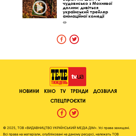
чудовисько з Мохнявої
долини: дивіться
український трейлер
анімаційної комедії
НОВИНИ
КІНО
TV
ТРЕНДИ
ДОЗВІЛЛЯ
СПЕЦПРОЄКТИ
© 2025, ТОВ «ВИДАВНИЦТВО УКРАЇНСЬКИЙ МЕДІА ДІМ». Усі права захищені.
Всі права на матеріали, опубліковані на даному ресурсі, належать ТОВ