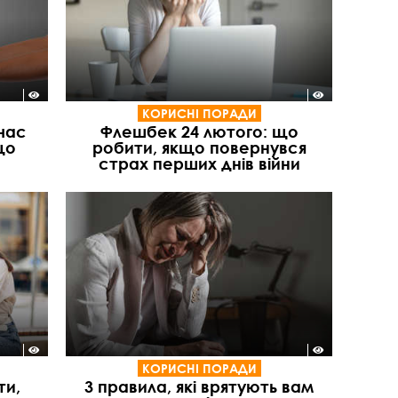
КОРИСНІ ПОРАДИ
 час
Флешбек 24 лютого: що
що
робити, якщо повернувся
страх перших днів війни
КОРИСНІ ПОРАДИ
ти,
3 правила, які врятують вам