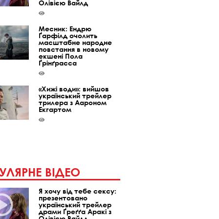
Олівією Вайлд
Месник: Ендрю
Ґарфілд очолить
масштабне народне
повстання в новому
екшені Пола
Ґрінґрасса
«Хижі води»: вийшов
український трейлер
трилера з Аароном
Екгартом
УЛЯРНЕ ВІДЕО
Я хочу від тебе сексу:
презентовано
український трейлер
драми Ґреґґа Аракі з
Олівією Вайлд