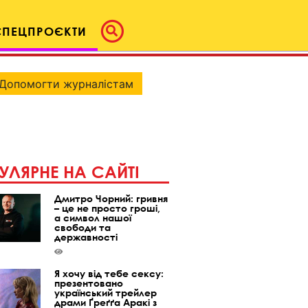
СПЕЦПРОЄКТИ
Допомогти журналістам
УЛЯРНЕ НА САЙТІ
Дмитро Чорний: гривня
– це не просто гроші,
а символ нашої
свободи та
державності
Я хочу від тебе сексу:
презентовано
український трейлер
драми Ґреґґа Аракі з