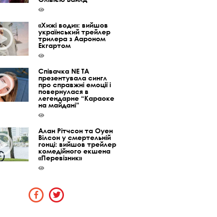
«Хижі води»: вийшов
український трейлер
трилера з Аароном
Екгартом
Співачка NE TA
презентувала сингл
про справжні емоції і
повернулася в
легендарне “Караоке
на майдані”
Алан Рітчсон та Оуен
Вілсон у смертельній
гонці: вийшов трейлер
комедійного екшена
«Перевізник»