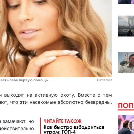
азать себе первую помощь
Pinterest
 выходят на активную охоту. Вместе с тем
ют, что эти насекомые абсолютно безвредны.
ПОП
 замечают, но
ЧИТАЙТЕ ТАКОЖ
Как быстро взбодриться
ействительно
утром: ТОП-4