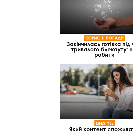
КОРИСНІ ПОРАДИ
Закінчилась готівка під
тривалого блекауту: 
робити
LIFESTYLE
Який контент спожива