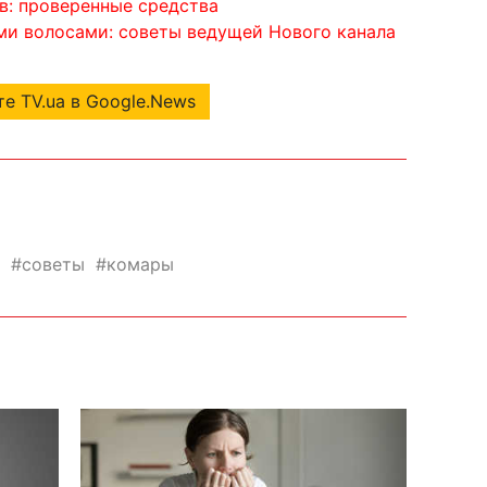
в: проверенные средства
ми волосами: советы ведущей Нового канала
е TV.ua в Google.News
советы
комары