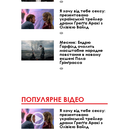
Я хочу від тебе сексу:
презентовано
український трейлер
драми Ґреґґа Аракі з
Олівією Вайлд
Месник: Ендрю
Ґарфілд очолить
масштабне народне
повстання в новому
екшені Пола
Ґрінґрасса
ПОПУЛЯРНЕ ВІДЕО
Я хочу від тебе сексу:
презентовано
український трейлер
драми Ґреґґа Аракі з
Олівією Вайлд