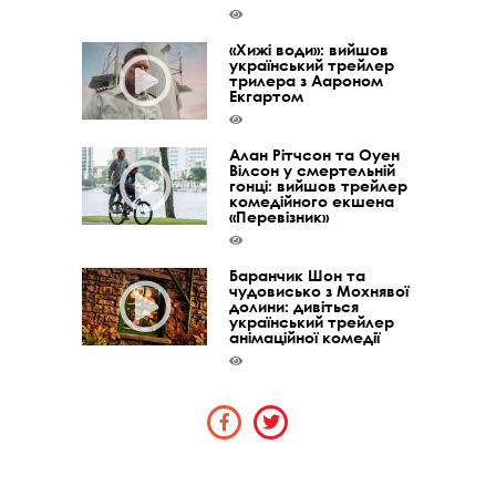
«Хижі води»: вийшов
український трейлер
трилера з Аароном
Екгартом
Алан Рітчсон та Оуен
Вілсон у смертельній
гонці: вийшов трейлер
комедійного екшена
«Перевізник»
Баранчик Шон та
чудовисько з Мохнявої
долини: дивіться
український трейлер
анімаційної комедії