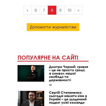
«
6
7
8
9
10
»
Допомогти журналістам
ПОПУЛЯРНЕ НА САЙТІ
Дмитро Чорний: гривня
– це не просто гроші,
а символ нашої
свободи та
державності
Сергій Степаненко:
сьогодні знімати кіно в
Україні – це щоденний
подвиг усієї команди