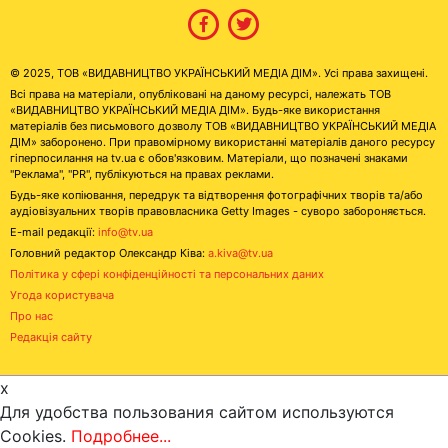
© 2025, ТОВ «ВИДАВНИЦТВО УКРАЇНСЬКИЙ МЕДІА ДІМ». Усі права захищені.
Всі права на матеріали, опубліковані на даному ресурсі, належать ТОВ
«ВИДАВНИЦТВО УКРАЇНСЬКИЙ МЕДІА ДІМ». Будь-яке використання
матеріалів без письмового дозволу ТОВ «ВИДАВНИЦТВО УКРАЇНСЬКИЙ МЕДІА
ДІМ» заборонено. При правомірному використанні матеріалів даного ресурсу
гіперпосилання на tv.ua є обов'язковим. Матеріали, що позначені знаками
"Реклама", "PR", публікуються на правах реклами.
Будь-яке копіювання, передрук та відтворення фотографічних творів та/або
аудіовізуальних творів правовласника Getty Images - суворо забороняється.
E-mail редакції:
info@tv.ua
Головний редактор Олександр Ківа:
a.kiva@tv.ua
Політика у сфері конфіденційності та персональних даних
Угода користувача
Про нас
Редакція сайту
x
Для удобства пользования сайтом используются
Cookies.
Подробнее...