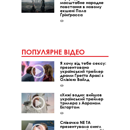
масштабне народне
повстання в новому
екшені Пола
Ґрінґрасса
ПОПУЛЯРНЕ ВІДЕО
Я хочу від тебе сексу:
презентовано
український трейлер
драми Ґреґґа Аракі з
Олівією Вайлд
«Хижі води»: вийшов
український трейлер
трилера з Аароном
Екгартом
Співачка NE TA
презентувала сингл