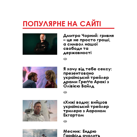
ПОПУЛЯРНЕ НА САЙТІ
Дмитро Чорний: гривня
– це не просто гроші,
а символ нашої
свободи та
державності
Я хочу від тебе сексу:
презентовано
український трейлер
драми Ґреґґа Аракі з
Олівією Вайлд
«Хижі води»: вийшов
український трейлер
трилера з Аароном
Екгартом
Месник: Ендрю
Ґарфілд очолить