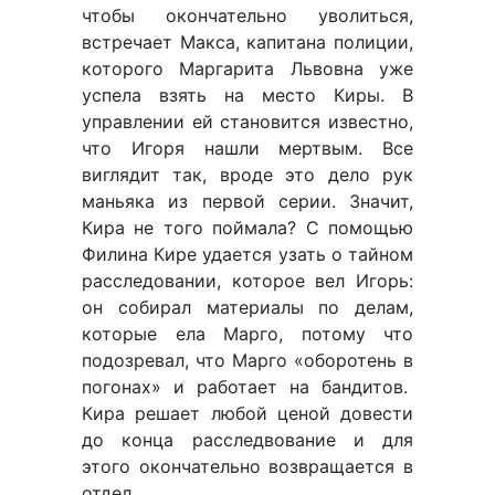
чтобы окончательно уволиться,
встречает Макса, капитана полиции,
которого Маргарита Львовна уже
успела взять на место Киры. В
управлении ей становится известно,
что Игоря нашли мертвым. Все
виглядит так, вроде это дело рук
маньяка из первой серии. Значит,
Кира не того поймала? С помощью
Филина Кире удается узать о тайном
расследовании, которое вел Игорь:
он собирал материалы по делам,
которые ела Марго, потому что
подозревал, что Марго «оборотень в
погонах» и работает на бандитов.
Кира решает любой ценой довести
до конца расследвование и для
этого окончательно возвращается в
отдел.