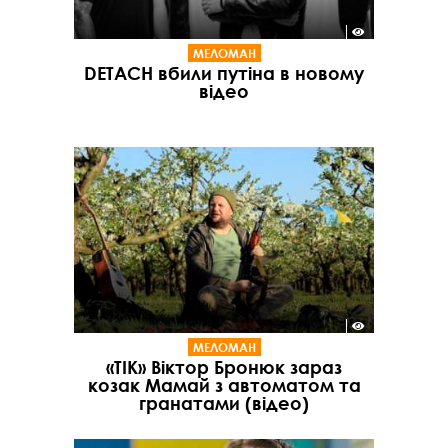
МЕЛОМАН
DETACH вбили путіна в новому
відео
МЕЛОМАН
«ТІК» Віктор Бронюк зараз
козак Мамай з автоматом та
гранатами (відео)