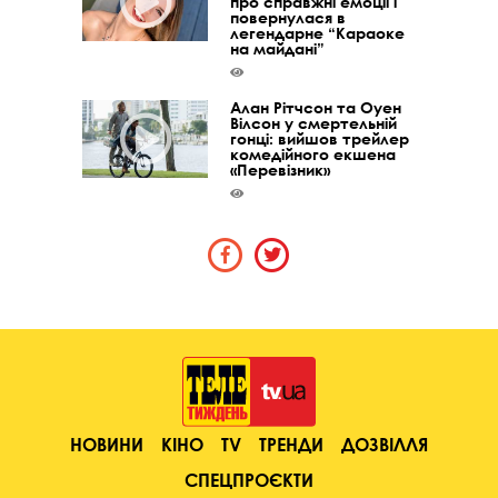
про справжні емоції і
повернулася в
легендарне “Караоке
на майдані”
Алан Рітчсон та Оуен
Вілсон у смертельній
гонці: вийшов трейлер
комедійного екшена
«Перевізник»
НОВИНИ
КІНО
TV
ТРЕНДИ
ДОЗВІЛЛЯ
СПЕЦПРОЄКТИ