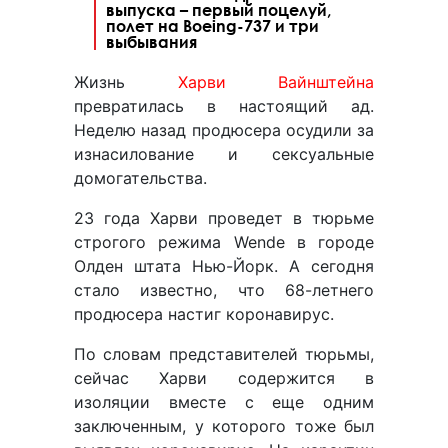
выпуска – первый поцелуй,
полет на Boeing-737 и три
выбывания
Жизнь
Харви Вайнштейна
превратилась в настоящий ад.
Неделю назад продюсера осудили за
изнасилование и сексуальные
домогательства.
23 года Харви проведет в тюрьме
строгого режима Wende в городе
Олден штата Нью-Йорк. А сегодня
стало известно, что 68-летнего
продюсера настиг коронавирус.
По словам представителей тюрьмы,
сейчас Харви содержится в
изоляции вместе с еще одним
заключенным, у которого тоже был