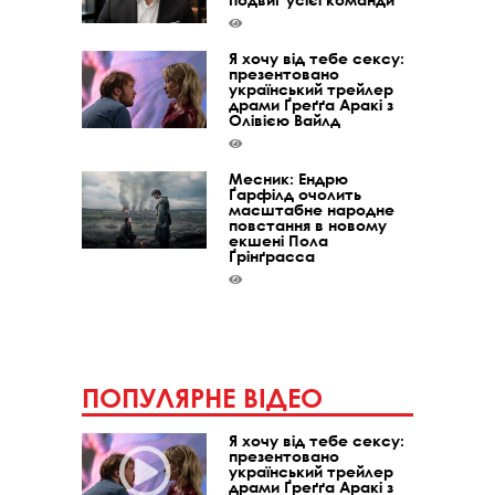
Я хочу від тебе сексу:
презентовано
український трейлер
драми Ґреґґа Аракі з
Олівією Вайлд
Месник: Ендрю
Ґарфілд очолить
масштабне народне
повстання в новому
екшені Пола
Ґрінґрасса
ПОПУЛЯРНЕ ВІДЕО
Я хочу від тебе сексу:
презентовано
український трейлер
драми Ґреґґа Аракі з