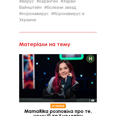
вирус
карантин
Харви
Вайнштейн
болезни звезд
коронавирус
Коронавирус в
Украине
Матеріали на тему
НОВИНИ
MamaRika розповіла про те,
чому їй та її чоловіку