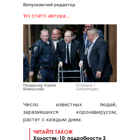
Випускаючий редактор
Усі статті автора...
Продюсер Харви
Fotobank /
Вайнштейн
GettyImages
Число известных людей,
заразившихся коронавирусом,
растет с каждым днем.
ЧИТАЙТЕ ТАКОЖ
Холостяк-10: подробности 3