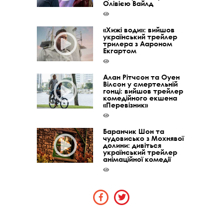
Олівією Вайлд
«Хижі води»: вийшов
український трейлер
трилера з Аароном
Екгартом
Алан Рітчсон та Оуен
Вілсон у смертельній
гонці: вийшов трейлер
комедійного екшена
«Перевізник»
Баранчик Шон та
чудовисько з Мохнявої
долини: дивіться
український трейлер
анімаційної комедії