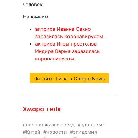
человек.
Напомним,
актриса Иванна Сахно
заразилась коронавирусом.
актриса Игры престолов
Индира Варма заразилась
коронавирусом.
Читайте TV.ua в Google.News
Хмара тегів
личная жизнь звезд
здоровье
Китай
новости
эпидемия