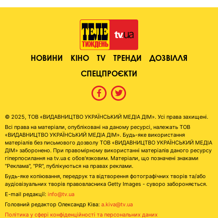
НОВИНИ
КІНО
TV
ТРЕНДИ
ДОЗВІЛЛЯ
СПЕЦПРОЄКТИ
© 2025, ТОВ «ВИДАВНИЦТВО УКРАЇНСЬКИЙ МЕДІА ДІМ». Усі права захищені.
Всі права на матеріали, опубліковані на даному ресурсі, належать ТОВ
«ВИДАВНИЦТВО УКРАЇНСЬКИЙ МЕДІА ДІМ». Будь-яке використання
матеріалів без письмового дозволу ТОВ «ВИДАВНИЦТВО УКРАЇНСЬКИЙ МЕДІА
ДІМ» заборонено. При правомірному використанні матеріалів даного ресурсу
гіперпосилання на tv.ua є обов'язковим. Матеріали, що позначені знаками
"Реклама", "PR", публікуються на правах реклами.
Будь-яке копіювання, передрук та відтворення фотографічних творів та/або
аудіовізуальних творів правовласника Getty Images - суворо забороняється.
E-mail редакції:
info@tv.ua
Головний редактор Олександр Ківа:
a.kiva@tv.ua
Політика у сфері конфіденційності та персональних даних