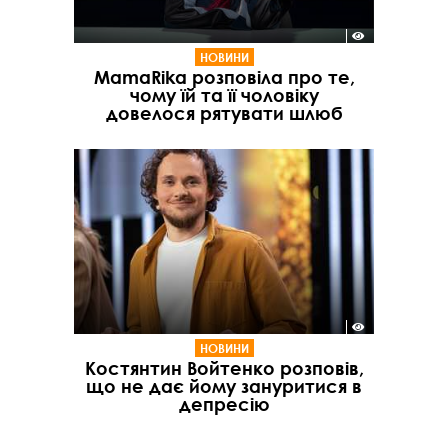
НОВИНИ
MamaRika розповіла про те,
чому їй та її чоловіку
довелося рятувати шлюб
НОВИНИ
Костянтин Войтенко розповів,
що не дає йому зануритися в
депресію