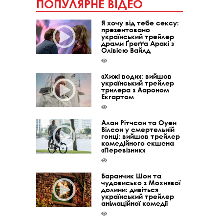
ПОПУЛЯРНЕ ВІДЕО
Я хочу від тебе сексу:
презентовано
український трейлер
драми Ґреґґа Аракі з
Олівією Вайлд
«Хижі води»: вийшов
український трейлер
трилера з Аароном
Екгартом
Алан Рітчсон та Оуен
Вілсон у смертельній
гонці: вийшов трейлер
комедійного екшена
«Перевізник»
Баранчик Шон та
чудовисько з Мохнявої
долини: дивіться
український трейлер
анімаційної комедії