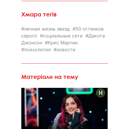
Хмара тегів
личная жизнь звезд
50 оттенков
серого
социальные сети
Дакота
Джонсон
Крис Мартин
психология
новости
Матеріали на тему