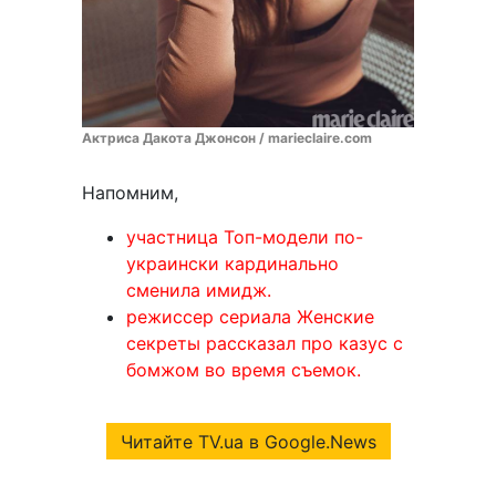
Актриса Дакота Джонсон / marieclaire.com
Напомним,
участница Топ-модели по-
украински кардинально
сменила имидж.
режиссер сериала Женские
секреты рассказал про казус с
бомжом во время съемок.
Читайте TV.ua в Google.News