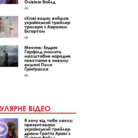
Олівією Вайлд
«Хижі води»: вийшов
український трейлер
трилера з Аароном
Екгартом
Месник: Ендрю
Ґарфілд очолить
масштабне народне
повстання в новому
екшені Пола
Ґрінґрасса
УЛЯРНЕ ВІДЕО
Я хочу від тебе сексу:
презентовано
український трейлер
драми Ґреґґа Аракі з
Олівією Вайлд