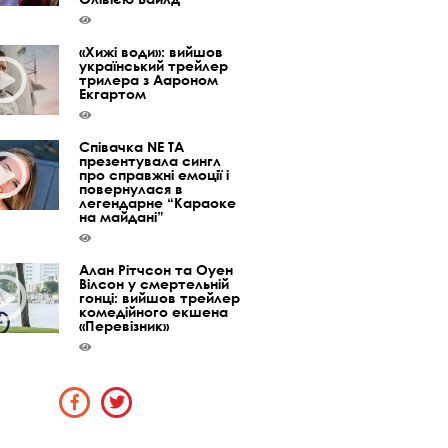
«Хижі води»: вийшов
український трейлер
трилера з Аароном
Екгартом
Співачка NE TA
презентувала сингл
про справжні емоції і
повернулася в
легендарне “Караоке
на майдані”
Алан Рітчсон та Оуен
Вілсон у смертельній
гонці: вийшов трейлер
комедійного екшена
«Перевізник»