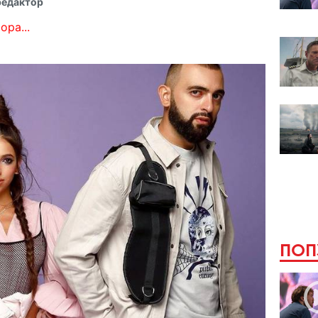
редактор
ора...
ПОП