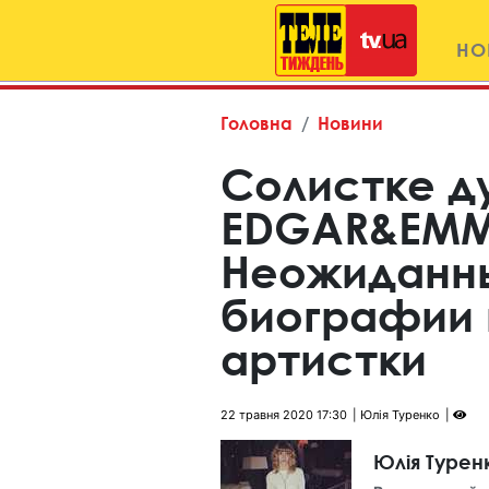
НО
Головна
Новини
Солистке д
EDGAR&EMMA
Неожиданн
биографии 
артистки
22 травня 2020 17:30
Юлія Туренко
Юлія Турен