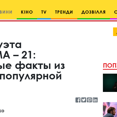
ВИНИ
КІНО
TV
ТРЕНДИ
ДОЗВІЛЛЯ
уэта
 – 21:
ые факты из
ПОП
популярной
ко