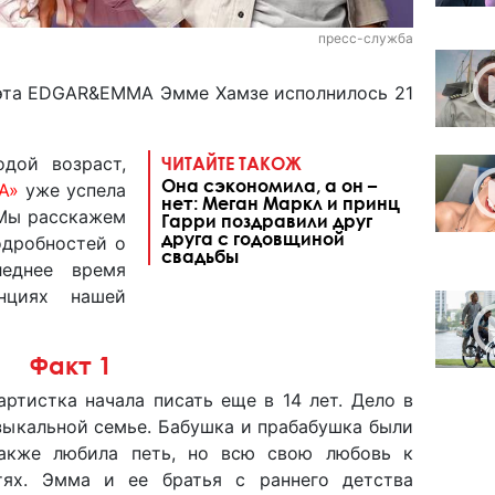
пресс-служба
дуэта EDGAR&EMMA Эмме Хамзе исполнилось 21
дой возраст,
ЧИТАЙТЕ ТАКОЖ
Она сэкономила, а он –
A»
уже успела
нет: Меган Маркл и принц
 Мы расскажем
Гарри поздравили друг
друга с годовщиной
одробностей о
свадьбы
леднее время
нциях нашей
Факт 1
ртистка начала писать еще в 14 лет. Дело в
зыкальной семье. Бабушка и прабабушка были
также любила петь, но всю свою любовь к
тях. Эмма и ее братья с раннего детства