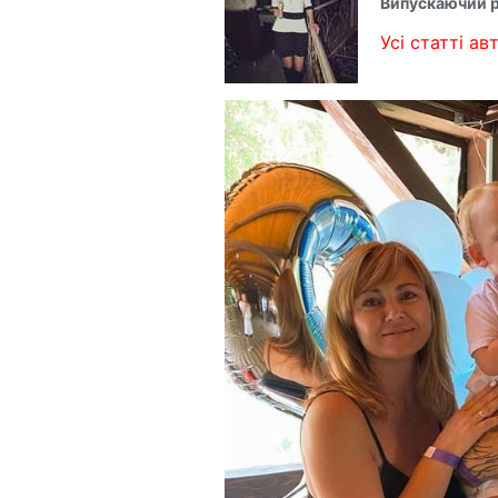
Випускаючий 
Усі статті авт