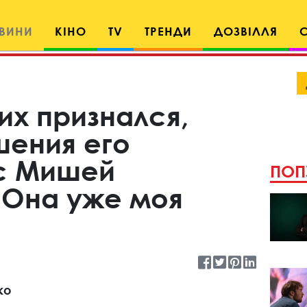
ВИНИ
КІНО
TV
ТРЕНДИ
ДОЗВІЛЛЯ
их признался,
шения его
с Мишей
ПОП
 Она уже моя
ко