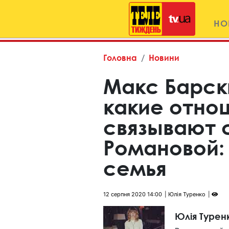
НО
Головна
Новини
Макс Барск
какие отно
связывают 
Романовой:
семья
12 серпня 2020 14:00
Юлія Туренко
Юлія Турен