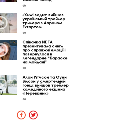
«Хижі води»: вийшов
український трейлер
трилера з Аароном
Екгартом
Співачка NE TA
презентувала сингл
про справжні емоції і
повернулася в
легендарне “Караоке
на майдані”
Алан Рітчсон та Оуен
Вілсон у смертельній
гонці: вийшов трейлер
комедійного екшена
«Перевізник»