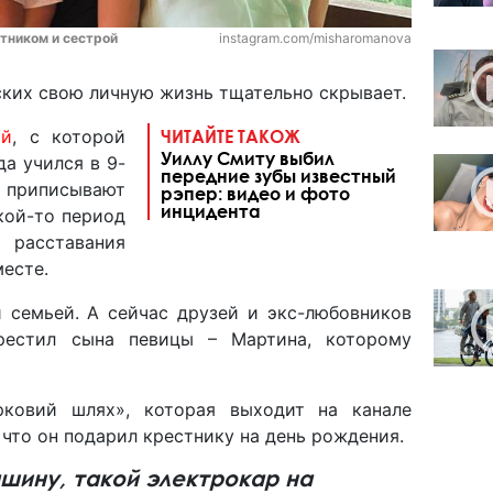
тником и сестрой
instagram.com/misharomanova
ких свою личную жизнь тщательно скрывает.
ой
, с которой
ЧИТАЙТЕ ТАКОЖ
Уиллу Смиту выбил
а учился в 9-
передние зубы известный
 приписывают
рэпер: видео и фото
инцидента
кой-то период
 расставания
есте.
 семьей. А сейчас друзей и экс-любовников
крестил сына певицы – Мартина, которому
рковий шлях», которая выходит на канале
 что он подарил крестнику на день рождения.
шину, такой электрокар на