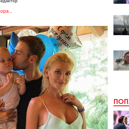
редактор
ора...
ПОП