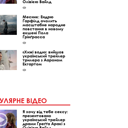
Олівією Вайлд
Месник: Ендрю
Ґарфілд очолить
масштабне народне
повстання в новому
екшені Пола
Ґрінґрасса
«Хижі води»: вийшов
український трейлер
трилера з Аароном
Екгартом
УЛЯРНЕ ВІДЕО
Я хочу від тебе сексу:
презентовано
український трейлер
драми Ґреґґа Аракі з
Олівією Вайлд