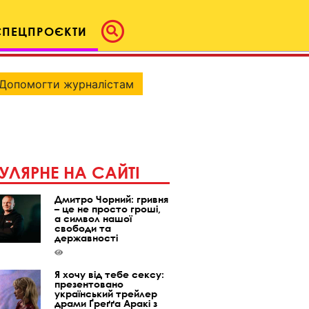
СПЕЦПРОЄКТИ
Допомогти журналістам
УЛЯРНЕ НА САЙТІ
Дмитро Чорний: гривня
– це не просто гроші,
а символ нашої
свободи та
державності
Я хочу від тебе сексу:
презентовано
український трейлер
драми Ґреґґа Аракі з