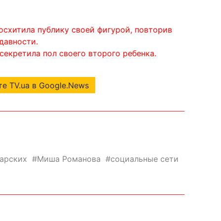
осхитила публику своей фигурой, повторив
давности.
секретила пол своего второго ребенка.
е TV.ua в Google.News
арских
Миша Романова
социальные сети