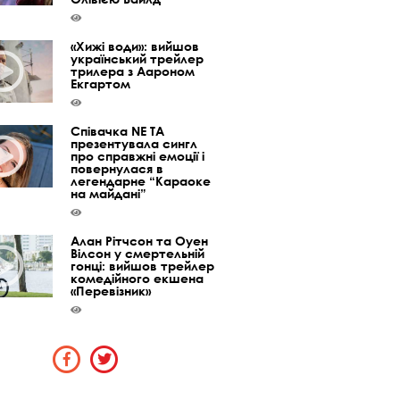
«Хижі води»: вийшов
український трейлер
трилера з Аароном
Екгартом
Співачка NE TA
презентувала сингл
про справжні емоції і
повернулася в
легендарне “Караоке
на майдані”
Алан Рітчсон та Оуен
Вілсон у смертельній
гонці: вийшов трейлер
комедійного екшена
«Перевізник»