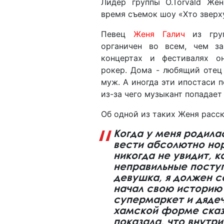
Лидер группы O.Torvald Же
время съемок шоу «‎Хто зверху
Певец
Женя Галич
из груп
органичен во всем, чем за
концертах и фестивалях о
рокер. Дома - любящий отец
муж. А иногда эти ипостаси п
из-за чего музыкант попадает
Об одной из таких Женя расск
Когда у меня родилас
вести абсолютно нор
никогда не увидит, 
неправильные посту
девушка, я должен с
начал свою историю 
супермаркет и дядеч
хамской форме сказа
показала, что внутри.