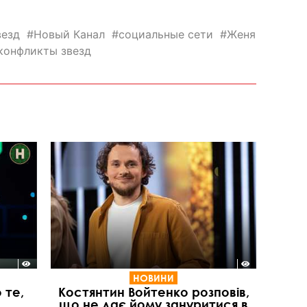
везд
Новый Канал
социальные сети
Женя
конфликты звезд
НОВИНИ
 те,
Костянтин Войтенко розповів,
що не дає йому зануритися в