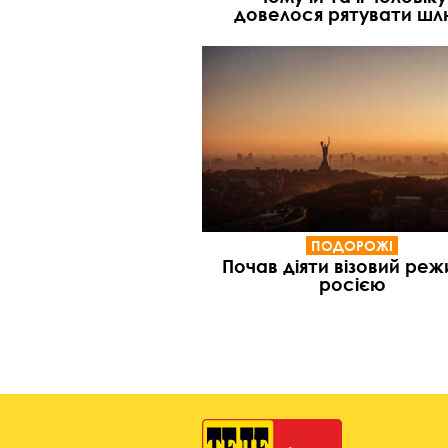
довелося рятувати ш
ПОДОРОЖІ
Почав діяти візовий реж
росією