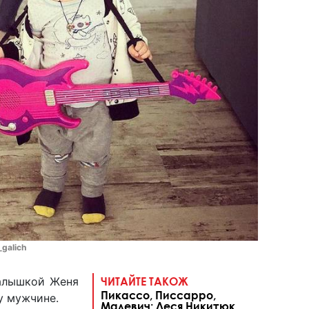
_galich
малышкой Женя
ЧИТАЙТЕ ТАКОЖ
Пикассо, Писсарро,
у мужчине.
Малевич: Леся Никитюк