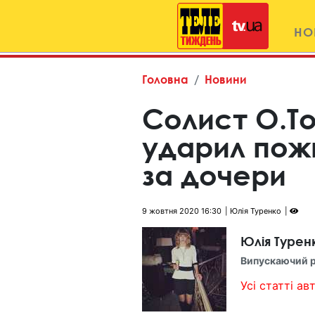
НО
Головна
Новини
Солист O.To
ударил пож
за дочери
9 жовтня 2020 16:30
Юлія Туренко
Юлія Турен
Випускаючий 
Усі статті авт