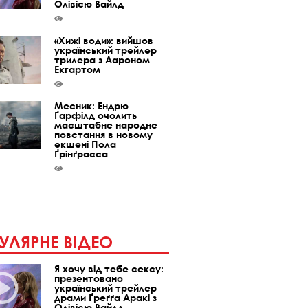
Олівією Вайлд
«Хижі води»: вийшов
український трейлер
трилера з Аароном
Екгартом
Месник: Ендрю
Ґарфілд очолить
масштабне народне
повстання в новому
екшені Пола
Ґрінґрасса
УЛЯРНЕ ВІДЕО
Я хочу від тебе сексу:
презентовано
український трейлер
драми Ґреґґа Аракі з
Олівією Вайлд