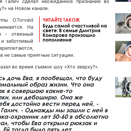
ня Галич сделал неожиданное признание во
?»‎ на Новом канале.
пы O.Torvald
ЧИТАЙТЕ ТАКОЖ
Будь самой счастливой на
нимается. На
свете: В семье Дмитрия
н - отвязный
Комарова произошло
пополнение
 и заботливый
ереплетаются,
 в не самые приятные ситуации.
азал во время съемок шоу «‎Хто зверху?».
ь дочь Ева, я пообещал, что буду
мальный образ жизни. Что она
как я совершаю какие-то
пки, или дебоширю. Она же
ебя достойно вести перед ней, -
Галич. - Однажды мы зашли с ней в
ка-охранник лет 50-60 в абсолютно
л, чтобы Ева открыла рюкзак и
 Ей тогда было пять лет.