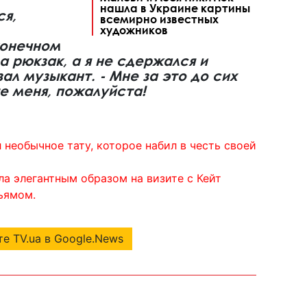
нашла в Украине картины
ся,
всемирно известных
художников
конечном
за рюкзак, а я не сдержался и
зал музыкант. - Мне за это до сих
е меня, пожалуйста!
 необычное тату, которое набил в честь своей
ла элегантным образом на визите с Кейт
ьямом.
е TV.ua в Google.News