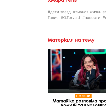
дети звезд
личная жизнь з
Галич
O.Torvald
новости
Матеріали на тему
НОВИНИ
MamaRika розповіла про
чому їй та її чоловіку