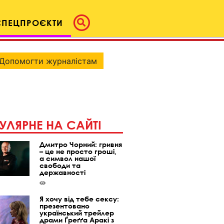
СПЕЦПРОЄКТИ
Допомогти журналістам
УЛЯРНЕ НА САЙТІ
Дмитро Чорний: гривня
– це не просто гроші,
а символ нашої
свободи та
державності
Я хочу від тебе сексу:
презентовано
український трейлер
драми Ґреґґа Аракі з