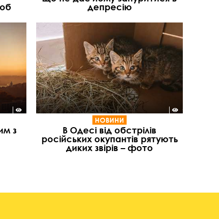
люб
депресію
НОВИНИ
им з
В Одесі від обстрілів
російських окупантів рятують
диких звірів – фото