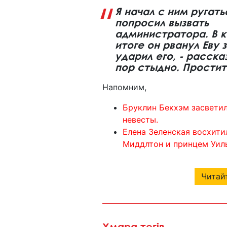
Я начал с ним ругать
попросил вызвать
администратора. В 
итоге он рванул Еву 
ударил его, - расска
пор стыдно. Простит
Напомним,
Бруклин Бекхэм засветил
невесты.
Елена Зеленская восхити
Миддлтон и принцем Уил
Читайт
Хмара тегів