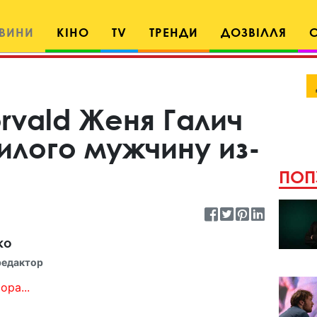
ВИНИ
КІНО
TV
ТРЕНДИ
ДОЗВІЛЛЯ
rvald Женя Галич
илого мужчину из-
ПОП
ко
редактор
ора...