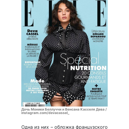
Дочь Моники Беллуччи и Венсана Касселя Дева /
instagram.com/devacassel_
Одна из них – обложка французского