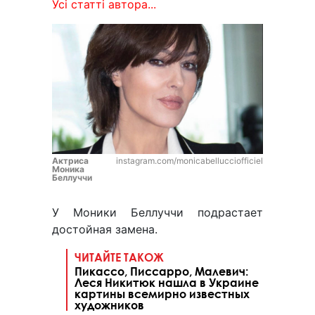
Усі статті автора...
Актриса
instagram.com/monicabellucciofficiel
Моника
Беллуччи
У Моники Беллуччи подрастает
достойная замена.
ЧИТАЙТЕ ТАКОЖ
Пикассо, Писсарро, Малевич:
Леся Никитюк нашла в Украине
картины всемирно известных
художников