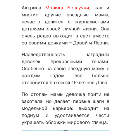
Актриса
Моника Беллуччи
, как и
многие другие звездные мамы,
нечасто делится с журналистами
деталями своей личной жизни. Она
очень редко выходит в свет вместе
со своими дочками – Дэвой и Леони.
Наследственность наградила
девочек прекрасными генами.
Особенно на свою звездную маму с
каждым годом все больше
становится похожей 16-летняя Дэва.
По стопам мамы девочка пойти не
захотела, но делает первые шаги в
модельной карьере: выходит на
подиум и удостаивается чести
украшать обложки мирового глянца.