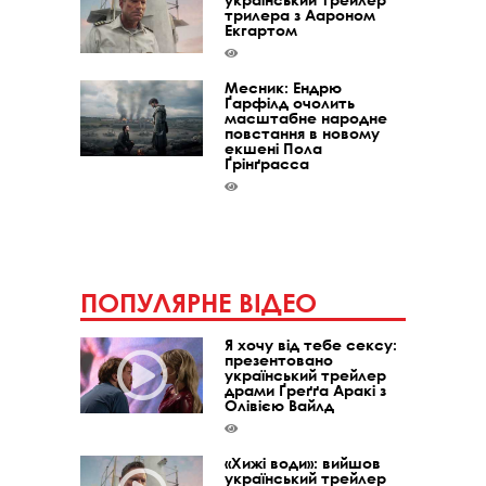
трилера з Аароном
Екгартом
Месник: Ендрю
Ґарфілд очолить
масштабне народне
повстання в новому
екшені Пола
Ґрінґрасса
ПОПУЛЯРНЕ ВІДЕО
Я хочу від тебе сексу:
презентовано
український трейлер
драми Ґреґґа Аракі з
Олівією Вайлд
«Хижі води»: вийшов
український трейлер