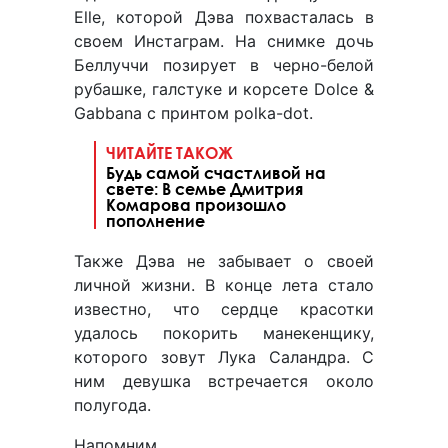
Elle, которой Дэва похвасталась в
своем Инстаграм. На снимке дочь
Беллуччи позирует в черно-белой
рубашке, галстуке и корсете Dolce &
Gabbana с принтом polka-dot.
ЧИТАЙТЕ ТАКОЖ
Будь самой счастливой на
свете: В семье Дмитрия
Комарова произошло
пополнение
Также Дэва не забывает о своей
личной жизни. В конце лета стало
известно, что сердце красотки
удалось покорить манекенщику,
которого зовут Лука Саландра. С
ним девушка встречается около
полугода.
Напомним,