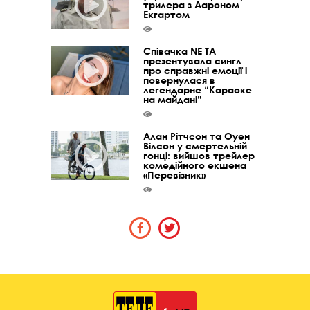
трилера з Аароном
Екгартом
Співачка NE TA
презентувала сингл
про справжні емоції і
повернулася в
легендарне “Караоке
на майдані”
Алан Рітчсон та Оуен
Вілсон у смертельній
гонці: вийшов трейлер
комедійного екшена
«Перевізник»