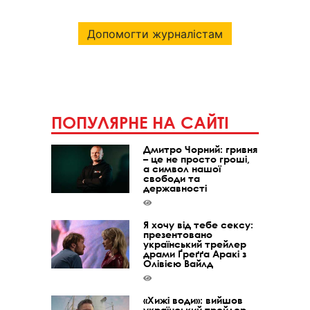
Допомогти журналістам
ПОПУЛЯРНЕ НА САЙТІ
Дмитро Чорний: гривня
– це не просто гроші,
а символ нашої
свободи та
державності
Я хочу від тебе сексу:
презентовано
український трейлер
драми Ґреґґа Аракі з
Олівією Вайлд
«Хижі води»: вийшов
український трейлер