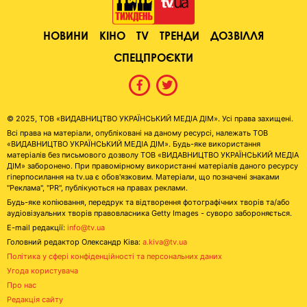
НОВИНИ
КІНО
TV
ТРЕНДИ
ДОЗВІЛЛЯ
СПЕЦПРОЄКТИ
© 2025, ТОВ «ВИДАВНИЦТВО УКРАЇНСЬКИЙ МЕДІА ДІМ». Усі права захищені.
Всі права на матеріали, опубліковані на даному ресурсі, належать ТОВ
«ВИДАВНИЦТВО УКРАЇНСЬКИЙ МЕДІА ДІМ». Будь-яке використання
матеріалів без письмового дозволу ТОВ «ВИДАВНИЦТВО УКРАЇНСЬКИЙ МЕДІА
ДІМ» заборонено. При правомірному використанні матеріалів даного ресурсу
гіперпосилання на tv.ua є обов'язковим. Матеріали, що позначені знаками
"Реклама", "PR", публікуються на правах реклами.
Будь-яке копіювання, передрук та відтворення фотографічних творів та/або
аудіовізуальних творів правовласника Getty Images - суворо забороняється.
E-mail редакції:
info@tv.ua
Головний редактор Олександр Ківа:
a.kiva@tv.ua
Політика у сфері конфіденційності та персональних даних
Угода користувача
Про нас
Редакція сайту