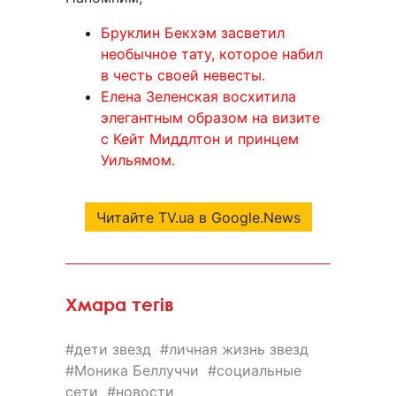
Бруклин Бекхэм засветил
необычное тату, которое набил
в честь своей невесты.
Елена Зеленская восхитила
элегантным образом на визите
с Кейт Миддлтон и принцем
Уильямом.
Читайте TV.ua в Google.News
Хмара тегів
дети звезд
личная жизнь звезд
Моника Беллуччи
социальные
сети
новости