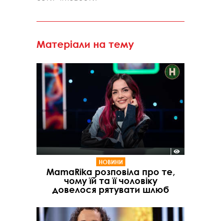
Матеріали на тему
НОВИНИ
MamaRika розповіла про те,
чому їй та її чоловіку
довелося рятувати шлюб