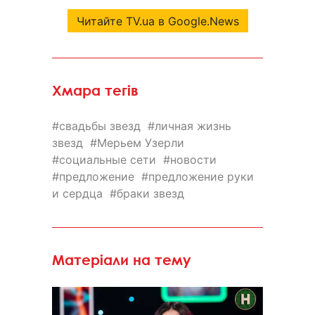
Читайте TV.ua в Google.News
Хмара тегів
свадьбы звезд
личная жизнь
звезд
Мерьем Узерли
социальные сети
новости
предложение
предложение руки
и сердца
браки звезд
Матеріали на тему