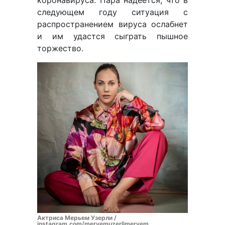
коронавируса. Пара надеется, что в
следующем году ситуация с
распространением вируса ослабнет
и им удастся сыграть пышное
торжество.
Актриса Мерьем Узерли /
instagram.com/meryemuzerlimeryem