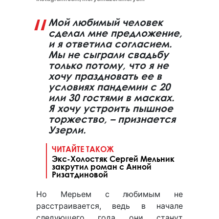
Мой любимый человек
сделал мне предложение,
и я ответила согласием.
Мы не сыграли свадьбу
только потому, что я не
хочу праздновать ее в
условиях пандемии с 20
или 30 гостями в масках.
Я хочу устроить пышное
торжество, – признается
Узерли.
ЧИТАЙТЕ ТАКОЖ
Экс-Холостяк Сергей Мельник
закрутил роман с Анной
Ризатдиновой
Но Мерьем с любимым не
расстраивается, ведь в начале
следующего года они станут