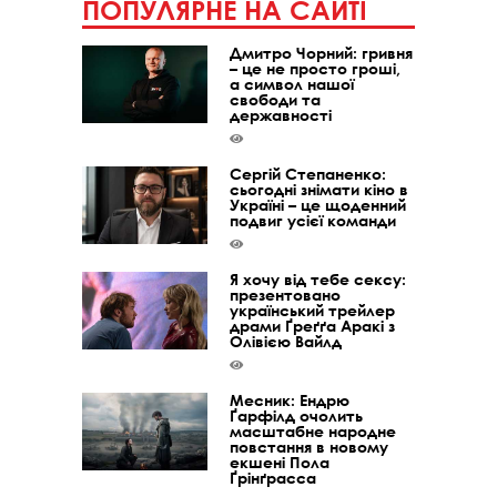
ПОПУЛЯРНЕ НА САЙТІ
Дмитро Чорний: гривня
– це не просто гроші,
а символ нашої
свободи та
державності
Сергій Степаненко:
сьогодні знімати кіно в
Україні – це щоденний
подвиг усієї команди
Я хочу від тебе сексу:
презентовано
український трейлер
драми Ґреґґа Аракі з
Олівією Вайлд
Месник: Ендрю
Ґарфілд очолить
масштабне народне
повстання в новому
екшені Пола
Ґрінґрасса