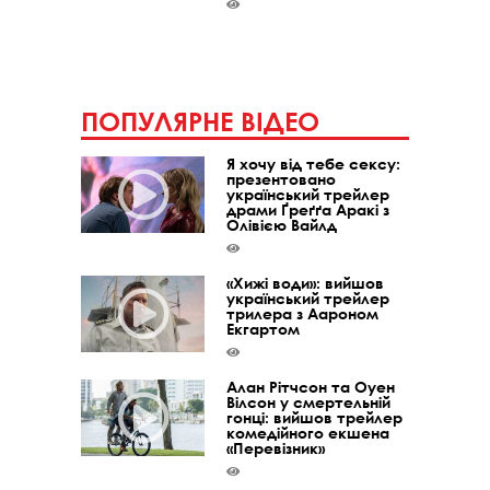
ПОПУЛЯРНЕ ВІДЕО
Я хочу від тебе сексу:
презентовано
український трейлер
драми Ґреґґа Аракі з
Олівією Вайлд
«Хижі води»: вийшов
український трейлер
трилера з Аароном
Екгартом
Алан Рітчсон та Оуен
Вілсон у смертельній
гонці: вийшов трейлер
комедійного екшена
«Перевізник»