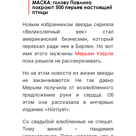
МАСКА: голову Павлина
покроют 500 перьев настоящей
птицы
Новым избранником звезды сериала
«Великолепный век» стал
американский бизнесмен, который
переехал ради нее в Берлин. Но вот
имя этого мужчины
Мерьем Узерли
пока решила не рассекречивать.
Но на этом новости из жизни звезды
не заканчиваются. Не так давно
Мерьем получила от возлюбленного
предложение руки и сердца. Об
этом она рассказала в интервью
изданию «Hürriyet».
Со свадьбой влюбленные не спешат.
Тому виной – пандемия