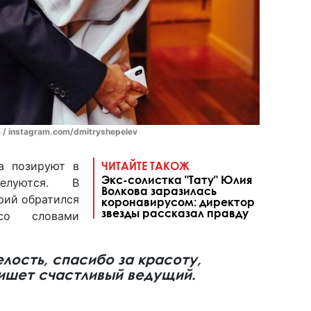
/ instagram.com/dmitryshepelev
а позируют в
ЧИТАЙТЕ ТАКОЖ
Экс-солистка "Тату" Юлия
луются. В
Волкова заразилась
рий обратился
коронавирусом: директор
звезды рассказал правду
со словами
лость, спасибо за красоту,
пишет счастливый ведущий.