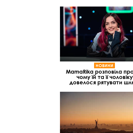
НОВИНИ
MamaRika розповіла про
чому їй та її чоловіку
довелося рятувати ш