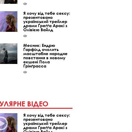
Я хочу від тебе сексу:
презентовано
український трейлер
драми Ґреґґа Аракі з
Олівією Вайлд
Месник: Ендрю
Ґарфілд очолить
масштабне народне
повстання в новому
екшені Пола
Ґрінґрасса
УЛЯРНЕ ВІДЕО
Я хочу від тебе сексу:
презентовано
український трейлер
драми Ґреґґа Аракі з
Олівією Вайлд