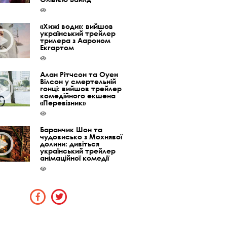
«Хижі води»: вийшов
український трейлер
трилера з Аароном
Екгартом
Алан Рітчсон та Оуен
Вілсон у смертельній
гонці: вийшов трейлер
комедійного екшена
«Перевізник»
Баранчик Шон та
чудовисько з Мохнявої
долини: дивіться
український трейлер
анімаційної комедії