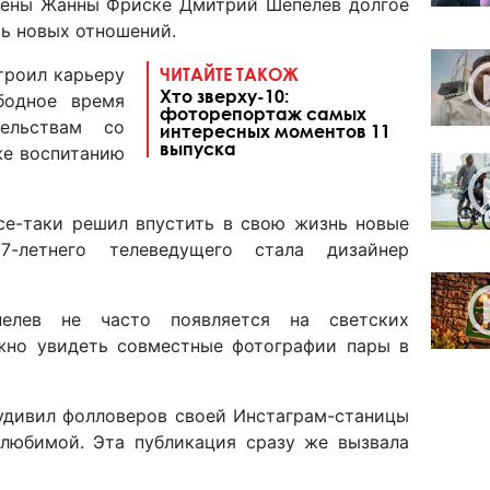
жены Жанны Фриске Дмитрий Шепелев долгое
ть новых отношений.
роил карьеру
ЧИТАЙТЕ ТАКОЖ
Хто зверху-10:
бодное время
фоторепортаж самых
тельствам со
интересных моментов 11
выпуска
же воспитанию
се-таки решил впустить в свою жизнь новые
7-летнего телеведущего стала дизайнер
елев не часто появляется на светских
жно увидеть совместные фотографии пары в
удивил фолловеров своей Инстаграм-станицы
любимой. Эта публикация сразу же вызвала