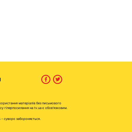
И
користання матеріалів без письмового
гіперпосилання на tv.ua є обов'язковим.
s - суворо забороняється.