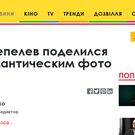
ВИНИ
КІНО
TV
ТРЕНДИ
ДОЗВІЛЛЯ
пелев поделился
мантическим фото
ПОП
ко
редактор
ора...