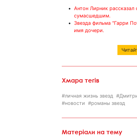
Антон Лирник рассказал 
сумасшедшим.
Звезда фильма "Гарри По
имя дочери.
Читайт
Хмара тегів
личная жизнь звезд
Дмитр
новости
романы звезд
Матеріали на тему