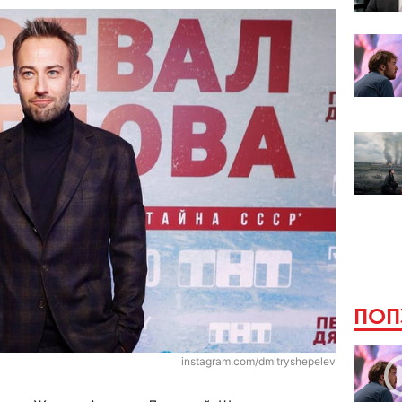
ПОП
instagram.com/dmitryshepelev