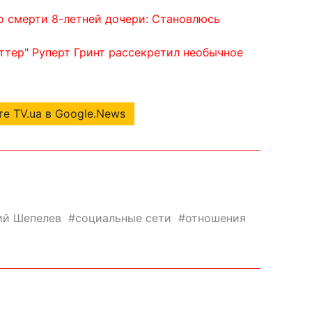
о смерти 8-летней дочери: Становлюсь
ттер" Руперт Гринт рассекретил необычное
е TV.ua в Google.News
ий Шепелев
социальные сети
отношения