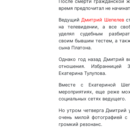
После смерти гражданской 
время предпочитал не начина
Ведущий
Дмитрий Шепелев
ст
на телевидении, а все сво
уделял судебным разбира
своим бывшим тестем, а так
сына Платона.
Однако год назад Дмитрий в
отношения. Избранницей 3
Екатерина Тулупова.
Вместе с Екатериной Шеп
мероприятиях, еще реже мо
социальных сетях ведущего.
Но утром четверга Дмитрий 
очень милой фотографией с 
громкий резонанс.