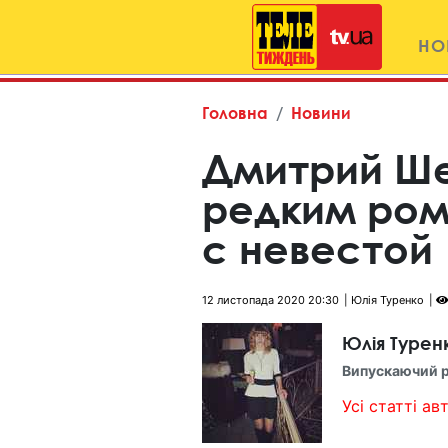
НО
Головна
Новини
Дмитрий Ше
редким ро
с невестой
12 листопада 2020 20:30
Юлія Туренко
Юлія Турен
Випускаючий 
Усі статті авт