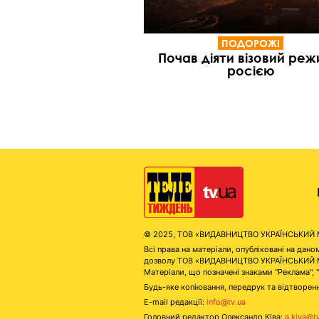
ПОДОРОЖІ
Почав діяти візовий реж
росією
© 2025, ТОВ «ВИДАВНИЦТВО УКРАЇНСЬКИЙ МЕД
Всі права на матеріали, опубліковані на д
дозволу ТОВ «ВИДАВНИЦТВО УКРАЇНСЬКИЙ МЕДІ
Матеріали, що позначені знаками "Реклама", 
Будь-яке копіювання, передрук та відтворенн
E-mail редакції:
info@tv.ua
Головний редактор Олександр Ківа:
a.kiva@t