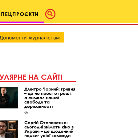
СПЕЦПРОЄКТИ
Допомогти журналістам
УЛЯРНЕ НА САЙТІ
Дмитро Чорний: гривня
– це не просто гроші,
а символ нашої
свободи та
державності
Сергій Степаненко:
сьогодні знімати кіно в
Україні – це щоденний
подвиг усієї команди