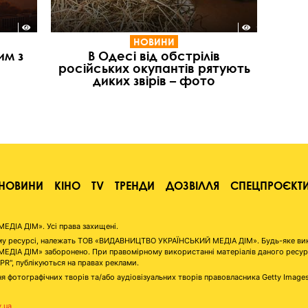
НОВИНИ
им з
В Одесі від обстрілів
російських окупантів рятують
диких звірів – фото
НОВИНИ
КІНО
TV
ТРЕНДИ
ДОЗВІЛЛЯ
СПЕЦПРОЄКТ
ІА ДІМ». Усі права захищені.
аному ресурсі, належать ТОВ «ВИДАВНИЦТВО УКРАЇНСЬКИЙ МЕДІА ДІМ». Будь-яке ви
А ДІМ» заборонено. При правомірному використанні матеріалів даного ресурсу 
"PR", публікуються на правах реклами.
я фотографічних творів та/або аудіовізуальних творів правовласника Getty Image
v.ua