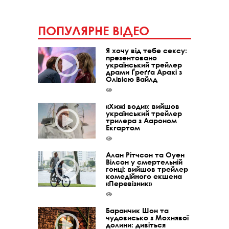
ПОПУЛЯРНЕ ВІДЕО
Я хочу від тебе сексу:
презентовано
український трейлер
драми Ґреґґа Аракі з
Олівією Вайлд
«Хижі води»: вийшов
український трейлер
трилера з Аароном
Екгартом
Алан Рітчсон та Оуен
Вілсон у смертельній
гонці: вийшов трейлер
комедійного екшена
«Перевізник»
Баранчик Шон та
чудовисько з Мохнявої
долини: дивіться