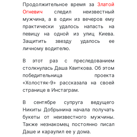
Продолжительное время за
Златой
Огневич
следил неизвестный
мужчина, а в один из вечеров ему
практически удалось напасть на
певицу на одной из улиц Киева.
Защитить звезду удалось ее
личному водителю.
В этот раз с преследованием
столкнулась Даша Квиткова. Об этом
победительница проекта
«Холостяк-9» рассказала на своей
странице в Инстаграм.
В сентябре супруга ведущего
Никиты Добрынина начала получать
букеты от неизвестного мужчины.
Также незнакомец постоянно писал
Даше и караулил ее у дома.