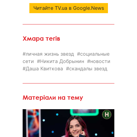
Читайте TV.ua в Google.News
Хмара тегів
личная жизнь звезд
социальные
сети
Никита Добрынин
новости
Даша Квиткова
скандалы звезд
Матеріали на тему