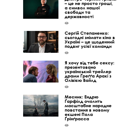
– це не просто гроші,
а символ нашої
свободи та
державності
Сергій Степаненко:
сьогодні знімати кіно в
Україні – це щоденний
подвиг усієї команди
Я хочу від тебе сексу:
презентовано
український трейлер
драми Ґреґґа Аракі з
Олівією Вайлд
Месник: Ендрю
Ґарфілд очолить
масштабне народне
повстання в новому
екшені Пола
Ґрінґрасса