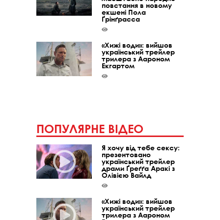
повстання в новому
екшені Пола
Ґрінґрасса
«Хижі води»: вийшов
український трейлер
трилера з Аароном
Екгартом
ПОПУЛЯРНЕ ВІДЕО
Я хочу від тебе сексу:
презентовано
український трейлер
драми Ґреґґа Аракі з
Олівією Вайлд
«Хижі води»: вийшов
український трейлер
трилера з Аароном