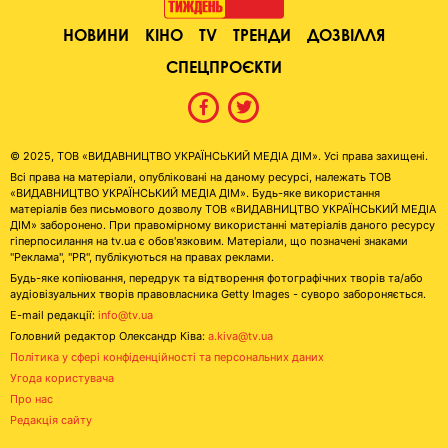
НОВИНИ
КІНО
TV
ТРЕНДИ
ДОЗВІЛЛЯ
СПЕЦПРОЄКТИ
© 2025, ТОВ «ВИДАВНИЦТВО УКРАЇНСЬКИЙ МЕДІА ДІМ». Усі права захищені.
Всі права на матеріали, опубліковані на даному ресурсі, належать ТОВ
«ВИДАВНИЦТВО УКРАЇНСЬКИЙ МЕДІА ДІМ». Будь-яке використання
матеріалів без письмового дозволу ТОВ «ВИДАВНИЦТВО УКРАЇНСЬКИЙ МЕДІА
ДІМ» заборонено. При правомірному використанні матеріалів даного ресурсу
гіперпосилання на tv.ua є обов'язковим. Матеріали, що позначені знаками
"Реклама", "PR", публікуються на правах реклами.
Будь-яке копіювання, передрук та відтворення фотографічних творів та/або
аудіовізуальних творів правовласника Getty Images - суворо забороняється.
E-mail редакції:
info@tv.ua
Головний редактор Олександр Ківа:
a.kiva@tv.ua
Політика у сфері конфіденційності та персональних даних
Угода користувача
Про нас
Редакція сайту