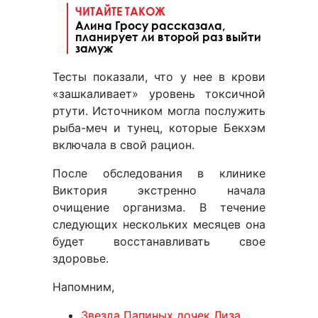
ЧИТАЙТЕ ТАКОЖ
Алина Гросу рассказала,
планирует ли второй раз выйти
замуж
Тесты показали, что у нее в крови
«зашкаливает» уровень токсичной
ртути. Источником могла послужить
рыба-меч и тунец, которые Бекхэм
включала в свой рацион.
После обследования в клинике
Виктория экстренно начала
очищение организма. В течение
следующих нескольких месяцев она
будет восстанавливать свое
здоровье.
Напомним,
Звезда Папиных дочек Лиза