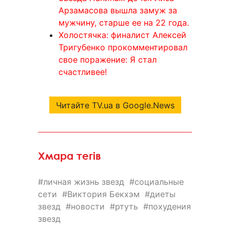
Арзамасова вышла замуж за
мужчину, старше ее на 22 года.
Холостячка: финалист Алексей
Тригубенко прокомментировал
свое поражение: Я стал
счастливее!
Читайте TV.ua в Google.News
Хмара тегів
личная жизнь звезд
социальные
сети
Виктория Бекхэм
диеты
звезд
новости
ртуть
похудения
звезд