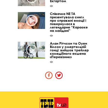
Екгартом
Співачка NE TA
презентувала сингл
про справжні емоції і
повернулася в
легендарне “Караоке
на майдані”
Алан Рітчсон та Оуен
Вілсон у смертельній
гонці: вийшов трейлер
комедійного екшена
«Перевізник»