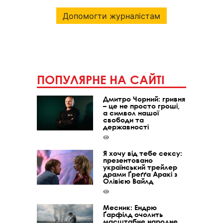
Допомогти журналістам
ПОПУЛЯРНЕ НА САЙТІ
Дмитро Чорний: гривня
– це не просто гроші,
а символ нашої
свободи та
державності
Я хочу від тебе сексу:
презентовано
український трейлер
драми Ґреґґа Аракі з
Олівією Вайлд
Месник: Ендрю
Ґарфілд очолить
масштабне народне