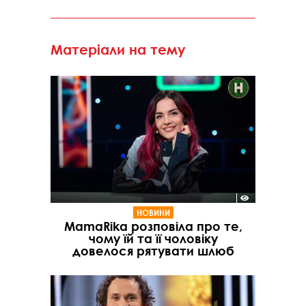
Матеріали на тему
НОВИНИ
MamaRika розповіла про те,
чому їй та її чоловіку
довелося рятувати шлюб